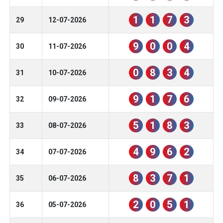
1
1
7
3
29
12-07-2026
9
0
0
4
30
11-07-2026
0
8
3
4
31
10-07-2026
9
1
7
6
32
09-07-2026
5
1
8
3
33
08-07-2026
4
9
6
2
34
07-07-2026
8
3
7
1
35
06-07-2026
2
0
5
1
36
05-07-2026