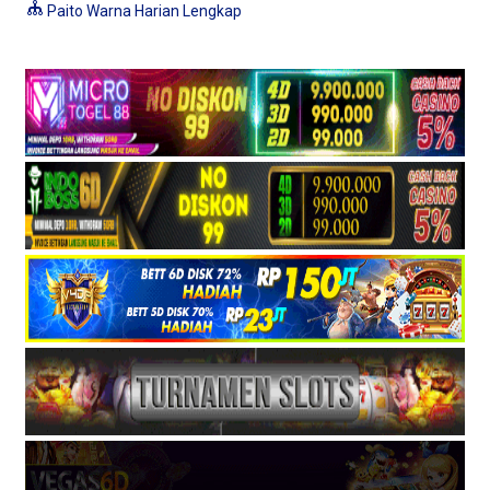
Paito Warna Harian Lengkap