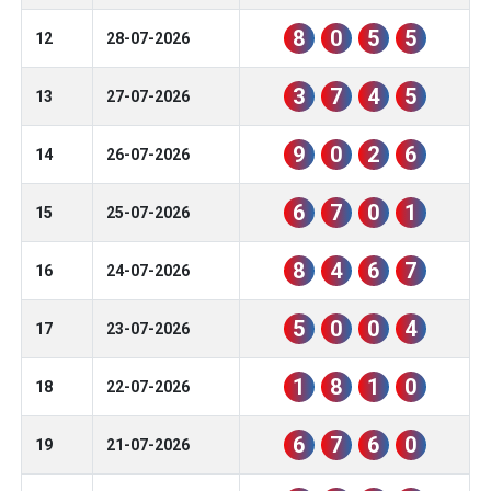
8
0
5
5
12
28-07-2026
3
7
4
5
13
27-07-2026
9
0
2
6
14
26-07-2026
6
7
0
1
15
25-07-2026
8
4
6
7
16
24-07-2026
5
0
0
4
17
23-07-2026
1
8
1
0
18
22-07-2026
6
7
6
0
19
21-07-2026