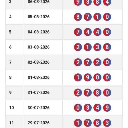
9
3
8
4
3
06-08-2026
8
7
1
0
4
05-08-2026
7
4
4
0
5
04-08-2026
2
1
3
8
6
03-08-2026
2
7
2
0
7
02-08-2026
1
9
0
0
8
01-08-2026
2
7
8
0
9
31-07-2026
0
3
4
9
10
30-07-2026
1
7
8
3
11
29-07-2026