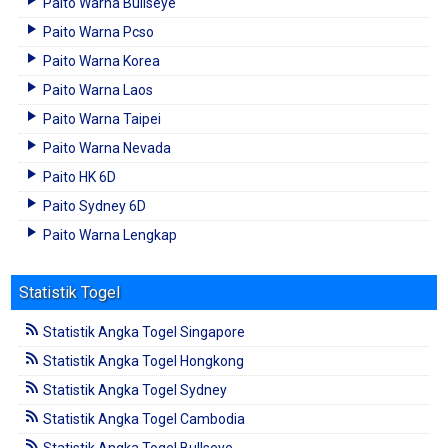
Paito Warna Bullseye
Paito Warna Pcso
Paito Warna Korea
Paito Warna Laos
Paito Warna Taipei
Paito Warna Nevada
Paito HK 6D
Paito Sydney 6D
Paito Warna Lengkap
Statistik Togel
Statistik Angka Togel Singapore
Statistik Angka Togel Hongkong
Statistik Angka Togel Sydney
Statistik Angka Togel Cambodia
Statistik Angka Togel Bullseye