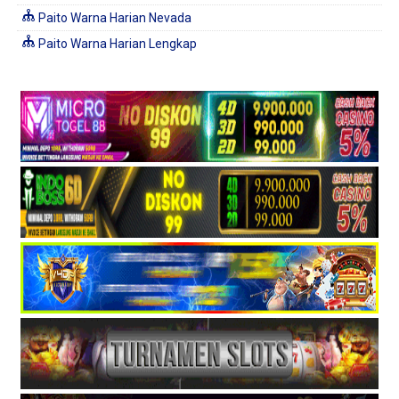
Paito Warna Harian Nevada
Paito Warna Harian Lengkap