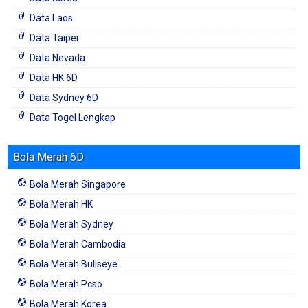
Data Laos
Data Taipei
Data Nevada
Data HK 6D
Data Sydney 6D
Data Togel Lengkap
Bola Merah 6D
Bola Merah Singapore
Bola Merah HK
Bola Merah Sydney
Bola Merah Cambodia
Bola Merah Bullseye
Bola Merah Pcso
Bola Merah Korea