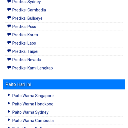
Prediksi Sydney
Prediksi Cambodia
Prediksi Bullseye
Prediksi Pcso
Prediksi Korea
Prediksi Laos
Prediksi Taipei
Prediksi Nevada
Prediksi Kami Lengkap
Paito Hari Ini
Paito Warna Singapore
Paito Warna Hongkong
Paito Warna Sydney
Paito Warna Cambodia