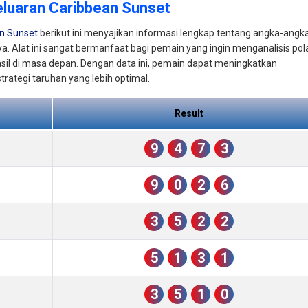
eluaran Caribbean Sunset
an Sunset
berikut ini menyajikan informasi lengkap tentang angka-angk
a. Alat ini sangat bermanfaat bagi pemain yang ingin menganalisis pol
il di masa depan. Dengan data ini, pemain dapat meningkatkan
ategi taruhan yang lebih optimal.
Result
9
4
7
3
9
0
2
6
3
5
2
2
5
1
3
1
3
5
1
0