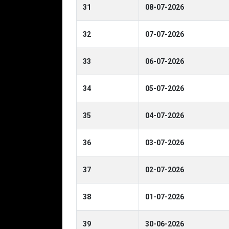
31
08-07-2026
32
07-07-2026
33
06-07-2026
34
05-07-2026
35
04-07-2026
36
03-07-2026
37
02-07-2026
38
01-07-2026
39
30-06-2026