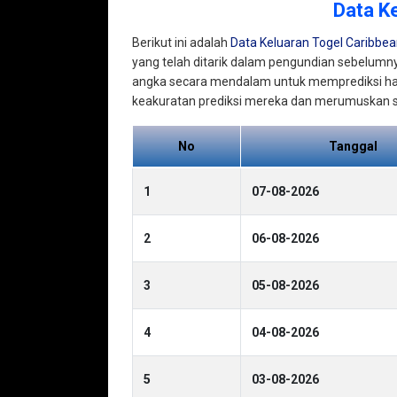
Data K
Berikut ini adalah
Data Keluaran Togel Caribbe
yang telah ditarik dalam pengundian sebelumny
angka secara mendalam untuk memprediksi has
keakuratan prediksi mereka dan merumuskan str
No
Tanggal
1
07-08-2026
2
06-08-2026
3
05-08-2026
4
04-08-2026
5
03-08-2026