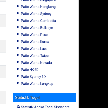
Paito Warna Hongkong
Paito Warna Sydney
Paito Warna Cambodia
Paito Warna Bullseye
Paito Warna Pcso
Paito Warna Korea
Paito Warna Laos
Paito Warna Taipei
Paito Warna Nevada
Paito HK 6D
Paito Sydney 6D
Paito Warna Lengkap
Statistik Togel
Statistik Angka Togel Singapore