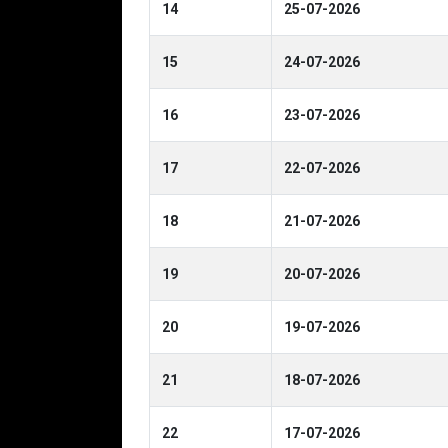
14
25-07-2026
15
24-07-2026
16
23-07-2026
17
22-07-2026
18
21-07-2026
19
20-07-2026
20
19-07-2026
21
18-07-2026
22
17-07-2026