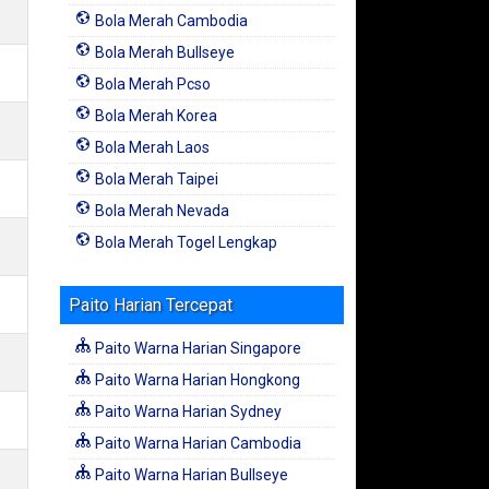
Bola Merah Cambodia
Bola Merah Bullseye
Bola Merah Pcso
Bola Merah Korea
Bola Merah Laos
Bola Merah Taipei
Bola Merah Nevada
Bola Merah Togel Lengkap
Paito Harian Tercepat
Paito Warna Harian Singapore
Paito Warna Harian Hongkong
Paito Warna Harian Sydney
Paito Warna Harian Cambodia
Paito Warna Harian Bullseye