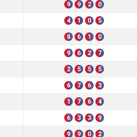
9
9
2
0
4
1
0
5
8
6
1
0
9
6
2
7
2
5
5
5
6
7
6
3
1
7
6
4
6
3
3
9
9
9
0
2