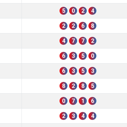
5
0
2
4
2
2
6
8
4
7
7
2
6
3
5
0
6
3
5
3
8
2
8
5
0
7
1
6
2
3
4
4