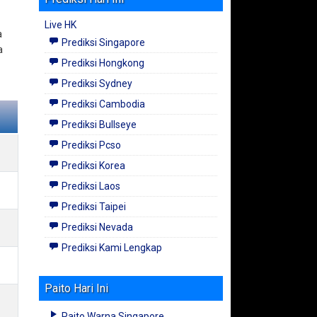
Live HK
a
Prediksi Singapore
a
Prediksi Hongkong
Prediksi Sydney
Prediksi Cambodia
Prediksi Bullseye
Prediksi Pcso
Prediksi Korea
Prediksi Laos
Prediksi Taipei
Prediksi Nevada
Prediksi Kami Lengkap
Paito Hari Ini
Paito Warna Singapore