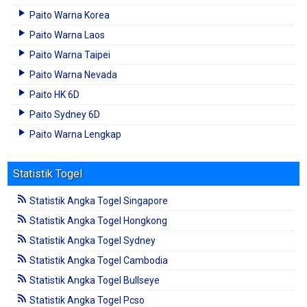
Paito Warna Korea
Paito Warna Laos
Paito Warna Taipei
Paito Warna Nevada
Paito HK 6D
Paito Sydney 6D
Paito Warna Lengkap
Statistik Togel
Statistik Angka Togel Singapore
Statistik Angka Togel Hongkong
Statistik Angka Togel Sydney
Statistik Angka Togel Cambodia
Statistik Angka Togel Bullseye
Statistik Angka Togel Pcso