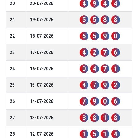
4
9
4
4
20
20-07-2026
5
5
8
8
21
19-07-2026
6
5
9
0
22
18-07-2026
4
2
7
6
23
17-07-2026
0
4
7
1
24
16-07-2026
4
7
9
2
25
15-07-2026
7
9
0
6
26
14-07-2026
3
8
1
8
27
13-07-2026
1
5
1
4
28
12-07-2026