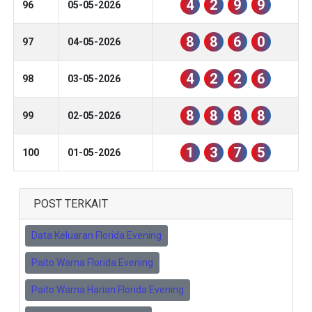
4
2
9
9
96
05-05-2026
8
8
6
0
97
04-05-2026
4
2
2
6
98
03-05-2026
8
8
8
8
99
02-05-2026
1
3
7
5
100
01-05-2026
POST TERKAIT
Data Keluaran Florida Evening
Paito Warna Florida Evening
Paito Warna Harian Florida Evening