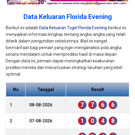
Data Keluaran Florida Evening
Berikut ini adalah
Data Keluaran Togel Florida Evening
berikut ini
menyajikan informasi lengkap tentang angka-angka yang telah
ditarik dalam pengundian sebelumnya. Alat ini sangat
bermanfaat bagi pemain yang ingin menganalisis pola angka
secara mendalam untuk memprediksi hasil di masa depan.
Dengan data ini, pemain dapat meningkatkan keakuratan
prediksi mereka dan merumuskan strategi taruhan yang lebih
optimal.
No
Tanggal
Result
7
7
6
6
1
08-08-2026
1
0
4
8
2
07-08-2026