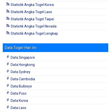
Statistik Angka Togel Korea
Statistik Angka Togel Laos
Statistik Angka Togel Taipei
Statistik Angka Togel Nevada
Statistik Angka Togel Lengkap
Data Togel Hari Ini
Data Singapore
Data Hongkong
Data Sydney
Data Cambodia
Data Bullseye
Data Pcso
Data Korea
Data Laos