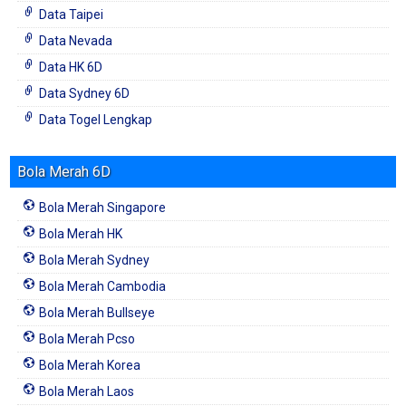
Data Taipei
Data Nevada
Data HK 6D
Data Sydney 6D
Data Togel Lengkap
Bola Merah 6D
Bola Merah Singapore
Bola Merah HK
Bola Merah Sydney
Bola Merah Cambodia
Bola Merah Bullseye
Bola Merah Pcso
Bola Merah Korea
Bola Merah Laos