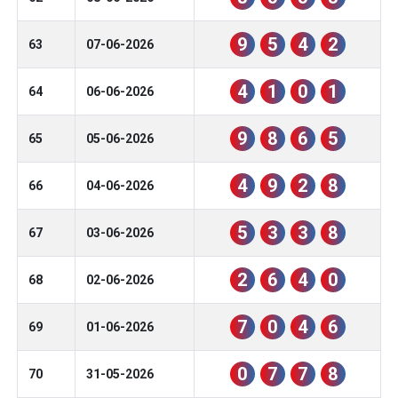
9
5
4
2
63
07-06-2026
4
1
0
1
64
06-06-2026
9
8
6
5
65
05-06-2026
4
9
2
8
66
04-06-2026
5
3
3
8
67
03-06-2026
2
6
4
0
68
02-06-2026
7
0
4
6
69
01-06-2026
0
7
7
8
70
31-05-2026