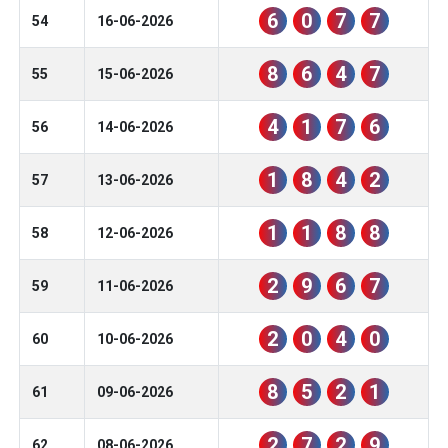
6
0
7
7
54
16-06-2026
8
6
4
7
55
15-06-2026
4
1
7
6
56
14-06-2026
1
8
4
2
57
13-06-2026
1
1
8
8
58
12-06-2026
2
9
6
7
59
11-06-2026
2
0
4
0
60
10-06-2026
8
5
2
1
61
09-06-2026
2
7
2
9
62
08-06-2026