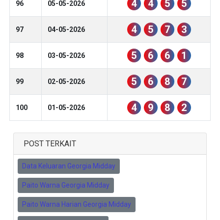
4
4
5
5
96
05-05-2026
4
5
7
3
97
04-05-2026
5
6
6
1
98
03-05-2026
5
6
8
7
99
02-05-2026
4
9
8
2
100
01-05-2026
POST TERKAIT
Data Keluaran Georgia Midday
Paito Warna Georgia Midday
Paito Warna Harian Georgia Midday