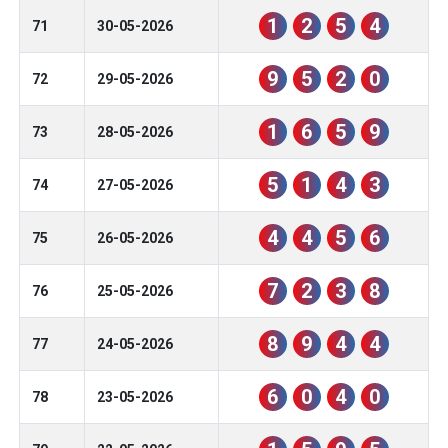
1
2
5
4
71
30-05-2026
9
5
2
0
72
29-05-2026
1
6
5
9
73
28-05-2026
5
1
4
3
74
27-05-2026
4
4
5
6
75
26-05-2026
7
2
3
8
76
25-05-2026
8
9
4
4
77
24-05-2026
6
0
4
0
78
23-05-2026