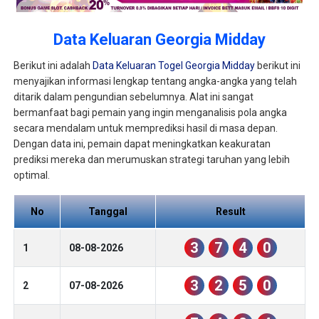
Data Keluaran Georgia Midday
Berikut ini adalah
Data Keluaran Togel Georgia Midday
berikut ini
menyajikan informasi lengkap tentang angka-angka yang telah
ditarik dalam pengundian sebelumnya. Alat ini sangat
bermanfaat bagi pemain yang ingin menganalisis pola angka
secara mendalam untuk memprediksi hasil di masa depan.
Dengan data ini, pemain dapat meningkatkan keakuratan
prediksi mereka dan merumuskan strategi taruhan yang lebih
optimal.
No
Tanggal
Result
3
7
4
0
1
08-08-2026
3
2
5
0
2
07-08-2026