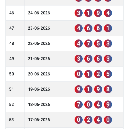
3
1
9
4
46
24-06-2026
4
6
6
1
47
23-06-2026
4
7
5
3
48
22-06-2026
3
6
6
3
49
21-06-2026
0
1
2
5
50
20-06-2026
9
1
9
8
51
19-06-2026
7
0
4
9
52
18-06-2026
0
2
4
0
53
17-06-2026