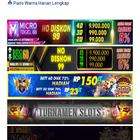
Paito Warna Harian Lengkap