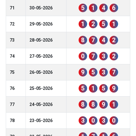
5
1
4
6
71
30-05-2026
1
2
5
1
72
29-05-2026
8
7
4
2
73
28-05-2026
0
7
3
2
74
27-05-2026
9
5
3
7
75
26-05-2026
5
1
5
9
76
25-05-2026
8
8
9
1
77
24-05-2026
3
0
3
0
78
23-05-2026