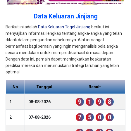
Data Keluaran Jinjiang
Berikut ini adalah
Data Keluaran Togel Jinjiang
berikut ini
menyajikan informasi lengkap tentang angka-angka yang telah
ditarik dalam pengundian sebelumnya. Alat ini sangat
bermanfaat bagi pemain yang ingin menganalisis pola angka
secara mendalam untuk memprediksi hasil di masa depan.
Dengan data ini, pemain dapat meningkatkan keakuratan
prediksi mereka dan merumuskan strategi taruhan yang lebih
optimal.
No
Tanggal
Result
9
1
9
8
1
08-08-2026
7
5
0
0
2
07-08-2026