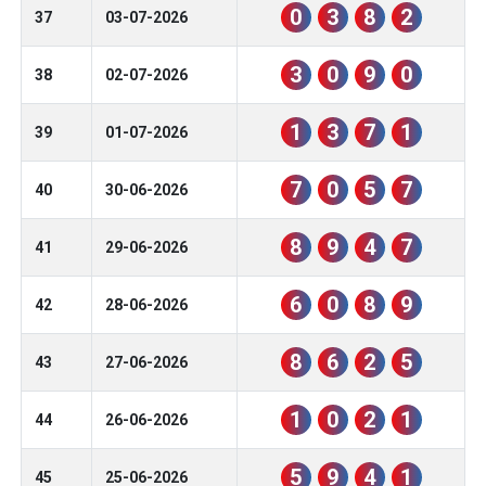
0
3
8
2
37
03-07-2026
3
0
9
0
38
02-07-2026
1
3
7
1
39
01-07-2026
7
0
5
7
40
30-06-2026
8
9
4
7
41
29-06-2026
6
0
8
9
42
28-06-2026
8
6
2
5
43
27-06-2026
1
0
2
1
44
26-06-2026
5
9
4
1
45
25-06-2026