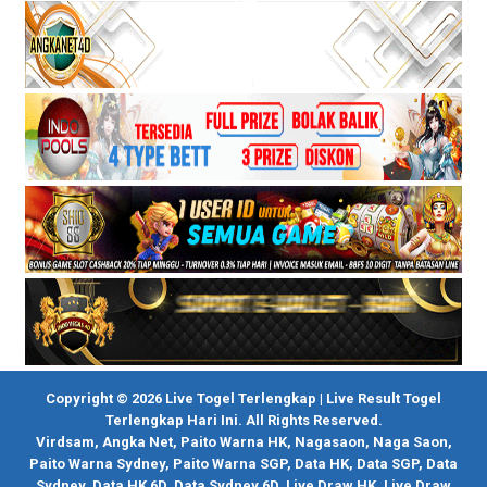
Copyright © 2026 Live Togel Terlengkap | Live Result Togel
Terlengkap Hari Ini. All Rights Reserved.
Virdsam
,
Angka Net
,
Paito Warna HK
,
Nagasaon
,
Naga Saon
,
Paito Warna Sydney
,
Paito Warna SGP
,
Data HK
,
Data SGP
,
Data
Sydney
,
Data HK 6D
,
Data Sydney 6D
,
Live Draw HK
,
Live Draw