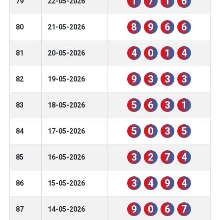
1
7
1
6
79
22-05-2026
8
9
6
6
80
21-05-2026
4
0
1
4
81
20-05-2026
9
3
3
3
82
19-05-2026
5
6
3
1
83
18-05-2026
5
0
3
5
84
17-05-2026
3
2
7
4
85
16-05-2026
3
4
9
4
86
15-05-2026
9
0
6
7
87
14-05-2026