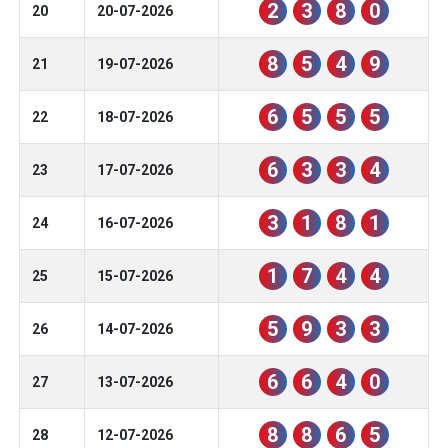
2
3
8
0
20
20-07-2026
8
5
4
9
21
19-07-2026
6
5
5
5
22
18-07-2026
6
3
3
4
23
17-07-2026
3
1
8
1
24
16-07-2026
1
7
4
4
25
15-07-2026
5
9
3
3
26
14-07-2026
6
6
4
0
27
13-07-2026
8
8
6
5
28
12-07-2026