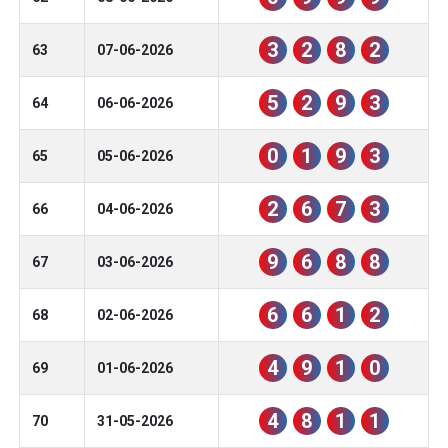
3
2
8
2
63
07-06-2026
5
2
9
3
64
06-06-2026
0
1
9
3
65
05-06-2026
2
6
7
3
66
04-06-2026
9
6
8
8
67
03-06-2026
6
6
1
2
68
02-06-2026
4
9
1
0
69
01-06-2026
4
8
1
1
70
31-05-2026