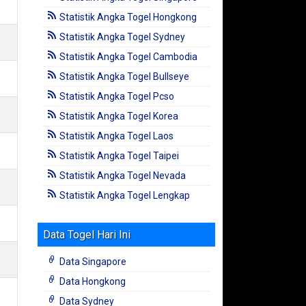
Statistik Angka Togel Hongkong
Statistik Angka Togel Sydney
Statistik Angka Togel Cambodia
Statistik Angka Togel Bullseye
Statistik Angka Togel Pcso
Statistik Angka Togel Korea
Statistik Angka Togel Laos
Statistik Angka Togel Taipei
Statistik Angka Togel Nevada
Statistik Angka Togel Lengkap
Data Togel Hari Ini
Data Singapore
Data Hongkong
Data Sydney