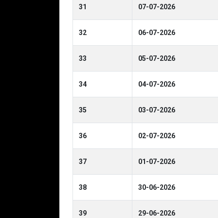
31
07-07-2026
32
06-07-2026
33
05-07-2026
34
04-07-2026
35
03-07-2026
36
02-07-2026
37
01-07-2026
38
30-06-2026
39
29-06-2026