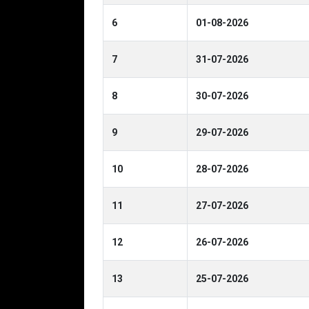
6
01-08-2026
7
31-07-2026
8
30-07-2026
9
29-07-2026
10
28-07-2026
11
27-07-2026
12
26-07-2026
13
25-07-2026