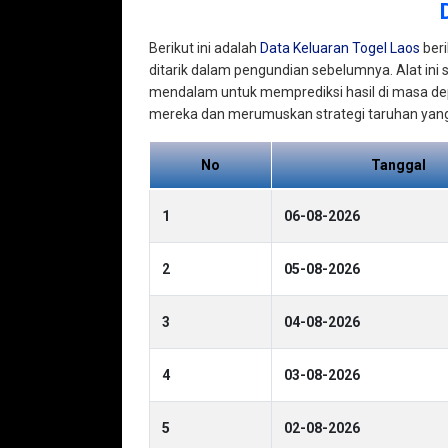
Berikut ini adalah
Data Keluaran Togel Laos
beri
ditarik dalam pengundian sebelumnya. Alat ini
mendalam untuk memprediksi hasil di masa dep
mereka dan merumuskan strategi taruhan yang 
No
Tanggal
1
06-08-2026
2
05-08-2026
3
04-08-2026
4
03-08-2026
5
02-08-2026