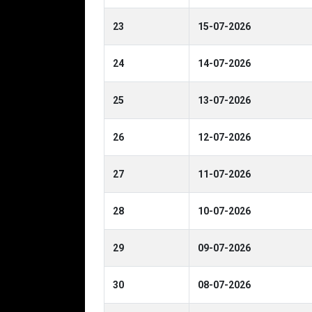
23
15-07-2026
24
14-07-2026
25
13-07-2026
26
12-07-2026
27
11-07-2026
28
10-07-2026
29
09-07-2026
30
08-07-2026