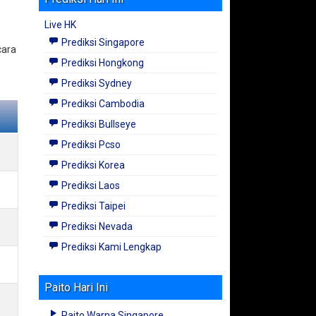
Live HK
Prediksi Singapore
cara
Prediksi Hongkong
Prediksi Sydney
Prediksi Cambodia
Prediksi Bullseye
Prediksi Pcso
Prediksi Korea
Prediksi Laos
Prediksi Taipei
Prediksi Nevada
Prediksi Kami Lengkap
Paito Hari Ini
Paito Warna Singapore