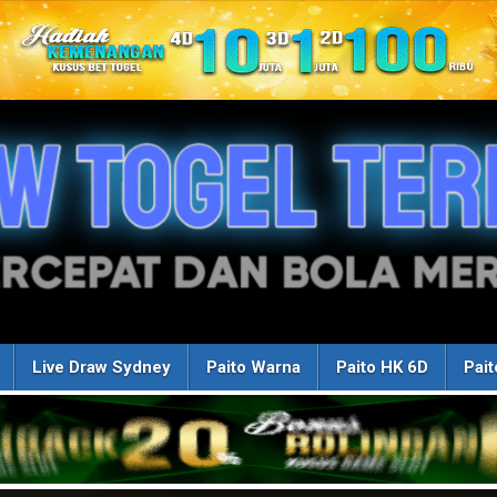
Live Draw Sydney
Paito Warna
Paito HK 6D
Pai