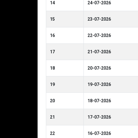
14
24-07-2026
15
23-07-2026
16
22-07-2026
17
21-07-2026
18
20-07-2026
19
19-07-2026
20
18-07-2026
21
17-07-2026
22
16-07-2026