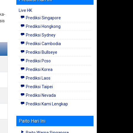
Live HK
ka-
Prediksi Singapore
sis
Prediksi Hongkong
Prediksi Sydney
Prediksi Cambodia
Prediksi Bullseye
Prediksi Pcso
Prediksi Korea
Prediksi Laos
Prediksi Taipei
Prediksi Nevada
Prediksi Kami Lengkap
Paito Hari Ini
Paito Warna Singapore