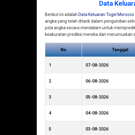
Data Kelua
Berikut ini adalah
Data Keluaran Togel Morocco
angka yang telah ditarik dalam pengundian seb
pola angka secara mendalam untuk memprediksi
keakuratan prediksi mereka dan merumuskan str
No
Tanggal
1
07-08-2026
2
06-08-2026
3
05-08-2026
4
04-08-2026
5
03-08-2026