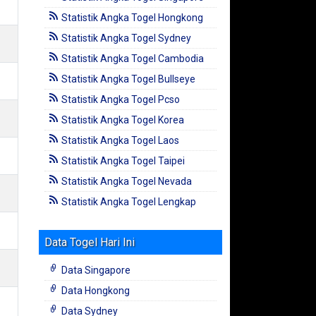
Statistik Angka Togel Hongkong
Statistik Angka Togel Sydney
Statistik Angka Togel Cambodia
Statistik Angka Togel Bullseye
Statistik Angka Togel Pcso
Statistik Angka Togel Korea
Statistik Angka Togel Laos
Statistik Angka Togel Taipei
Statistik Angka Togel Nevada
Statistik Angka Togel Lengkap
Data Togel Hari Ini
Data Singapore
Data Hongkong
Data Sydney