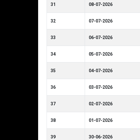
31
08-07-2026
32
07-07-2026
33
06-07-2026
34
05-07-2026
35
04-07-2026
36
03-07-2026
37
02-07-2026
38
01-07-2026
39
30-06-2026