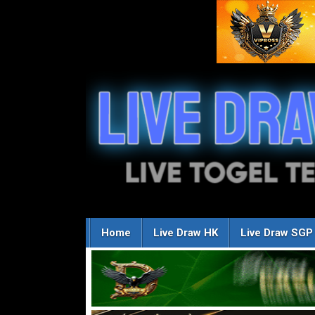
Home
Live Draw HK
Live Draw SGP