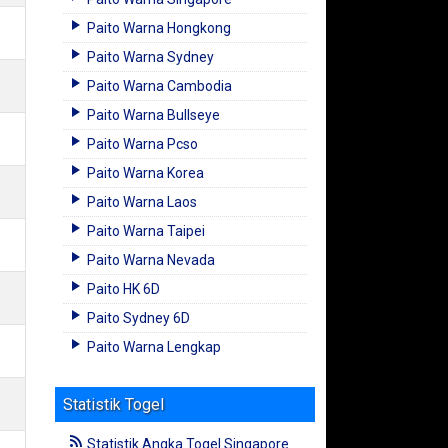
Paito Warna Hongkong
Paito Warna Sydney
Paito Warna Cambodia
Paito Warna Bullseye
Paito Warna Pcso
Paito Warna Korea
Paito Warna Laos
Paito Warna Taipei
Paito Warna Nevada
Paito HK 6D
Paito Sydney 6D
Paito Warna Lengkap
Statistik Togel
Statistik Angka Togel Singapore