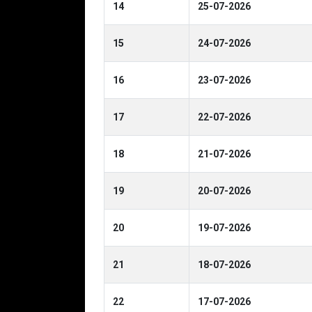
14
25-07-2026
15
24-07-2026
16
23-07-2026
17
22-07-2026
18
21-07-2026
19
20-07-2026
20
19-07-2026
21
18-07-2026
22
17-07-2026