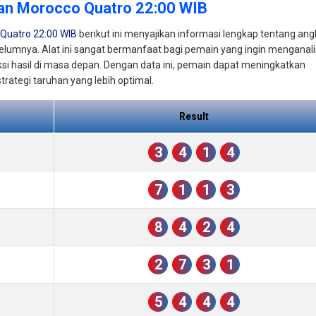
ran Morocco Quatro 22:00 WIB
 Quatro 22:00 WIB
berikut ini menyajikan informasi lengkap tentang ang
elumnya. Alat ini sangat bermanfaat bagi pemain yang ingin menganali
 hasil di masa depan. Dengan data ini, pemain dapat meningkatkan
ategi taruhan yang lebih optimal.
Result
3
4
1
4
7
1
1
3
8
4
2
4
2
7
3
1
5
4
4
4