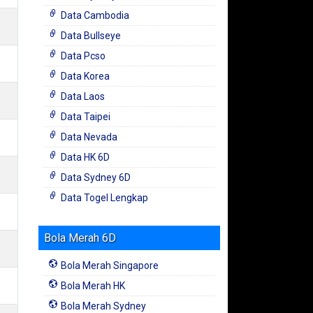
Data Cambodia
Data Bullseye
Data Pcso
Data Korea
Data Laos
Data Taipei
Data Nevada
Data HK 6D
Data Sydney 6D
Data Togel Lengkap
Bola Merah 6D
Bola Merah Singapore
Bola Merah HK
Bola Merah Sydney