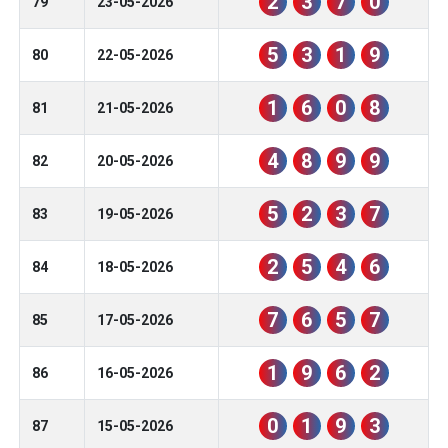
2
3
7
0
79
23-05-2026
5
3
1
9
80
22-05-2026
1
6
0
8
81
21-05-2026
4
8
9
9
82
20-05-2026
5
2
3
7
83
19-05-2026
2
5
4
6
84
18-05-2026
7
6
5
7
85
17-05-2026
1
9
6
2
86
16-05-2026
0
1
9
3
87
15-05-2026