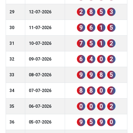
2
8
5
3
29
12-07-2026
9
6
1
5
30
11-07-2026
7
5
1
2
31
10-07-2026
6
4
0
2
32
09-07-2026
9
9
8
5
33
08-07-2026
8
8
0
7
34
07-07-2026
0
0
0
2
35
06-07-2026
9
5
9
0
36
05-07-2026