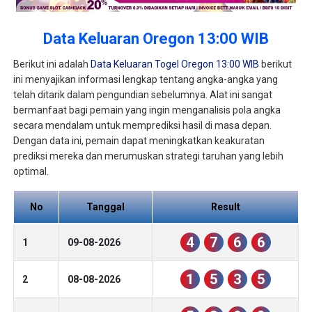
Data Keluaran Oregon 13:00 WIB
Berikut ini adalah
Data Keluaran Togel Oregon 13:00 WIB
berikut
ini menyajikan informasi lengkap tentang angka-angka yang
telah ditarik dalam pengundian sebelumnya. Alat ini sangat
bermanfaat bagi pemain yang ingin menganalisis pola angka
secara mendalam untuk memprediksi hasil di masa depan.
Dengan data ini, pemain dapat meningkatkan keakuratan
prediksi mereka dan merumuskan strategi taruhan yang lebih
optimal.
No
Tanggal
Result
4
7
6
6
1
09-08-2026
1
5
3
5
2
08-08-2026