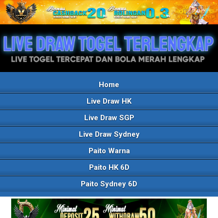
Home
Live Draw HK
Live Draw SGP
Live Draw Sydney
Paito Warna
Paito HK 6D
Paito Sydney 6D