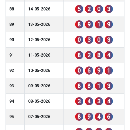
5
2
0
3
88
14-05-2026
8
9
1
9
89
13-05-2026
0
3
0
3
90
12-05-2026
8
2
8
4
91
11-05-2026
0
6
9
1
92
10-05-2026
8
8
1
3
93
09-05-2026
3
4
3
4
94
08-05-2026
8
9
4
6
95
07-05-2026