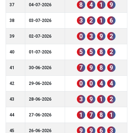
8
4
1
9
37
04-07-2026
3
2
1
6
38
03-07-2026
0
3
9
2
39
02-07-2026
5
5
8
2
40
01-07-2026
7
9
8
9
41
30-06-2026
0
0
4
4
42
29-06-2026
3
9
1
2
43
28-06-2026
1
7
8
1
44
27-06-2026
9
9
6
3
45
26-06-2026