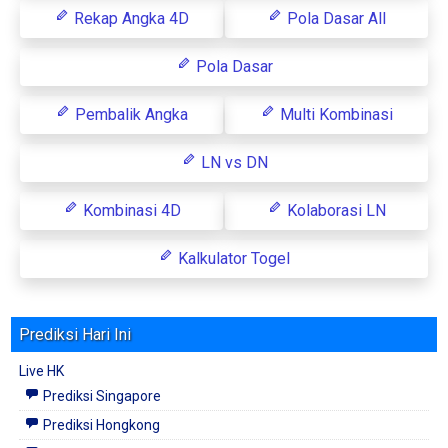
Rekap Angka 4D
Pola Dasar All
Pola Dasar
Pembalik Angka
Multi Kombinasi
LN vs DN
Kombinasi 4D
Kolaborasi LN
Kalkulator Togel
Prediksi Hari Ini
Live HK
Prediksi Singapore
Prediksi Hongkong