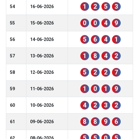
1
2
5
3
54
16-06-2026
0
0
4
9
55
15-06-2026
5
6
4
1
56
14-06-2026
1
8
4
2
57
13-06-2026
5
2
2
7
58
12-06-2026
1
0
1
9
59
11-06-2026
4
2
3
2
60
10-06-2026
8
8
9
6
61
09-06-2026
5
5
0
5
62
08-06-2026