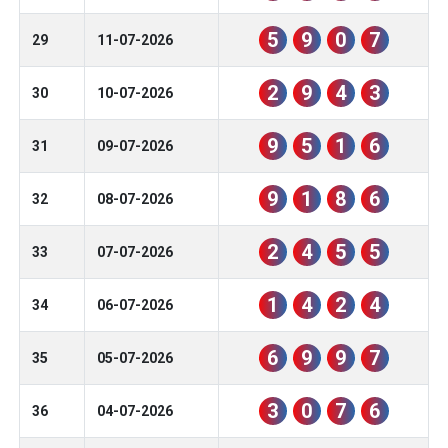
5
9
0
7
29
11-07-2026
2
9
4
3
30
10-07-2026
9
5
1
6
31
09-07-2026
9
1
8
6
32
08-07-2026
2
4
5
5
33
07-07-2026
1
4
2
4
34
06-07-2026
6
9
9
7
35
05-07-2026
3
0
7
6
36
04-07-2026