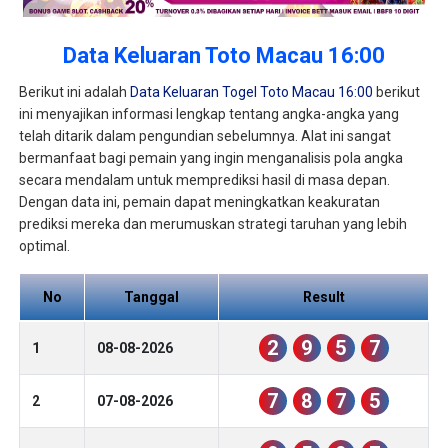
Data Keluaran Toto Macau 16:00
Berikut ini adalah
Data Keluaran Togel Toto Macau 16:00
berikut
ini menyajikan informasi lengkap tentang angka-angka yang
telah ditarik dalam pengundian sebelumnya. Alat ini sangat
bermanfaat bagi pemain yang ingin menganalisis pola angka
secara mendalam untuk memprediksi hasil di masa depan.
Dengan data ini, pemain dapat meningkatkan keakuratan
prediksi mereka dan merumuskan strategi taruhan yang lebih
optimal.
No
Tanggal
Result
2
9
5
7
1
08-08-2026
7
8
7
5
2
07-08-2026