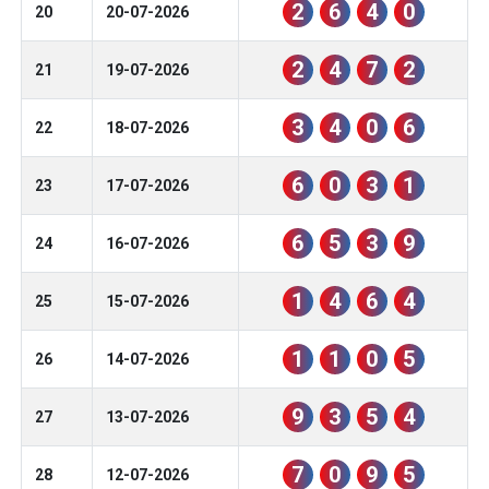
2
6
4
0
20
20-07-2026
2
4
7
2
21
19-07-2026
3
4
0
6
22
18-07-2026
6
0
3
1
23
17-07-2026
6
5
3
9
24
16-07-2026
1
4
6
4
25
15-07-2026
1
1
0
5
26
14-07-2026
9
3
5
4
27
13-07-2026
7
0
9
5
28
12-07-2026