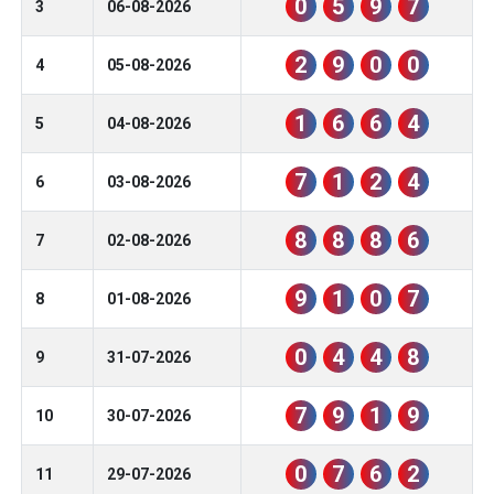
0
5
9
7
3
06-08-2026
2
9
0
0
4
05-08-2026
1
6
6
4
5
04-08-2026
7
1
2
4
6
03-08-2026
8
8
8
6
7
02-08-2026
9
1
0
7
8
01-08-2026
0
4
4
8
9
31-07-2026
7
9
1
9
10
30-07-2026
0
7
6
2
11
29-07-2026