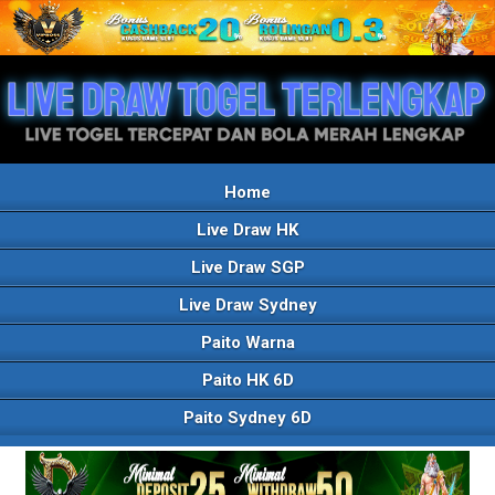
Home
Live Draw HK
Live Draw SGP
Live Draw Sydney
Paito Warna
Paito HK 6D
Paito Sydney 6D