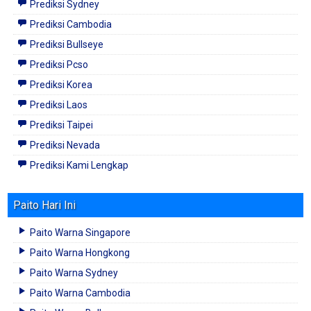
Prediksi Sydney
Prediksi Cambodia
Prediksi Bullseye
Prediksi Pcso
Prediksi Korea
Prediksi Laos
Prediksi Taipei
Prediksi Nevada
Prediksi Kami Lengkap
Paito Hari Ini
Paito Warna Singapore
Paito Warna Hongkong
Paito Warna Sydney
Paito Warna Cambodia