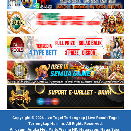
Copyright © 2026 Live Togel Terlengkap | Live Result Togel
Terlengkap Hari Ini. All Rights Reserved.
Virdsam
,
Angka Net
,
Paito Warna HK
,
Nagasaon
,
Naga Saon
,