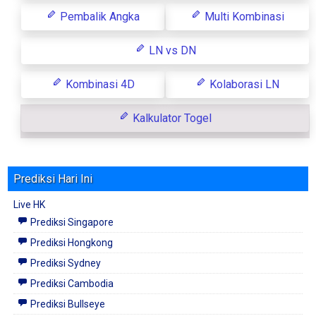
Pembalik Angka
Multi Kombinasi
LN vs DN
Kombinasi 4D
Kolaborasi LN
Kalkulator Togel
Prediksi Hari Ini
Live HK
Prediksi Singapore
Prediksi Hongkong
Prediksi Sydney
Prediksi Cambodia
Prediksi Bullseye