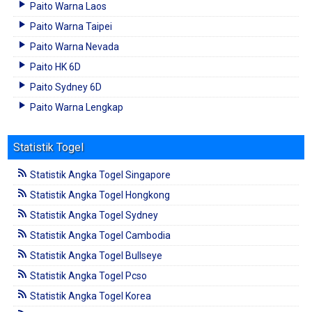
Paito Warna Laos
Paito Warna Taipei
Paito Warna Nevada
Paito HK 6D
Paito Sydney 6D
Paito Warna Lengkap
Statistik Togel
Statistik Angka Togel Singapore
Statistik Angka Togel Hongkong
Statistik Angka Togel Sydney
Statistik Angka Togel Cambodia
Statistik Angka Togel Bullseye
Statistik Angka Togel Pcso
Statistik Angka Togel Korea