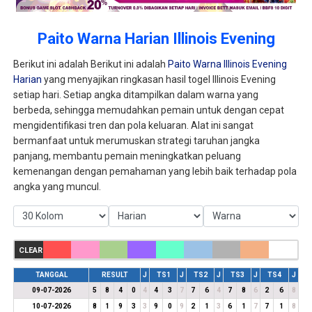
Paito Warna Harian Illinois Evening
Berikut ini adalah Berikut ini adalah
Paito Warna Illinois Evening
Harian
yang menyajikan ringkasan hasil togel Illinois Evening
setiap hari. Setiap angka ditampilkan dalam warna yang
berbeda, sehingga memudahkan pemain untuk dengan cepat
mengidentifikasi tren dan pola keluaran. Alat ini sangat
bermanfaat untuk merumuskan strategi taruhan jangka
panjang, membantu pemain meningkatkan peluang
kemenangan dengan pemahaman yang lebih baik terhadap pola
angka yang muncul.
CLEAR
TANGGAL
RESULT
J
TS1
J
TS2
J
TS3
J
TS4
J
09-07-2026
5
8
4
0
4
4
3
7
7
6
4
7
8
6
2
6
8
10-07-2026
8
1
9
3
3
9
0
9
2
1
3
6
1
7
7
1
8