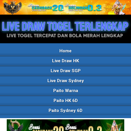
Home
Live Draw HK
Live Draw SGP
Live Draw Sydney
Paito Warna
Paito HK 6D
Paito Sydney 6D