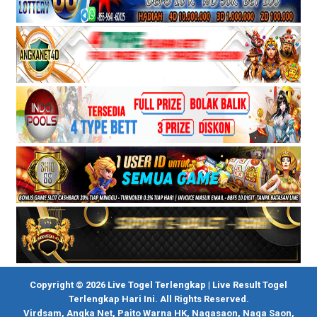
Copyright © 2026 Live Togel Terlengkap | Live Result Togel
Terlengkap Hari Ini. All Rights Reserved.
Virdsam
,
Angka Net
,
Paito Warna HK
,
Nagasaon
,
Naga Saon
,