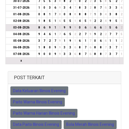
30-07-2026
7
5
5
3
8
8
2
1
0
2
2
3
5
8
5
2
7
31-07-2026
1
0
3
6
9
3
4
7
8
3
2
8
7
6
3
3
6
01-08-2026
0
8
1
7
8
0
8
8
8
8
7
1
3
4
3
8
2
02-08-2026
1
8
5
1
6
5
5
1
4
5
9
2
2
4
9
5
5
03-08-2026
8
6
9
1
1
9
9
9
0
6
6
6
6
3
5
6
2
04-08-2026
9
4
6
1
7
6
5
2
2
7
9
9
2
2
7
7
5
05-08-2026
3
7
2
7
9
1
9
1
6
1
7
0
6
6
1
1
2
06-08-2026
1
8
0
9
9
3
3
6
8
7
6
8
8
7
3
7
1
07-08-2026
9
0
0
9
9
3
3
6
8
7
6
8
8
7
3
7
1
x
POST TERKAIT
Data Keluaran Illinois Evening
Paito Warna Illinois Evening
Paito Warna Harian Illinois Evening
Data Paito Illinois Evening
Bola Merah Illinois Evening