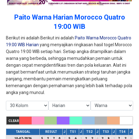
Paito Warna Harian Morocco Quatro
19:00 WIB
Berikut ini adalah Berikut ini adalah
Paito Warna Morocco Quatro
19:00 WIB Harian
yang menyajikan ringkasan hasil togel Morocco
Quatro 19:00 WIB setiap hari. Setiap angka ditampilkan dalam
warna yang berbeda, sehingga memudahkan pemain untuk
dengan cepat mengidentifikasi tren dan pola keluaran. Alat ini
sangat bermanfaat untuk merumuskan strategi taruhan jangka
panjang, membantu pemain meningkatkan peluang
kemenangan dengan pemahaman yang lebih baik terhadap pola
angka yang muncul.
CLEAR
TANGGAL
RESULT
J
TS1
J
TS2
J
TS3
J
TS4
J
10-07-2026
5
2
7
0
7
5
6
2
2
2
4
2
9
2
7
2
9