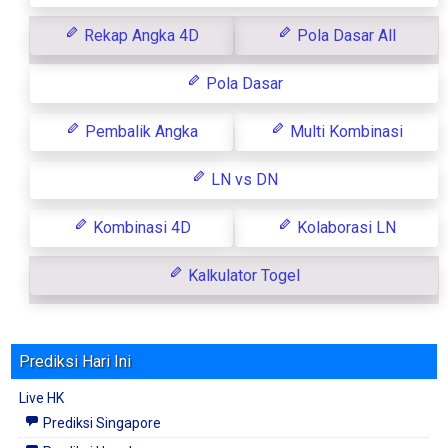
Rekap Angka 4D
Pola Dasar All
Pola Dasar
Pembalik Angka
Multi Kombinasi
LN vs DN
Kombinasi 4D
Kolaborasi LN
Kalkulator Togel
Prediksi Hari Ini
Live HK
Prediksi Singapore