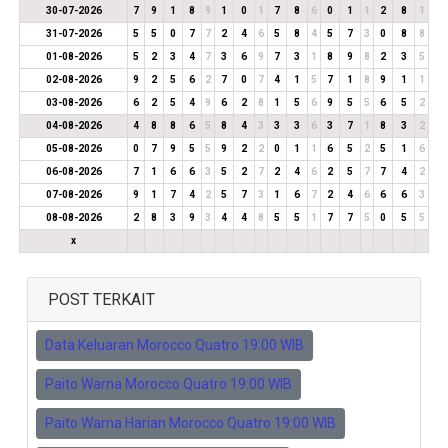
30-07-2026
7
9
1
8
9
1
0
1
7
8
6
0
1
1
2
8
1
31-07-2026
5
5
0
7
7
2
4
6
5
8
4
5
7
3
0
8
8
01-08-2026
5
2
3
4
7
3
6
9
7
3
1
8
9
8
2
3
5
02-08-2026
9
2
5
6
2
7
0
7
4
1
5
7
1
8
9
1
1
03-08-2026
6
2
5
4
9
6
2
8
1
5
6
9
5
5
6
5
2
04-08-2026
4
8
8
6
5
8
4
3
3
3
6
3
7
1
8
3
2
05-08-2026
0
7
9
5
5
9
2
2
0
1
1
6
5
2
5
1
6
06-08-2026
7
1
6
6
3
5
2
7
2
4
6
2
5
7
7
4
2
07-08-2026
9
1
7
4
2
5
7
3
1
6
7
2
4
6
6
6
3
08-08-2026
2
8
3
9
3
4
4
8
5
5
1
7
7
5
0
5
5
x
POST TERKAIT
Data Keluaran Morocco Quatro 19:00 WIB
Paito Warna Morocco Quatro 19:00 WIB
Paito Warna Harian Morocco Quatro 19:00 WIB