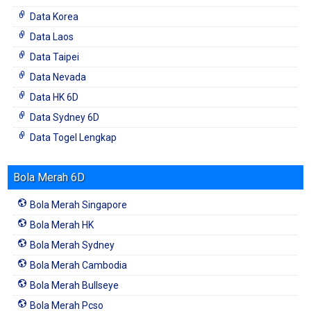
Data Korea
Data Laos
Data Taipei
Data Nevada
Data HK 6D
Data Sydney 6D
Data Togel Lengkap
Bola Merah 6D
Bola Merah Singapore
Bola Merah HK
Bola Merah Sydney
Bola Merah Cambodia
Bola Merah Bullseye
Bola Merah Pcso