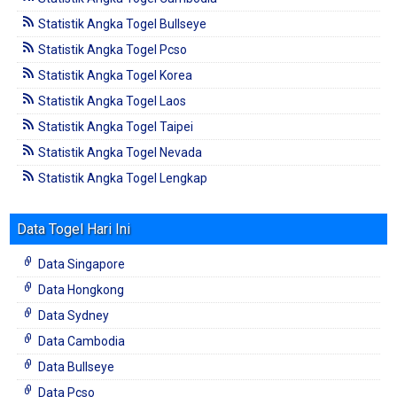
Statistik Angka Togel Bullseye
Statistik Angka Togel Pcso
Statistik Angka Togel Korea
Statistik Angka Togel Laos
Statistik Angka Togel Taipei
Statistik Angka Togel Nevada
Statistik Angka Togel Lengkap
Data Togel Hari Ini
Data Singapore
Data Hongkong
Data Sydney
Data Cambodia
Data Bullseye
Data Pcso