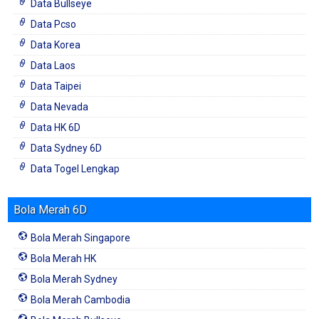
Data Bullseye
Data Pcso
Data Korea
Data Laos
Data Taipei
Data Nevada
Data HK 6D
Data Sydney 6D
Data Togel Lengkap
Bola Merah 6D
Bola Merah Singapore
Bola Merah HK
Bola Merah Sydney
Bola Merah Cambodia