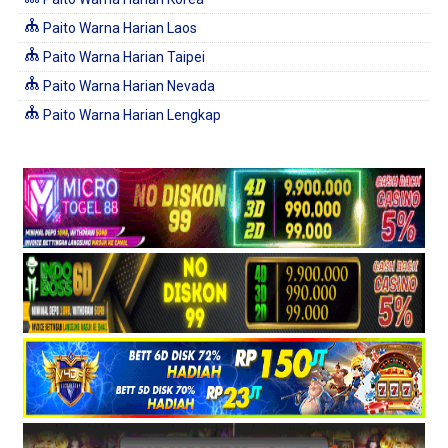
Paito Warna Harian Laos
Paito Warna Harian Taipei
Paito Warna Harian Nevada
Paito Warna Harian Lengkap