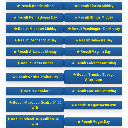
Result Rhode Island
Result Florida Midday
Result Pennsylvania Day
Result Illinois Midday
Result Missouri Midday
Result Washington Dc Midday
Result Connecticut Day
Result Delaware Day
Result Arkansas Midday
Result Virginia Day
Result Sazka Vecer
Result Salvador Morning
Result Trinidad Tobago
Result North Carolina Day
Afternoon
Result Bonoloto
Result San Juan Morning
Result Morocco Quatro 04:00
Result Oregon 04:00 WIB
WIB
Result Ireland Daily Million 04:00
Result Vegas Day
WIB