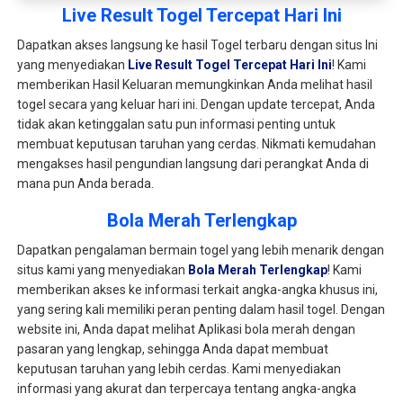
Live Result Togel Tercepat Hari Ini
Dapatkan akses langsung ke hasil Togel terbaru dengan situs Ini
yang menyediakan
Live Result Togel Tercepat Hari Ini
! Kami
memberikan Hasil Keluaran memungkinkan Anda melihat hasil
togel secara yang keluar hari ini. Dengan update tercepat, Anda
tidak akan ketinggalan satu pun informasi penting untuk
membuat keputusan taruhan yang cerdas. Nikmati kemudahan
mengakses hasil pengundian langsung dari perangkat Anda di
mana pun Anda berada.
Bola Merah Terlengkap
Dapatkan pengalaman bermain togel yang lebih menarik dengan
situs kami yang menyediakan
Bola Merah Terlengkap
! Kami
memberikan akses ke informasi terkait angka-angka khusus ini,
yang sering kali memiliki peran penting dalam hasil togel. Dengan
website ini, Anda dapat melihat Aplikasi bola merah dengan
pasaran yang lengkap, sehingga Anda dapat membuat
keputusan taruhan yang lebih cerdas. Kami menyediakan
informasi yang akurat dan terpercaya tentang angka-angka