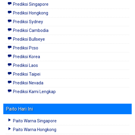
Prediksi Singapore
Prediksi Hongkong
Prediksi Sydney
Prediksi Cambodia
Prediksi Bullseye
Prediksi Pcso
Prediksi Korea
Prediksi Laos
Prediksi Taipei
Prediksi Nevada
Prediksi Kami Lengkap
Paito Hari Ini
Paito Warna Singapore
Paito Warna Hongkong