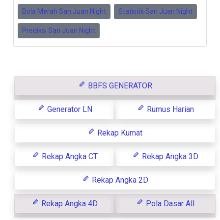
Bola Merah San Juan Night
Statistik San Juan Night
Prediksi San Juan Night
BBFS GENERATOR
Generator LN
Rumus Harian
Rekap Kumat
Rekap Angka CT
Rekap Angka 3D
Rekap Angka 2D
Rekap Angka 4D
Pola Dasar All