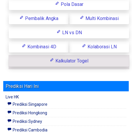
Pola Dasar
Pembalik Angka
Multi Kombinasi
LN vs DN
Kombinasi 4D
Kolaborasi LN
Kalkulator Togel
Prediksi Hari Ini
Live HK
Prediksi Singapore
Prediksi Hongkong
Prediksi Sydney
Prediksi Cambodia