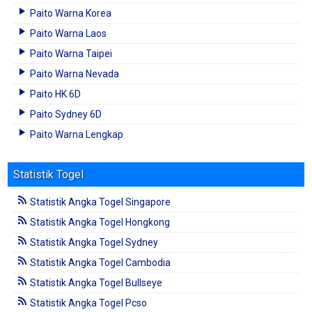
Paito Warna Korea
Paito Warna Laos
Paito Warna Taipei
Paito Warna Nevada
Paito HK 6D
Paito Sydney 6D
Paito Warna Lengkap
Statistik Togel
Statistik Angka Togel Singapore
Statistik Angka Togel Hongkong
Statistik Angka Togel Sydney
Statistik Angka Togel Cambodia
Statistik Angka Togel Bullseye
Statistik Angka Togel Pcso