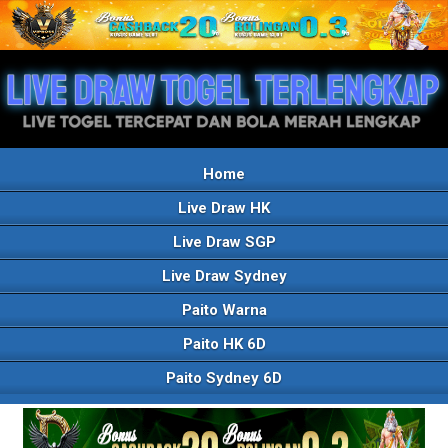
Home
Live Draw HK
Live Draw SGP
Live Draw Sydney
Paito Warna
Paito HK 6D
Paito Sydney 6D