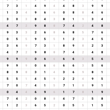
7
3
1
4
9
4
4
8
3
9
9
1
3
4
9
6
6
0
8
8
4
6
3
0
3
8
4
3
8
1
9
3
4
4
7
2
9
8
8
7
4
2
4
8
9
3
3
2
6
8
6
8
5
7
6
0
5
5
9
5
5
1
2
3
4
5
3
6
9
7
3
1
8
9
8
2
3
4
7
2
9
8
8
7
4
2
4
8
9
9
9
0
6
6
6
6
3
5
6
9
9
9
0
6
6
6
6
3
5
6
8
9
8
3
1
4
3
6
9
8
1
5
5
1
4
5
9
2
2
4
9
5
7
0
7
4
1
5
7
1
8
9
1
0
4
4
6
9
6
1
7
8
1
9
7
4
2
0
8
8
4
7
2
5
8
1
2
3
6
5
2
0
5
5
1
5