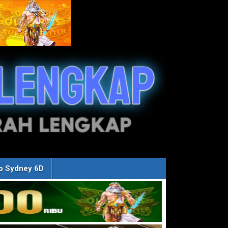
to Sydney 6D