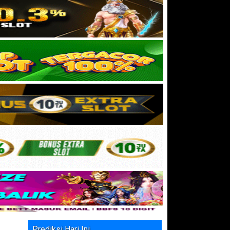
Prediksi Hari Ini