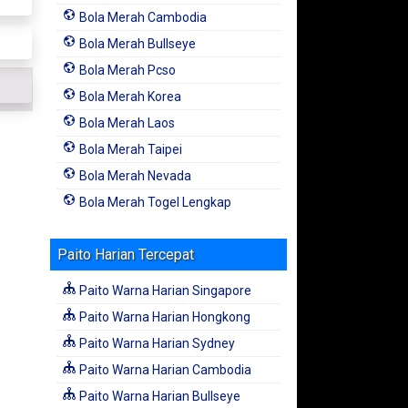
Bola Merah Cambodia
Bola Merah Bullseye
Bola Merah Pcso
Bola Merah Korea
Bola Merah Laos
Bola Merah Taipei
Bola Merah Nevada
Bola Merah Togel Lengkap
Paito Harian Tercepat
Paito Warna Harian Singapore
Paito Warna Harian Hongkong
Paito Warna Harian Sydney
Paito Warna Harian Cambodia
Paito Warna Harian Bullseye