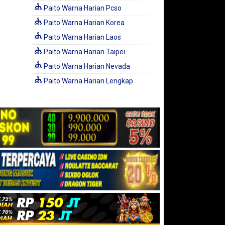
Paito Warna Harian Pcso
Paito Warna Harian Korea
Paito Warna Harian Laos
Paito Warna Harian Taipei
Paito Warna Harian Nevada
Paito Warna Harian Lengkap