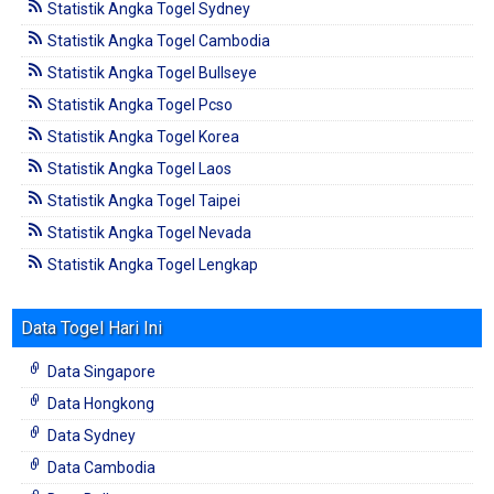
Statistik Angka Togel Sydney
Statistik Angka Togel Cambodia
Statistik Angka Togel Bullseye
Statistik Angka Togel Pcso
Statistik Angka Togel Korea
Statistik Angka Togel Laos
Statistik Angka Togel Taipei
Statistik Angka Togel Nevada
Statistik Angka Togel Lengkap
Data Togel Hari Ini
Data Singapore
Data Hongkong
Data Sydney
Data Cambodia