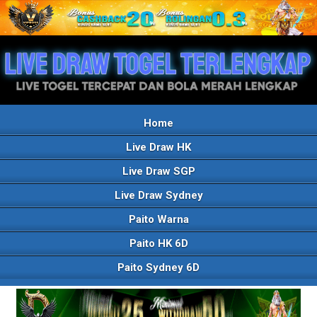
Home
Live Draw HK
Live Draw SGP
Live Draw Sydney
Paito Warna
Paito HK 6D
Paito Sydney 6D