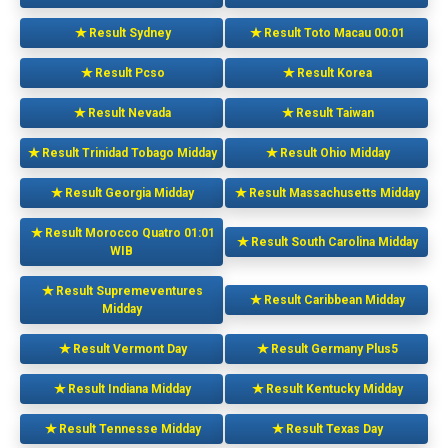
Result Sydney
Result Toto Macau 00:01
Result Pcso
Result Korea
Result Nevada
Result Taiwan
Result Trinidad Tobago Midday
Result Ohio Midday
Result Georgia Midday
Result Massachusetts Midday
Result Morocco Quatro 01:01
Result South Carolina Midday
WIB
Result Supremeventures
Result Caribbean Midday
Midday
Result Vermont Day
Result Germany Plus5
Result Indiana Midday
Result Kentucky Midday
Result Tennesse Midday
Result Texas Day