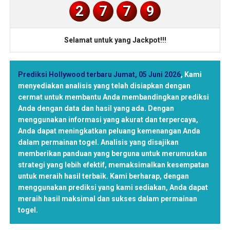
2
7
7
9
Selamat untuk yang Jackpot!!!
Prediksi Hollywood terbaru Jumat, 05 Juni 2026
,
Kami
menyediakan analisis yang telah disiapkan dengan
cermat untuk membantu Anda membandingkan prediksi
Anda dengan data dan hasil yang ada. Dengan
menggunakan informasi yang akurat dan terpercaya,
Anda dapat meningkatkan peluang kemenangan Anda
dalam permainan togel. Analisis yang disajikan
memberikan panduan yang berguna untuk merumuskan
strategi yang lebih efektif, memaksimalkan kesempatan
untuk meraih hasil terbaik. Kami berharap, dengan
menggunakan prediksi yang kami sediakan, Anda dapat
meraih hasil maksimal dan sukses dalam permainan
togel.