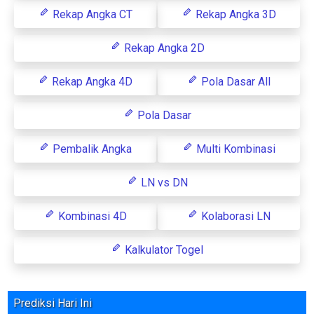
Rekap Angka CT
Rekap Angka 3D
Rekap Angka 2D
Rekap Angka 4D
Pola Dasar All
Pola Dasar
Pembalik Angka
Multi Kombinasi
LN vs DN
Kombinasi 4D
Kolaborasi LN
Kalkulator Togel
Prediksi Hari Ini