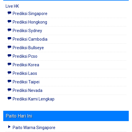
Live HK
Prediksi Singapore
Prediksi Hongkong
Prediksi Sydney
Prediksi Cambodia
Prediksi Bullseye
Prediksi Pcso
Prediksi Korea
Prediksi Laos
Prediksi Taipei
Prediksi Nevada
Prediksi Kami Lengkap
Paito Hari Ini
Paito Warna Singapore