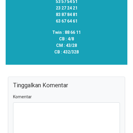
53 57 54 51
23 27 24 21
83 87 84 81
63 67 64 61
Twin :
88 66 11
CB :
4/8
CM :
43/28
CB :
432/328
Tinggalkan Komentar
Komentar