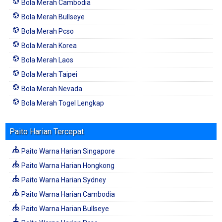
Bola Merah Cambodia
Bola Merah Bullseye
Bola Merah Pcso
Bola Merah Korea
Bola Merah Laos
Bola Merah Taipei
Bola Merah Nevada
Bola Merah Togel Lengkap
Paito Harian Tercepat
Paito Warna Harian Singapore
Paito Warna Harian Hongkong
Paito Warna Harian Sydney
Paito Warna Harian Cambodia
Paito Warna Harian Bullseye