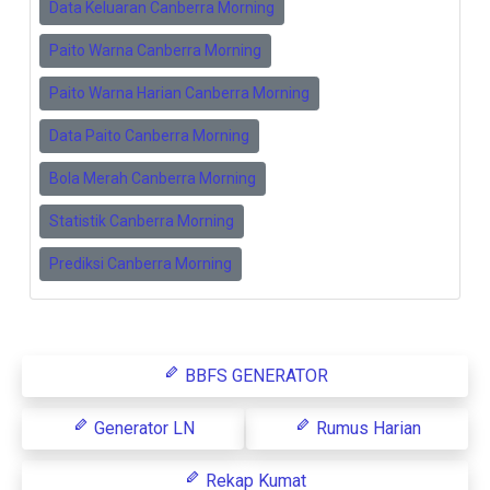
Data Keluaran Canberra Morning
Paito Warna Canberra Morning
Paito Warna Harian Canberra Morning
Data Paito Canberra Morning
Bola Merah Canberra Morning
Statistik Canberra Morning
Prediksi Canberra Morning
BBFS GENERATOR
Generator LN
Rumus Harian
Rekap Kumat