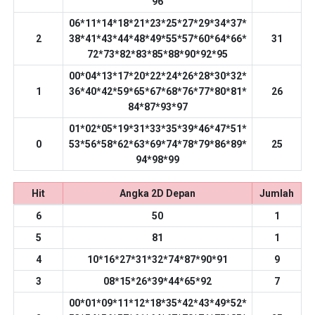
96
06*11*14*18*21*23*25*27*29*34*37*
2
38*41*43*44*48*49*55*57*60*64*66*
31
72*73*82*83*85*88*90*92*95
00*04*13*17*20*22*24*26*28*30*32*
1
36*40*42*59*65*67*68*76*77*80*81*
26
84*87*93*97
01*02*05*19*31*33*35*39*46*47*51*
0
53*56*58*62*63*69*74*78*79*86*89*
25
94*98*99
Hit
Angka 2D Depan
Jumlah
6
50
1
5
81
1
4
10*16*27*31*32*74*87*90*91
9
3
08*15*26*39*44*65*92
7
00*01*09*11*12*18*35*42*43*49*52*