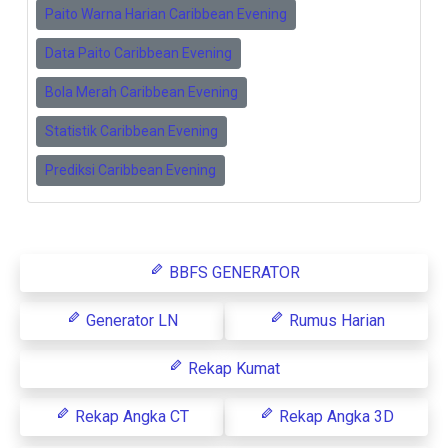
Paito Warna Harian Caribbean Evening
Data Paito Caribbean Evening
Bola Merah Caribbean Evening
Statistik Caribbean Evening
Prediksi Caribbean Evening
BBFS GENERATOR
Generator LN
Rumus Harian
Rekap Kumat
Rekap Angka CT
Rekap Angka 3D