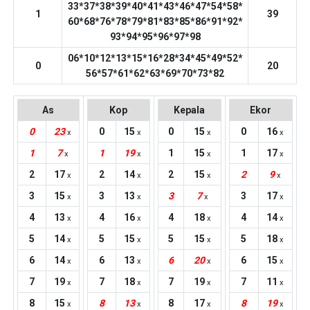
33*37*38*39*40*41*43*46*47*54*58*
1
39
60*68*76*78*79*81*83*85*86*91*92*
93*94*95*96*97*98
06*10*12*13*15*16*28*34*45*49*52*
0
20
56*57*61*62*63*69*70*73*82
As
Kop
Kepala
Ekor
0
23
0
15
0
15
0
16
x
x
x
x
1
7
1
19
1
15
1
17
x
x
x
x
2
17
2
14
2
15
2
9
x
x
x
x
3
15
3
13
3
7
3
17
x
x
x
x
4
13
4
16
4
18
4
14
x
x
x
x
5
14
5
15
5
15
5
18
x
x
x
x
6
14
6
13
6
20
6
15
x
x
x
x
7
19
7
18
7
19
7
11
x
x
x
x
8
15
8
13
8
17
8
19
x
x
x
x