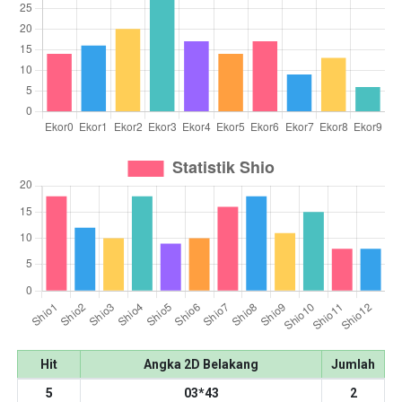
Hit
Angka 2D Belakang
Jumlah
5
03*43
2