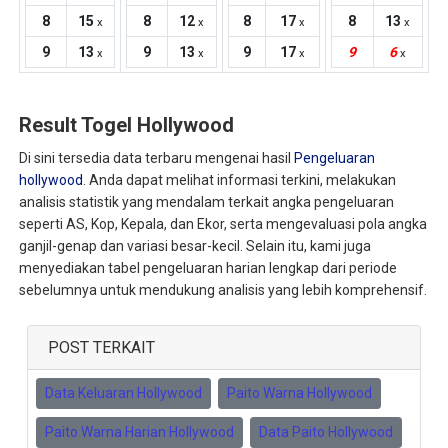
8
15
8
12
8
17
8
13
x
x
x
x
9
13
9
13
9
17
9
6
x
x
x
x
Result Togel Hollywood
Di sini tersedia data terbaru mengenai hasil
Pengeluaran
hollywood
. Anda dapat melihat informasi terkini, melakukan
analisis statistik yang mendalam terkait angka pengeluaran
seperti AS, Kop, Kepala, dan Ekor, serta mengevaluasi pola angka
ganjil-genap dan variasi besar-kecil. Selain itu, kami juga
menyediakan tabel pengeluaran harian lengkap dari periode
sebelumnya untuk mendukung analisis yang lebih komprehensif.
POST TERKAIT
Data Keluaran Hollywood
Paito Warna Hollywood
Paito Warna Harian Hollywood
Data Paito Hollywood