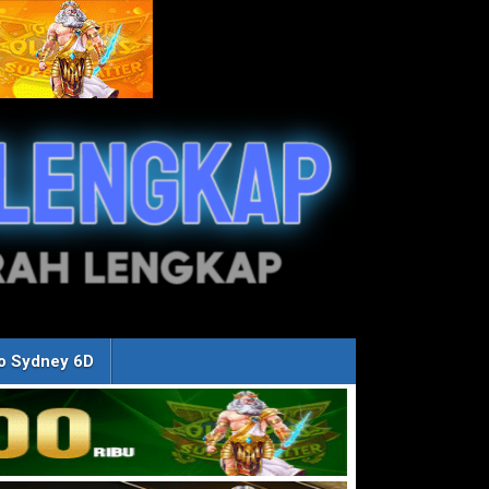
to Sydney 6D