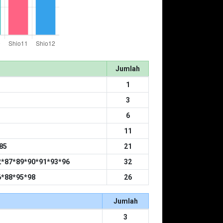
Jumlah
1
3
6
11
85
21
2*87*89*90*91*93*96
32
6*88*95*98
26
Jumlah
3