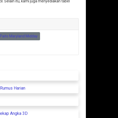
l. Selain itu, kami juga menyediakan tabel
 Paito Maryland Midday
Rumus Harian
ekap Angka 3D