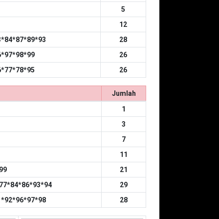
5
12
3*84*87*89*93
28
6*97*98*99
26
6*77*78*95
26
Jumlah
1
3
7
11
99
21
77*84*86*93*94
29
1*92*96*97*98
28