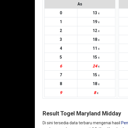
As
0
13
x
1
19
x
2
12
x
3
18
x
4
11
x
5
15
x
6
24
x
7
15
x
8
18
x
9
8
x
Result Togel Maryland Midday
Di sini tersedia data terbaru mengenai hasil
Pen