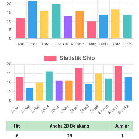
Hit
Angka 2D Belakang
Jumlah
6
28
1