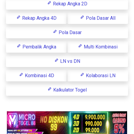
Rekap Angka 2D
Rekap Angka 4D
Pola Dasar All
Pola Dasar
Pembalik Angka
Multi Kombinasi
LN vs DN
Kombinasi 4D
Kolaborasi LN
Kalkulator Togel