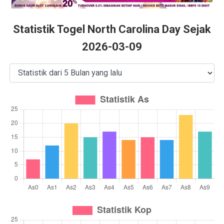
Statistik Togel North Carolina Day Sejak
2026-03-09