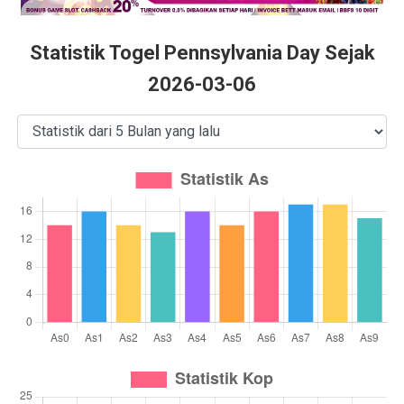
Statistik Togel Pennsylvania Day Sejak
2026-03-06