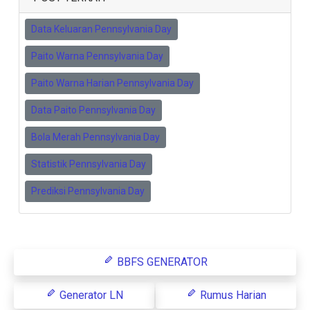
Data Keluaran Pennsylvania Day
Paito Warna Pennsylvania Day
Paito Warna Harian Pennsylvania Day
Data Paito Pennsylvania Day
Bola Merah Pennsylvania Day
Statistik Pennsylvania Day
Prediksi Pennsylvania Day
BBFS GENERATOR
Generator LN
Rumus Harian