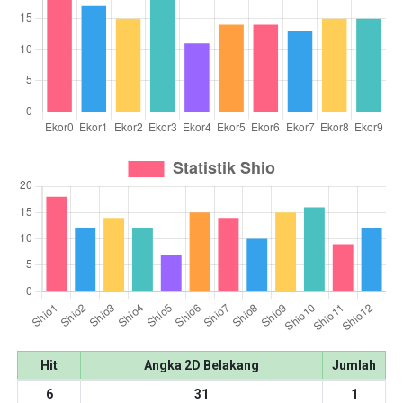
Hit
Angka 2D Belakang
Jumlah
6
31
1