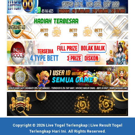
Copyright © 2026 Live Togel Terlengkap | Live Result Togel
Terlengkap Hari Ini. All Rights Reserved.