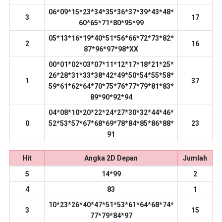
06*09*15*23*34*35*36*37*39*43*48*
3
17
60*65*71*80*95*99
05*13*16*19*40*51*56*66*72*73*82*
2
16
87*96*97*98*XX
00*01*02*03*07*11*12*17*18*21*25*
26*28*31*33*38*42*49*50*54*55*58*
1
37
59*61*62*64*70*75*76*77*79*81*83*
89*90*92*94
04*08*10*20*22*24*27*30*32*44*46*
0
52*53*57*67*68*69*78*84*85*86*88*
23
91
Hit
Angka 2D Depan
Jumlah
5
14*99
2
4
83
1
10*23*26*40*47*51*53*61*64*68*74*
3
15
77*79*84*97