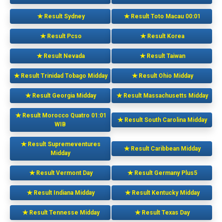
Result Sydney
Result Toto Macau 00:01
Result Pcso
Result Korea
Result Nevada
Result Taiwan
Result Trinidad Tobago Midday
Result Ohio Midday
Result Georgia Midday
Result Massachusetts Midday
Result Morocco Quatro 01:01
Result South Carolina Midday
WIB
Result Supremeventures
Result Caribbean Midday
Midday
Result Vermont Day
Result Germany Plus5
Result Indiana Midday
Result Kentucky Midday
Result Tennesse Midday
Result Texas Day