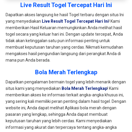
Live Result Togel Tercepat Hari Ini
Dapatkan akses langsung ke hasil Togel terbaru dengan situs Ini
yang menyediakan
Live Result Togel Tercepat Hari Ini
! Kami
memberikan Hasil Keluaran memungkinkan Anda melihat hasil
togel secara yang keluar hari ini. Dengan update tercepat, Anda
tidak akan ketinggalan satu pun informasi penting untuk
membuat keputusan taruhan yang cerdas. Nikmati kemudahan
mengakses hasil pengundian langsung dari perangkat Anda di
mana pun Anda berada.
Bola Merah Terlengkap
Dapatkan pengalaman bermain togel yang lebih menarik dengan
situs kami yang menyediakan
Bola Merah Terlengkap
! Kami
memberikan akses ke informasi terkait angka-angka khusus ini,
yang sering kali memiliki peran penting dalam hasil togel. Dengan
website ini, Anda dapat melihat Aplikasi bola merah dengan
pasaran yang lengkap, sehingga Anda dapat membuat
keputusan taruhan yang lebih cerdas. Kami menyediakan
informasi yang akurat dan terpercaya tentang angka-angka