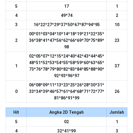
5
17
1
4
49*74
2
3
16*22*27*29*37*50*67*87*94*95
10
00*01*03*04*10*14*18*19*21*32*35*
2
36*38*41*47*56*62*66*69*70*75*89*
23
98
02*05*07*12*15*24*40*42*43*44*45*
48*51*52*53*54*55*58*59*60*63*65*
1
37
73*76*78*79*80*82*83*84*85*88*90*
92*93*96*97
06*08*09*11*13*23*25*26*28*30*31*
0
33*34*39*46*57*61*64*68*71*72*77*
26
81*86*91*99
Hit
Angka 2D Tengah
Jumlah
5
02
1
4
32*41*99
3