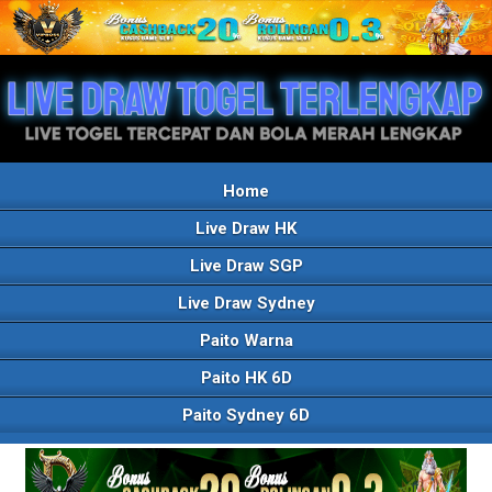
Home
Live Draw HK
Live Draw SGP
Live Draw Sydney
Paito Warna
Paito HK 6D
Paito Sydney 6D