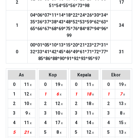
2
17
51*54*55*56*73*98
04*06*07*11*14*18*22*24*26*30*34*
35*36*37*38*43*48*52*53*59*62*63*
1
34
65*66*67*68*69*75*76*84*87*94*96*
99
00*01*05*10*13*15*20*21*23*27*31*
0
32*33*41*42*45*46*49*61*71*72*77*
31
85*86*88*90*91*92*93*95*97
As
Kop
Kepala
Ekor
0
11
0
19
0
11
0
19
x
x
x
x
1
12
1
6
1
18
1
7
x
x
x
x
2
10
2
12
2
18
2
13
x
x
x
x
3
9
3
10
3
11
3
8
x
x
x
x
4
11
4
17
4
14
4
15
x
x
x
x
5
21
5
8
5
12
5
13
x
x
x
x