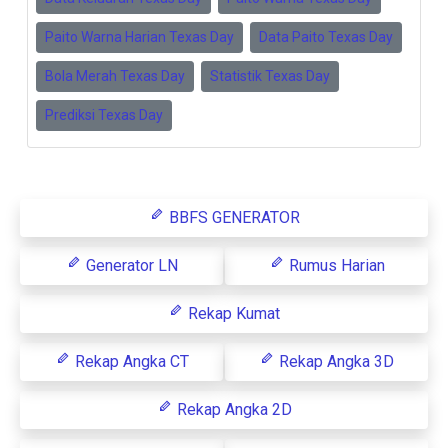
Paito Warna Harian Texas Day
Data Paito Texas Day
Bola Merah Texas Day
Statistik Texas Day
Prediksi Texas Day
BBFS GENERATOR
Generator LN
Rumus Harian
Rekap Kumat
Rekap Angka CT
Rekap Angka 3D
Rekap Angka 2D