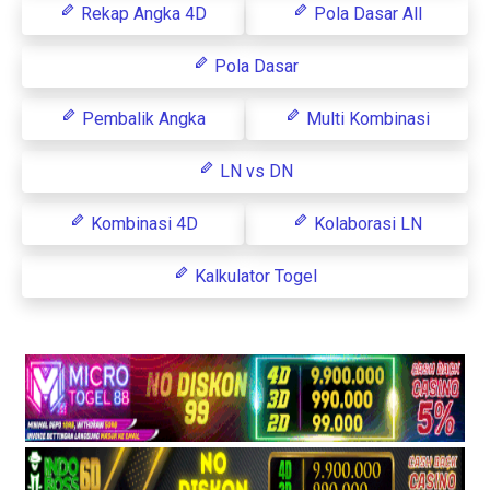
Rekap Angka 4D
Pola Dasar All
Pola Dasar
Pembalik Angka
Multi Kombinasi
LN vs DN
Kombinasi 4D
Kolaborasi LN
Kalkulator Togel