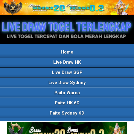
Home
Live Draw HK
Live Draw SGP
Live Draw Sydney
Paito Warna
Paito HK 6D
Paito Sydney 6D