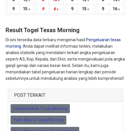
x
x
x
x
9
15
9
6
9
15
9
16
x
x
x
x
Result Togel Texas Morning
Di sini tersedia data terbaru mengenai hasil
Pengeluaran texas
morning
. Anda dapat melihat informasi terkini, melakukan
analisis statistik yang mendalam terkait angka pengeluaran
seperti AS, Kop, Kepala, dan Ekor, serta mengevaluasi pola angka
ganjil-genap dan variasi besar-kecil. Selain itu, kami juga
menyediakan tabel pengeluaran harian lengkap dari periode
sebelumnya untuk mendukung analisis yang lebih komprehensif.
POST TERKAIT
Data Keluaran Texas Morning
Paito Warna Texas Morning