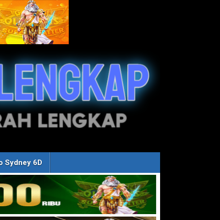
to Sydney 6D