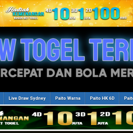
Live Draw Sydney
Paito Warna
Paito HK 6D
Pai