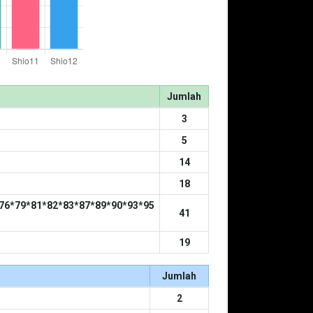
Jumlah
3
5
14
18
76*79*81*82*83*87*89*90*93*95
41
19
Jumlah
2