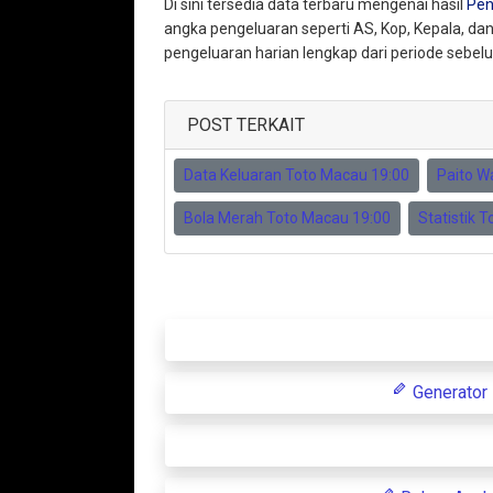
Di sini tersedia data terbaru mengenai hasil
Pen
angka pengeluaran seperti AS, Kop, Kepala, dan 
pengeluaran harian lengkap dari periode sebe
POST TERKAIT
Data Keluaran Toto Macau 19:00
Paito W
Bola Merah Toto Macau 19:00
Statistik 
Generator