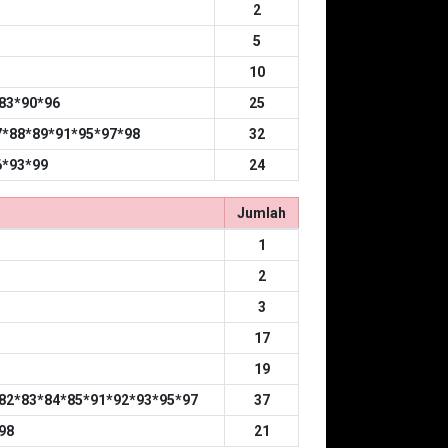
2
5
10
83*90*96
25
7*88*89*91*95*97*98
32
6*93*99
24
Jumlah
1
2
3
17
19
82*83*84*85*91*92*93*95*97
37
98
21