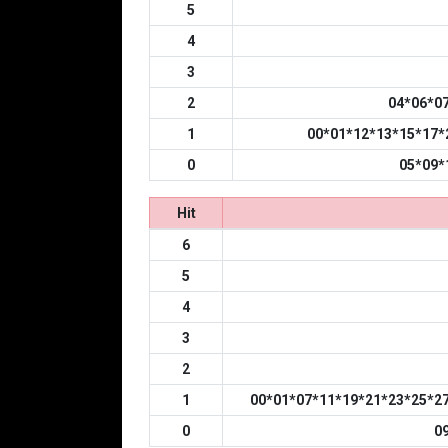
5
4
3
2
04*06*0
1
00*01*12*13*15*17*
0
05*09*
Hit
6
5
4
3
2
1
00*01*07*11*19*21*23*25*2
0
0