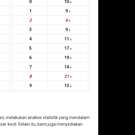
0
10
x
1
9
x
2
6
x
3
9
x
4
11
x
5
17
x
6
19
x
7
14
x
8
21
x
9
13
x
ini, melakukan analisis statistik yang mendalam
sar-kecil. Selain itu, kami juga menyediakan