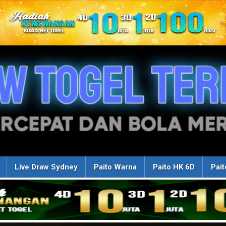
Live Draw Sydney
Paito Warna
Paito HK 6D
Pai