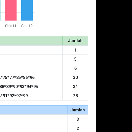
Jumlah
1
5
6
2*75*77*85*86*96
30
88*89*90*93*94*95
31
4*91*92*97*99
28
Jumlah
3
2