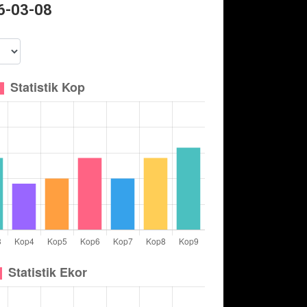
26-03-08