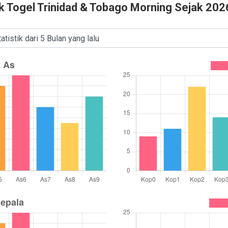
ik Togel Trinidad & Tobago Morning Sejak 20