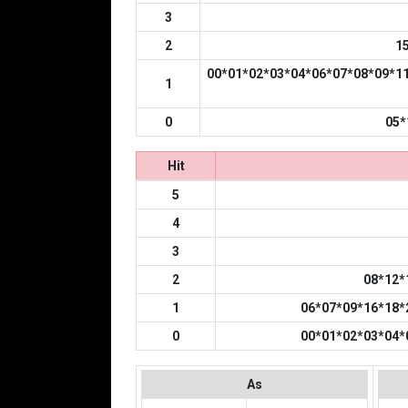
3
2
1
00*01*02*03*04*06*07*08*09*1
1
0
05*
Hit
5
4
3
2
08*12*
1
06*07*09*16*18*
0
00*01*02*03*04*
As