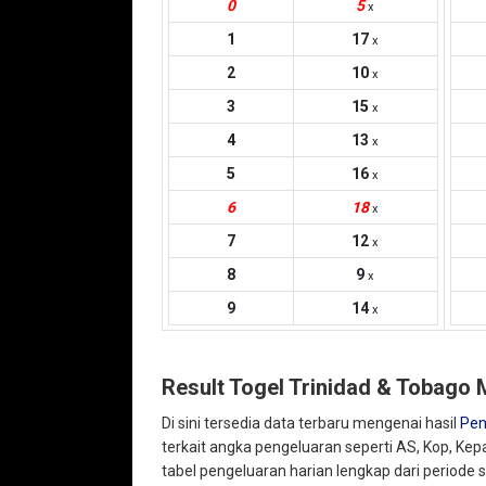
0
5
x
1
17
x
2
10
x
3
15
x
4
13
x
5
16
x
6
18
x
7
12
x
8
9
x
9
14
x
Result Togel Trinidad & Tobago 
Di sini tersedia data terbaru mengenai hasil
Pen
terkait angka pengeluaran seperti AS, Kop, Kepa
tabel pengeluaran harian lengkap dari periode