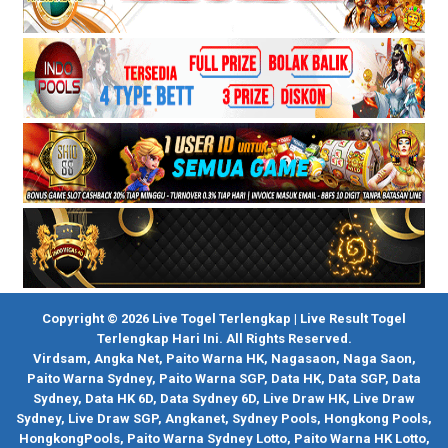
Copyright © 2026 Live Togel Terlengkap | Live Result Togel
Terlengkap Hari Ini. All Rights Reserved.
Virdsam
,
Angka Net
,
Paito Warna HK
,
Nagasaon
,
Naga Saon
,
Paito Warna Sydney
,
Paito Warna SGP
,
Data HK
,
Data SGP
,
Data
Sydney
,
Data HK 6D
,
Data Sydney 6D
,
Live Draw HK
,
Live Draw
Sydney
,
Live Draw SGP
,
Angkanet
,
Sydney Pools
,
Hongkong Pools
,
HongkongPools
,
Paito Warna Sydney Lotto
,
Paito Warna HK Lotto
,