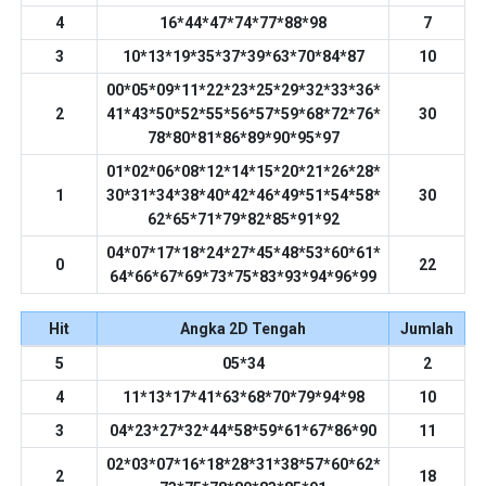
4
16*44*47*74*77*88*98
7
3
10*13*19*35*37*39*63*70*84*87
10
00*05*09*11*22*23*25*29*32*33*36*
2
41*43*50*52*55*56*57*59*68*72*76*
30
78*80*81*86*89*90*95*97
01*02*06*08*12*14*15*20*21*26*28*
1
30*31*34*38*40*42*46*49*51*54*58*
30
62*65*71*79*82*85*91*92
04*07*17*18*24*27*45*48*53*60*61*
0
22
64*66*67*69*73*75*83*93*94*96*99
Hit
Angka 2D Tengah
Jumlah
5
05*34
2
4
11*13*17*41*63*68*70*79*94*98
10
3
04*23*27*32*44*58*59*61*67*86*90
11
02*03*07*16*18*28*31*38*57*60*62*
2
18