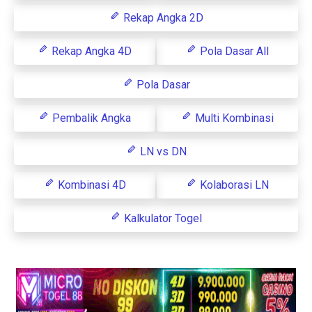
Rekap Angka 2D
Rekap Angka 4D
Pola Dasar All
Pola Dasar
Pembalik Angka
Multi Kombinasi
LN vs DN
Kombinasi 4D
Kolaborasi LN
Kalkulator Togel