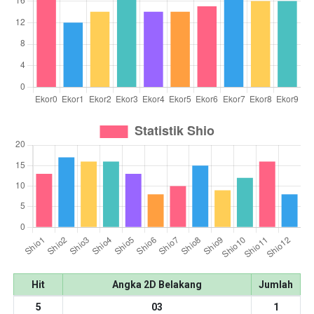
Hit
Angka 2D Belakang
Jumlah
5
03
1