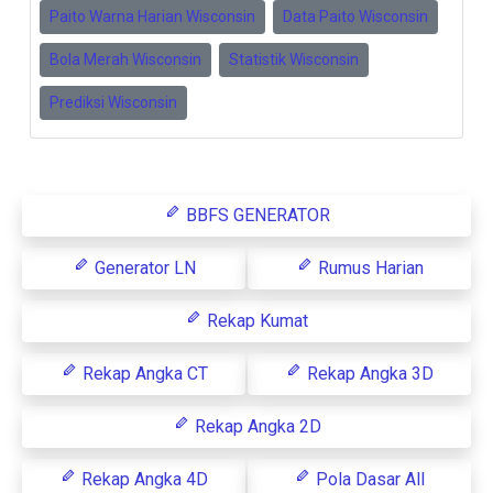
Paito Warna Harian Wisconsin
Data Paito Wisconsin
Bola Merah Wisconsin
Statistik Wisconsin
Prediksi Wisconsin
BBFS GENERATOR
Generator LN
Rumus Harian
Rekap Kumat
Rekap Angka CT
Rekap Angka 3D
Rekap Angka 2D
Rekap Angka 4D
Pola Dasar All