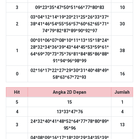
3
09*23*35*47*50*51*66*77*80*83
10
03*04*12*14*19*20*21*25*26*33*37*
2
38*41*46*54*55*56*57*60*62*65*71*
30
74*79*82*87*89*90*92*97
00*01*06*07*08*10*11*13*15*18*24*
28*32*34*36*39*43*44*45*53*59*61*
1
38
64*69*70*73*75*76*81*84*85*86*88*
91*94*96*98*99
02*16*17*22*27*29*30*31*40*48*49*
0
16
58*63*67*72*93
Hit
Angka 2D Depan
Jumlah
5
15
1
4
13*33*47*76
4
24*32*40*41*48*52*64*77*78*80*89*
3
13
95*96
04*08*09*16*17*18*20*29*34*35*39*