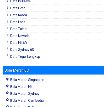
Data Bullseye
Data Pcso
Data Korea
Data Laos
Data Taipei
Data Nevada
Data HK 6D
Data Sydney 6D
Data Togel Lengkap
Bola Merah 6D
Bola Merah Singapore
Bola Merah HK
Bola Merah Sydney
Bola Merah Cambodia