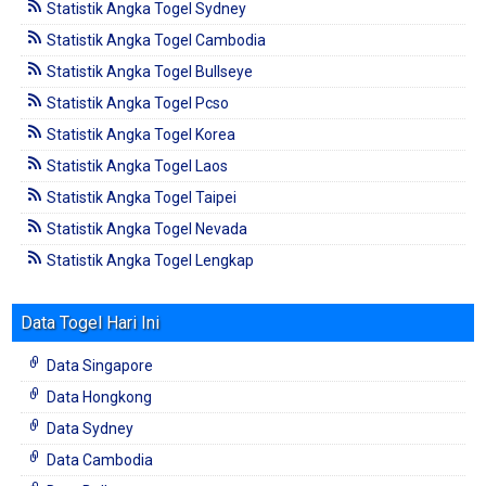
Statistik Angka Togel Sydney
Statistik Angka Togel Cambodia
Statistik Angka Togel Bullseye
Statistik Angka Togel Pcso
Statistik Angka Togel Korea
Statistik Angka Togel Laos
Statistik Angka Togel Taipei
Statistik Angka Togel Nevada
Statistik Angka Togel Lengkap
Data Togel Hari Ini
Data Singapore
Data Hongkong
Data Sydney
Data Cambodia