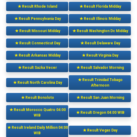
Result Rhode Island
Result Florida Midday
Result Pennsylvania Day
Result Illinois Midday
Result Missouri Midday
Result Washington Dc Midday
Result Connecticut Day
Result Delaware Day
Result Arkansas Midday
Result Virginia Day
Result Sazka Vecer
Result Salvador Morning
Result Trinidad Tobago
Result North Carolina Day
Afternoon
Result Bonoloto
Result San Juan Morning
Result Morocco Quatro 04:00
Result Oregon 04:00 WIB
WIB
Result Ireland Daily Million 04:00
Result Vegas Day
WIB