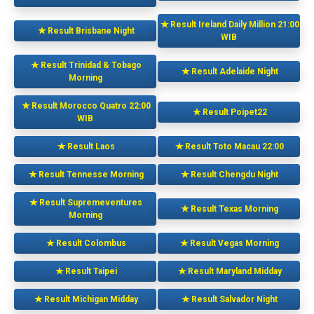
Result Ireland Daily Million 21:00
Result Brisbane Night
WIB
Result Trinidad & Tobago
Result Adelaide Night
Morning
Result Morocco Quatro 22:00
Result Poipet22
WIB
Result Laos
Result Toto Macau 22:00
Result Tennesse Morning
Result Chengdu Night
Result Supremeventures
Result Texas Morning
Morning
Result Colombus
Result Vegas Morning
Result Taipei
Result Maryland Midday
Result Michigan Midday
Result Salvador Night