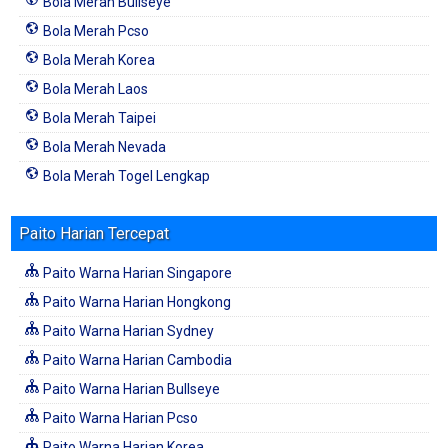
Bola Merah Bullseye
Bola Merah Pcso
Bola Merah Korea
Bola Merah Laos
Bola Merah Taipei
Bola Merah Nevada
Bola Merah Togel Lengkap
Paito Harian Tercepat
Paito Warna Harian Singapore
Paito Warna Harian Hongkong
Paito Warna Harian Sydney
Paito Warna Harian Cambodia
Paito Warna Harian Bullseye
Paito Warna Harian Pcso
Paito Warna Harian Korea