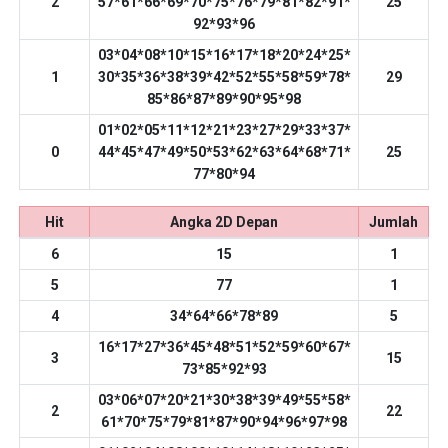
2
57*61*66*69*70*75*76*79*81*82*91*
25
92*93*96
03*04*08*10*15*16*17*18*20*24*25*
1
30*35*36*38*39*42*52*55*58*59*78*
29
85*86*87*89*90*95*98
01*02*05*11*12*21*23*27*29*33*37*
0
44*45*47*49*50*53*62*63*64*68*71*
25
77*80*94
Hit
Angka 2D Depan
Jumlah
6
15
1
5
77
1
4
34*64*66*78*89
5
16*17*27*36*45*48*51*52*59*60*67*
3
15
73*85*92*93
03*06*07*20*21*30*38*39*49*55*58*
2
22
61*70*75*79*81*87*90*94*96*97*98