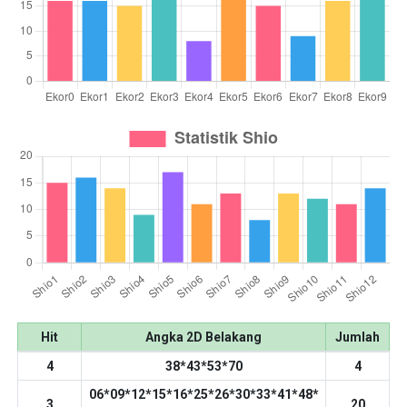
Hit
Angka 2D Belakang
Jumlah
4
38*43*53*70
4
06*09*12*15*16*25*26*30*33*41*48*
3
20