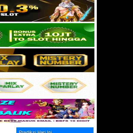
Prediksi Hari Ini