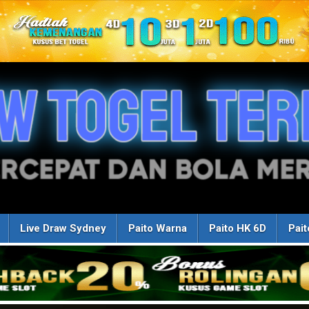
Live Draw Sydney
Paito Warna
Paito HK 6D
Pai