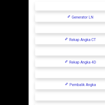
Generator LN
Rekap Angka CT
Rekap Angka 4D
Pembalik Angka