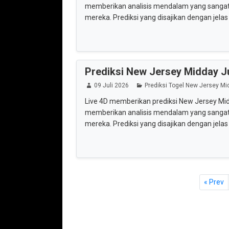
memberikan analisis mendalam yang sanga
mereka. Prediksi yang disajikan dengan jela
Prediksi New Jersey Midday J
09 Juli 2026
Prediksi Togel New Jersey Mi
Live 4D memberikan prediksi New Jersey Midd
memberikan analisis mendalam yang sanga
mereka. Prediksi yang disajikan dengan jela
« Prev