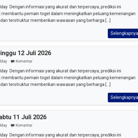
ay Dengan informasi yang akurat dan terpercaya, prediksi ini
t membantu pemain togel dalam meningkatkan peluang kemenangan
s dan terstruktur memberikan wawasan yang berharga [...]
Selengkapny
inggu 12 Juli 2026
dday
Komentar
ay Dengan informasi yang akurat dan terpercaya, prediksi ini
t membantu pemain togel dalam meningkatkan peluang kemenangan
s dan terstruktur memberikan wawasan yang berharga [...]
Selengkapny
btu 11 Juli 2026
dday
Komentar
ay Dengan informasi yang akurat dan terpercaya, prediksi ini