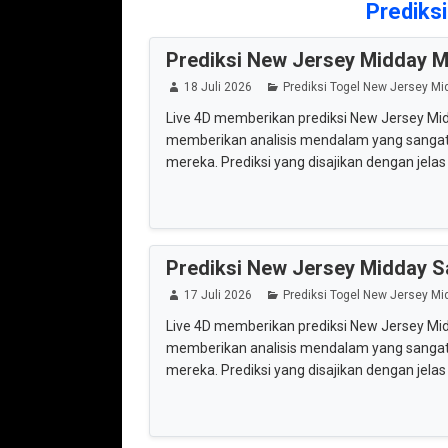
Prediks
Prediksi New Jersey Midday M
18 Juli 2026
Prediksi Togel New Jersey Mi
Live 4D memberikan prediksi New Jersey Midd
memberikan analisis mendalam yang sanga
mereka. Prediksi yang disajikan dengan jela
Prediksi New Jersey Midday Sa
17 Juli 2026
Prediksi Togel New Jersey Mi
Live 4D memberikan prediksi New Jersey Midd
memberikan analisis mendalam yang sanga
mereka. Prediksi yang disajikan dengan jela