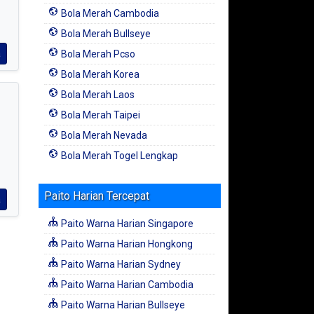
Bola Merah Cambodia
Bola Merah Bullseye
a
Bola Merah Pcso
Bola Merah Korea
Bola Merah Laos
Bola Merah Taipei
Bola Merah Nevada
Bola Merah Togel Lengkap
Paito Harian Tercepat
a
Paito Warna Harian Singapore
Paito Warna Harian Hongkong
Paito Warna Harian Sydney
Paito Warna Harian Cambodia
Paito Warna Harian Bullseye