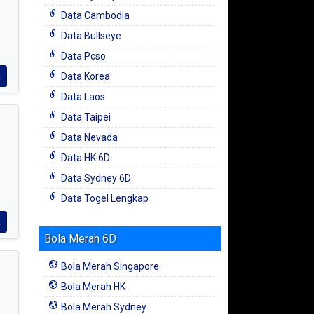
Data Cambodia
Data Bullseye
Data Pcso
a
Data Korea
Data Laos
Data Taipei
Data Nevada
Data HK 6D
Data Sydney 6D
Data Togel Lengkap
a
Bola Merah 6D
Bola Merah Singapore
Bola Merah HK
Bola Merah Sydney