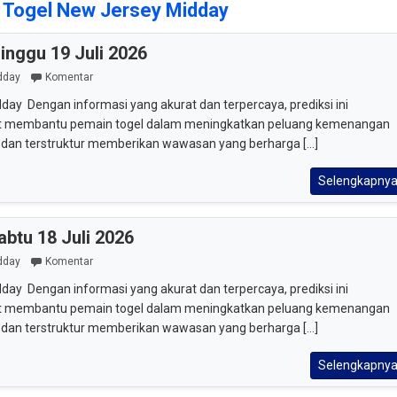
i Togel New Jersey Midday
inggu 19 Juli 2026
dday
Komentar
ay Dengan informasi yang akurat dan terpercaya, prediksi ini
t membantu pemain togel dalam meningkatkan peluang kemenangan
s dan terstruktur memberikan wawasan yang berharga [...]
Selengkapny
btu 18 Juli 2026
dday
Komentar
ay Dengan informasi yang akurat dan terpercaya, prediksi ini
t membantu pemain togel dalam meningkatkan peluang kemenangan
s dan terstruktur memberikan wawasan yang berharga [...]
Selengkapny