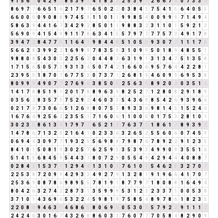
9
1
5
6
2
0
4
2
9
2
8
5
3
9
3
4
1
8
3
2
2
5
3
9
3
2
6
6
7
4
0
7
3
3
6
8
6
9
7
7
6
6
5
1
6
2
1
7
9
7
6
5
0
2
2
0
3
8
4
3
7
5
4
1
5
6
4
0
5
5
6
6
0
0
0
0
9
0
8
8
9
7
4
5
9
1
1
0
1
1
9
9
8
5
4
0
0
9
9
9
7
1
4
9
4
5
8
6
3
9
4
4
1
6
7
3
4
2
9
2
8
5
0
1
1
9
8
8
3
2
3
1
1
0
1
5
9
2
1
3
5
6
9
0
9
4
1
5
4
9
9
1
1
7
8
6
3
4
1
5
5
7
9
7
7
7
7
5
7
3
4
9
1
7
8
3
9
4
7
2
8
4
7
7
5
1
1
6
4
1
9
8
4
4
8
5
1
0
5
5
9
3
0
7
7
1
1
1
7
8
5
6
6
2
8
3
9
9
2
2
1
6
9
9
9
7
8
3
5
8
3
1
0
9
9
5
0
1
8
9
4
8
5
5
1
9
8
8
0
8
5
4
3
0
3
2
2
5
6
2
0
4
4
8
3
6
3
1
9
1
3
1
3
4
7
5
1
3
5
8
1
7
1
5
6
5
0
5
7
3
9
3
1
3
4
5
0
7
4
2
1
6
6
0
6
9
5
7
6
4
4
2
2
8
1
2
3
9
5
5
1
8
7
0
7
6
7
7
5
3
0
7
3
7
1
2
6
8
1
9
4
6
0
9
9
6
9
5
3
8
8
0
9
9
9
4
9
0
7
7
2
7
6
9
6
3
8
5
0
5
2
5
6
3
9
8
9
2
0
2
0
3
5
1
6
1
4
1
7
8
8
5
1
9
1
2
0
1
7
8
8
9
6
3
9
8
2
5
2
7
1
2
8
0
8
2
9
1
8
9
0
3
5
6
2
8
3
5
7
3
7
5
2
9
2
4
6
0
3
3
5
4
3
6
9
8
5
4
2
6
9
3
9
6
6
0
2
1
7
8
7
3
0
6
6
5
1
2
6
8
8
0
7
5
3
8
9
3
3
6
9
8
1
4
5
1
5
2
4
6
1
6
7
6
4
9
2
5
6
2
2
3
5
5
1
7
1
6
0
6
1
1
0
0
0
0
1
7
5
3
2
8
1
0
1
3
0
2
3
5
8
6
1
3
4
1
7
9
7
7
6
5
2
1
3
7
6
3
7
1
1
8
6
1
7
8
9
3
9
3
1
4
7
8
6
7
1
3
2
5
2
1
6
4
1
0
2
3
3
6
3
2
6
5
2
5
5
6
0
6
0
7
4
5
9
0
6
9
4
4
3
0
9
7
7
1
9
3
2
5
5
6
9
8
8
7
9
8
7
6
7
8
9
2
2
9
1
2
3
5
8
4
1
0
1
5
0
8
1
9
3
0
2
5
7
6
2
5
9
5
3
5
3
9
3
4
9
9
0
9
3
5
5
1
6
5
1
4
1
5
6
8
4
5
9
5
4
4
3
7
8
0
7
2
9
0
5
5
4
9
4
2
9
4
4
4
0
8
8
7
0
2
8
4
3
1
5
3
7
1
1
2
9
4
4
1
3
1
0
1
7
6
1
0
1
5
4
6
2
8
3
2
7
0
7
2
2
5
3
8
7
2
0
9
9
4
2
9
3
3
4
9
2
7
9
1
3
2
8
1
9
1
9
6
6
4
1
7
0
7
2
5
3
6
9
0
8
7
8
6
9
8
9
5
5
7
8
1
9
1
8
7
7
9
7
1
8
0
8
8
1
6
4
9
4
8
0
4
2
6
3
2
7
4
2
2
8
7
3
1
3
5
9
9
9
5
3
1
2
3
2
3
3
7
1
0
0
5
3
8
3
7
1
0
1
4
3
6
9
6
5
3
2
2
4
5
9
8
1
9
7
5
8
5
4
8
9
7
8
6
1
8
2
3
5
2
2
0
8
8
9
4
6
3
9
4
6
8
6
5
8
0
6
9
6
0
5
3
0
3
5
7
9
2
2
9
1
1
1
2
2
4
2
4
6
3
0
1
6
7
4
3
2
6
8
8
6
0
3
3
7
6
0
7
7
7
0
5
8
4
8
2
9
0
9