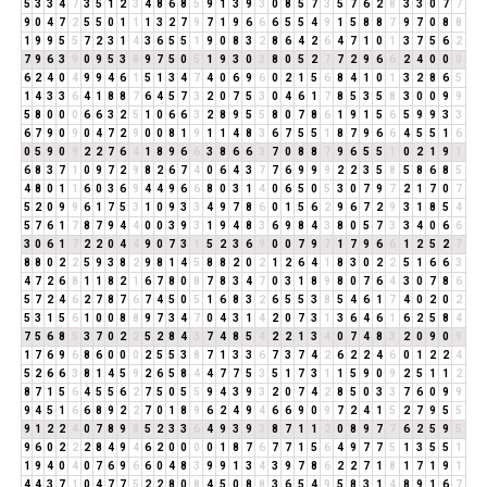
5
3
3
4
7
3
5
1
2
3
4
8
6
8
5
9
1
3
9
3
0
8
5
7
3
5
7
6
2
8
3
3
0
7
7
9
0
4
7
2
5
5
0
1
1
1
3
2
7
9
7
1
9
6
6
6
5
5
4
9
1
5
8
8
7
9
7
0
8
8
1
9
9
5
5
7
2
3
1
4
3
6
5
5
1
9
0
8
3
2
8
6
4
2
6
4
7
1
0
1
3
7
5
6
2
7
9
6
3
9
0
9
5
3
8
9
7
5
0
5
1
9
3
0
3
8
0
5
2
7
7
2
9
6
6
2
4
0
0
0
6
2
4
0
4
9
9
4
6
1
5
1
3
4
7
4
0
6
9
6
0
2
1
5
6
8
4
1
0
1
3
2
8
6
5
1
4
3
3
6
4
1
8
8
7
6
4
5
7
3
2
0
7
5
3
0
4
6
1
7
8
5
3
5
8
3
0
0
9
9
5
8
0
0
0
6
6
3
2
5
1
0
6
6
3
2
8
9
5
5
8
0
7
8
6
1
9
1
5
6
5
9
9
3
3
6
7
9
0
9
0
4
7
2
9
0
0
8
1
9
1
1
4
8
3
6
7
5
5
1
8
7
9
6
6
4
5
5
1
6
0
5
9
0
9
2
2
7
6
4
1
8
9
6
6
3
8
6
6
3
7
0
8
8
7
9
6
5
5
1
0
2
1
9
1
6
8
3
7
1
0
9
7
2
9
8
2
6
7
4
0
6
4
3
7
7
6
9
9
9
2
2
3
5
8
5
8
6
8
5
4
8
0
1
1
6
0
3
6
9
4
4
9
6
6
8
0
3
1
4
0
6
5
0
5
3
0
7
9
7
2
1
7
0
7
5
2
0
9
9
6
1
7
5
3
1
0
9
3
3
4
9
7
8
6
0
1
5
6
2
9
6
7
2
9
3
1
8
5
4
5
7
6
1
7
8
7
9
4
4
0
0
3
9
3
1
9
4
8
3
6
9
8
4
3
8
0
5
7
3
3
4
0
6
6
3
0
6
1
7
2
2
0
4
4
9
0
7
3
1
5
2
3
6
9
0
0
7
9
7
1
7
9
6
6
1
2
5
2
7
8
8
0
2
2
5
9
3
8
2
9
8
1
4
5
8
8
2
0
2
1
2
6
4
1
8
3
0
2
2
5
1
6
6
3
4
7
2
6
8
1
1
8
2
1
6
7
8
0
8
7
8
3
4
7
0
3
1
8
9
8
0
7
6
4
3
0
7
8
6
5
7
2
4
6
2
7
8
7
6
7
4
5
0
5
1
6
8
3
2
6
5
5
3
8
5
4
6
1
7
4
0
2
0
2
5
3
1
5
6
1
0
0
8
8
9
7
3
4
7
0
4
3
1
4
2
0
7
3
1
3
6
4
6
1
6
2
5
8
4
7
5
6
8
5
3
7
0
2
2
5
2
8
4
3
7
4
8
5
4
2
2
1
3
4
0
7
4
8
3
2
0
9
0
9
1
7
6
9
6
8
6
0
0
0
2
5
5
3
8
7
1
3
3
6
7
3
7
4
2
6
2
2
4
6
0
1
2
2
4
5
2
6
6
3
8
1
4
5
9
2
6
5
8
4
4
7
7
5
3
5
1
7
3
1
1
5
9
0
9
2
5
1
1
2
8
7
1
5
6
4
5
5
6
2
7
5
0
5
5
9
4
3
9
3
2
0
7
4
2
8
5
0
3
3
7
6
0
9
9
9
4
5
1
6
6
8
9
2
2
7
0
1
8
9
6
2
4
9
4
6
6
9
0
9
7
2
4
1
5
2
7
9
5
5
9
1
2
2
4
0
7
8
9
8
5
2
3
3
6
4
9
3
9
3
8
7
1
1
2
0
8
9
7
7
6
2
5
9
5
9
6
0
2
2
2
8
4
9
4
6
2
0
0
0
0
1
8
7
6
7
7
1
5
6
4
9
7
7
5
1
3
5
5
1
1
9
4
0
4
0
7
6
9
6
6
0
4
8
3
9
9
1
3
4
3
9
7
8
6
2
2
7
1
8
1
7
1
9
1
4
4
3
7
1
0
4
7
7
5
2
2
8
0
8
4
5
0
8
8
3
6
5
4
9
5
8
3
1
4
8
9
1
6
7