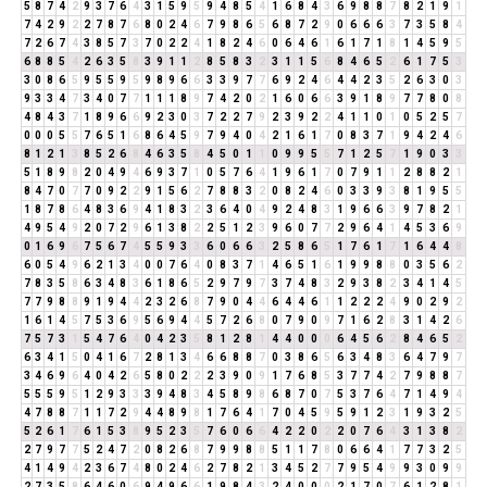
5
8
7
4
2
9
3
7
6
4
3
1
5
9
5
9
4
8
5
4
1
6
8
4
3
6
9
8
8
7
8
2
1
9
1
7
4
2
9
2
2
7
8
7
6
8
0
2
4
6
7
9
8
6
5
6
8
7
2
9
0
6
6
6
3
7
3
5
8
4
7
2
6
7
4
3
8
5
7
3
7
0
2
2
4
1
8
2
4
6
0
6
4
6
1
6
1
7
1
8
1
4
5
9
5
6
8
8
5
4
2
6
3
5
8
3
9
1
1
2
8
5
8
3
2
3
1
1
5
6
8
4
6
5
2
6
1
7
5
3
3
0
8
6
5
9
5
5
9
5
9
8
9
6
6
3
3
9
7
7
6
9
2
4
6
4
4
2
3
5
2
6
3
0
3
9
3
3
4
7
3
4
0
7
7
1
1
1
8
9
7
4
2
0
2
1
6
0
6
6
3
9
1
8
9
7
7
8
0
8
4
8
4
3
7
1
8
9
6
6
9
2
3
0
3
7
2
2
7
9
2
3
9
2
2
4
1
1
0
1
0
5
2
5
7
0
0
0
5
5
7
6
5
1
6
8
6
4
5
9
7
9
4
0
4
2
1
6
1
7
0
8
3
7
1
9
4
2
4
6
8
1
2
1
3
8
5
2
6
8
4
6
3
5
8
4
5
0
1
1
0
9
9
5
5
7
1
2
5
7
1
9
0
3
3
5
1
8
9
8
2
0
4
9
4
6
9
3
7
1
0
5
7
6
4
1
9
6
1
7
0
7
9
1
1
2
8
8
2
1
8
4
7
0
7
7
0
9
2
2
9
1
5
6
2
7
8
8
3
2
0
8
2
4
6
0
3
3
9
3
8
1
9
5
5
1
8
7
8
6
4
8
3
6
9
4
1
8
3
2
3
6
4
0
4
9
2
4
8
3
1
9
6
6
3
9
7
8
2
1
4
9
5
4
9
2
0
7
2
9
6
1
3
8
2
2
5
1
2
3
9
6
0
7
7
2
9
6
4
1
4
5
3
6
9
0
1
6
9
6
7
5
6
7
4
5
5
9
3
3
6
0
6
6
3
2
5
8
6
5
1
7
6
1
7
1
6
4
4
8
6
0
5
4
9
6
2
1
3
4
0
0
7
6
4
0
8
3
7
1
4
6
5
1
6
1
9
9
8
8
0
3
5
6
2
7
8
3
5
8
6
3
4
8
3
6
1
8
6
5
2
9
7
9
7
3
7
4
8
3
2
9
3
8
2
3
4
1
4
5
7
7
9
8
8
9
1
9
4
4
2
3
2
6
8
7
9
0
4
4
6
4
4
6
1
1
2
2
2
4
9
0
2
9
2
1
6
1
4
5
7
5
3
6
9
5
6
9
4
4
5
7
2
6
8
0
7
9
0
9
7
1
6
2
8
3
1
4
2
6
7
5
7
3
1
5
4
7
6
4
0
4
2
3
5
8
1
2
8
1
4
4
0
0
0
6
4
5
6
2
8
4
6
5
2
6
3
4
1
5
0
4
1
6
7
2
8
1
3
4
6
6
8
8
7
0
3
8
6
5
6
3
4
8
3
6
4
7
9
7
3
4
6
9
6
4
0
4
2
6
5
8
0
2
2
2
3
9
0
9
1
7
6
8
5
3
7
7
4
2
7
9
8
8
7
5
5
5
9
5
1
2
9
3
3
3
9
4
8
3
4
5
8
9
8
6
8
7
0
7
5
3
7
6
4
7
1
4
9
4
4
7
8
8
7
1
1
7
2
9
4
4
8
9
8
1
7
6
4
1
7
0
4
5
9
5
9
1
2
3
1
9
3
2
5
5
2
6
1
7
6
1
5
3
8
9
5
2
3
5
7
6
0
6
6
4
2
2
0
2
2
0
7
6
4
3
1
3
8
2
2
7
9
7
7
5
2
4
7
2
0
8
2
6
8
7
9
9
8
8
5
1
1
7
8
0
6
6
4
1
7
7
3
2
5
4
1
4
9
4
2
3
6
7
4
8
0
2
4
6
2
7
8
2
1
3
4
5
2
7
7
9
5
4
9
9
3
0
9
9
2
7
3
5
8
6
4
6
0
6
9
4
9
6
6
1
9
8
4
3
2
4
0
0
0
2
1
7
0
7
6
1
2
8
1