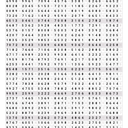
6
9
9
0
9
9
9
6
1
7
7
0
9
4
4
4
5
7
6
4
3
3
8
1
9
0
2
6
0
6
6
6
5
2
7
8
0
2
8
1
2
3
4
5
9
5
1
5
3
8
7
2
1
3
4
1
1
8
5
4
2
2
6
7
4
9
3
2
3
5
0
0
8
9
8
6
4
2
3
5
5
6
4
4
8
6
3
3
1
4
8
0
1
9
1
6
0
8
0
8
5
8
3
3
6
7
3
2
0
2
7
1
6
2
8
1
4
9
2
2
9
5
9
0
9
2
0
7
9
7
0
6
5
1
6
8
4
3
3
6
6
5
1
3
4
0
4
6
1
7
0
7
4
4
8
7
0
0
8
8
3
1
0
4
4
2
7
8
2
1
1
8
7
4
2
0
6
8
7
6
5
3
6
2
8
3
9
2
8
1
4
8
3
5
8
1
7
7
3
1
7
2
9
1
1
0
3
6
2
8
5
3
7
6
4
0
1
5
7
3
8
0
0
8
8
5
0
0
3
3
9
2
4
9
4
3
3
9
2
2
3
6
8
4
3
4
2
0
7
7
3
4
6
4
1
3
2
0
9
9
7
3
0
2
2
6
2
6
3
9
9
1
4
8
3
3
2
0
5
5
1
8
3
5
8
3
5
2
9
2
9
8
5
3
8
6
5
3
2
5
9
8
0
1
1
8
9
4
9
4
8
5
9
7
7
7
0
7
2
9
8
1
4
3
7
1
3
0
9
9
6
4
8
5
4
9
3
6
7
4
0
6
4
4
8
4
2
5
8
4
7
1
8
2
1
7
6
6
0
6
7
1
0
6
6
8
3
0
8
8
5
1
6
2
8
2
8
8
5
4
3
8
0
2
2
6
7
1
7
8
6
9
8
9
8
2
3
9
3
3
9
9
3
8
2
6
4
1
6
7
3
2
3
2
5
6
1
6
9
6
1
9
5
9
5
8
1
7
6
4
8
7
9
3
3
7
6
9
1
1
6
2
1
7
8
5
0
8
7
6
0
0
8
3
2
6
2
5
3
8
0
4
4
1
5
7
5
9
2
2
9
7
5
1
6
1
3
5
6
2
5
9
2
3
5
5
4
7
7
5
8
5
4
8
3
1
5
7
1
8
3
5
1
6
7
1
3
5
0
5
0
2
2
9
2
2
7
7
5
3
5
6
1
0
1
3
2
8
2
1
1
9
3
5
8
2
0
2
8
1
0
1
6
6
3
3
5
6
8
5
6
4
1
3
4
9
8
1
1
2
3
1
2
7
9
2
0
3
9
3
9
0
9
8
8
2
0
4
1
5
5
1
2
4
6
9
0
8
7
6
0
7
4
6
1
5
7
7
4
2
7
8
3
8
2
0
6
2
8
1
9
5
7
9
7
7
0
3
2
5
4
4
1
3
4
2
0
1
4
5
9
9
2
7
9
4
7
5
5
1
5
3
4
8
3
7
8
8
2
1
4
8
9
0
9
8
8
5
2
7
7
0
7
6
4
9
9
5
9
5
2
5
9
9
9
3
2
2
2
4
4
6
6
9
6
2
7
0
6
6
8
5
3
3
6
8
6
7
3
1
2
7
3
7
1
1
4
6
5
2
1
3
6
9
6
8
4
4
2
6
3
9
5
7
3
5
7
6
1
7
5
2
1
8
9
9
9
5
6
2
6
7
4
9
4
3
8
9
1
1
2
8
7
1
8
7
1
5
3
8
2
8
8
1
9
8
6
4
4
8
9
6
8
0
8
3
8
9
2
2
2
9
5
1
6
0
4
3
5
8
3
9
1
7
8
9
8
0
2
2
7
0
6
5
2
5
2
3
2
5
8
8
7
0
7
0
2
3
9
3
2
9
6
9
6
3
8
3
9
3
2
7
1
9
1
5
6
8
8
7
1
3
7
0
7
0
3
9
1
1
5
2
6
2
8
0
7
2
9
2
4
8
6
4
1
2
3
2
7
9
1
5
2
8
1
8
7
6
7
4
6
0
5
1
6
1
0
6
6
3
0
0
9
8
8
2
6
2
3
5
2
7
5
0
5
0
8
2
1
3
9
3
3
3
6
0
9
9
6
6
5
1
3
4
7
7
5
1
1
2
1
4
0
3
3
4
3
0
7
7
2
1
5
1
6