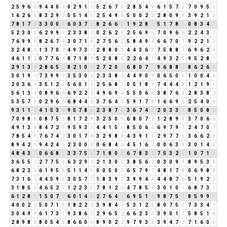
2
5
9
6
6
9
4
4
0
4
0
2
9
1
1
5
2
6
7
4
2
8
5
4
9
6
1
5
7
3
7
0
9
5
5
1
6
2
6
8
8
3
2
9
2
5
5
1
4
5
2
5
4
9
4
5
0
0
2
2
2
8
0
9
9
3
9
2
1
3
7
8
1
7
8
3
3
0
0
0
6
0
3
7
1
8
2
6
6
3
1
9
2
8
1
5
1
7
8
6
0
8
3
4
7
5
2
3
0
3
6
2
9
9
9
2
3
3
8
2
0
2
6
2
8
2
5
6
9
6
7
0
9
6
6
2
2
4
3
7
7
6
9
9
9
8
2
6
7
4
3
0
7
1
8
2
7
5
6
2
5
8
4
9
4
6
6
7
0
7
9
2
2
1
3
3
2
4
8
3
1
3
7
0
7
4
9
7
3
1
2
8
8
0
8
4
4
3
6
9
7
5
8
8
7
6
9
6
2
8
4
6
1
1
2
0
7
7
6
4
8
7
1
8
9
5
2
0
8
8
2
2
6
4
1
4
9
3
2
5
9
5
2
8
1
2
9
1
3
4
2
8
6
5
2
8
2
1
0
1
2
7
2
0
2
6
8
0
7
7
9
6
8
8
7
8
6
2
6
8
3
0
1
9
1
7
3
9
9
9
3
5
3
0
3
2
3
3
8
2
4
4
9
0
9
0
6
5
0
5
1
0
0
4
4
2
0
3
6
9
3
5
1
2
3
5
6
0
1
1
2
5
6
8
5
0
5
1
8
9
7
4
4
4
8
1
2
1
9
1
5
6
1
3
4
0
8
9
6
6
6
9
2
2
4
4
9
6
9
6
5
5
0
6
6
3
8
7
6
4
2
8
3
8
2
5
3
5
7
3
0
2
9
6
6
6
8
4
4
8
3
7
6
4
1
5
9
1
7
8
1
6
6
9
6
2
5
4
0
4
9
3
1
1
2
4
1
5
3
8
9
5
7
8
6
2
3
8
7
6
3
6
7
4
2
2
0
3
3
6
8
5
0
8
8
7
0
9
8
8
0
8
7
5
3
8
1
7
2
9
3
2
5
0
5
6
8
0
7
7
1
2
8
9
8
3
7
0
6
6
4
9
1
3
4
8
4
7
2
9
9
5
9
3
3
4
4
1
5
6
8
5
0
6
6
6
9
7
9
7
2
4
7
0
7
7
8
5
4
9
7
6
7
4
2
3
0
1
7
8
3
2
9
8
8
4
3
9
1
1
2
9
7
7
5
3
6
6
2
8
8
9
4
2
6
9
4
2
4
6
2
3
0
0
0
0
6
8
4
3
4
5
1
6
7
0
0
6
3
9
3
0
1
4
5
4
8
4
3
7
0
6
6
8
5
3
3
7
5
3
7
1
8
0
8
6
7
8
3
2
7
5
3
2
5
1
0
7
1
8
3
6
5
5
1
2
7
7
5
3
6
3
2
9
2
2
1
3
0
3
3
8
5
6
2
0
3
0
9
9
8
9
5
3
8
6
8
2
3
5
6
1
9
5
5
5
1
1
4
5
0
0
5
0
5
6
5
7
9
7
4
8
1
7
8
0
6
9
8
8
7
3
1
6
7
4
4
5
9
5
3
0
5
7
3
1
8
3
9
3
3
9
9
4
4
4
4
8
7
6
5
1
9
2
2
3
1
8
5
4
4
6
5
2
7
1
2
2
3
5
7
8
1
2
3
4
7
8
5
4
3
0
1
0
1
6
8
7
3
1
6
1
2
8
1
1
5
0
7
7
6
0
1
4
5
2
7
6
4
1
6
9
5
1
6
9
8
7
5
3
8
5
9
9
9
4
0
0
2
2
5
0
7
1
8
1
8
2
2
4
3
9
8
4
3
5
3
1
2
3
8
0
7
5
3
7
3
3
4
7
3
0
4
9
4
6
1
7
3
1
9
3
8
6
5
2
9
6
5
2
6
6
2
3
5
3
9
0
1
1
5
8
5
1
6
2
8
9
8
8
8
0
5
4
9
8
6
6
0
6
8
9
0
2
2
9
7
9
3
3
3
9
4
7
2
7
1
6
0
6