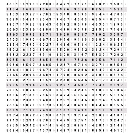
4
6
5
1
6
0
2
9
3
3
2
2
0
8
8
0
4
2
2
4
7
1
2
1
3
6
9
0
2
2
2
6
8
3
2
9
1
5
4
9
9
6
8
8
7
1
0
6
6
3
5
9
2
6
8
9
3
2
8
1
8
2
5
5
1
1
6
2
0
2
5
1
3
3
6
8
3
2
7
9
7
7
0
2
2
5
3
4
8
3
8
0
9
5
5
9
5
4
4
8
4
7
0
0
0
3
6
8
9
8
0
4
2
1
3
2
0
4
3
7
9
4
6
7
4
4
0
0
5
5
6
3
5
4
9
8
7
1
3
4
9
8
3
7
1
1
9
2
5
7
5
8
4
3
7
0
5
9
2
2
8
0
7
9
7
4
6
3
0
3
1
8
9
0
9
2
0
6
3
9
5
3
1
6
7
6
9
0
0
0
3
4
9
0
9
9
0
7
8
6
2
9
5
3
8
7
1
6
9
6
8
9
6
3
9
5
8
9
3
3
8
3
7
1
8
3
0
2
8
1
8
5
1
7
8
7
8
0
2
2
3
0
5
7
3
2
4
0
3
3
1
9
9
0
9
6
6
7
4
2
2
9
7
6
4
9
1
1
0
1
3
6
8
2
1
3
9
4
4
8
2
1
3
4
7
7
4
9
0
9
6
0
2
7
9
9
4
1
6
7
0
5
1
4
5
1
2
2
4
6
8
6
2
5
7
4
5
0
2
2
6
1
4
2
6
8
9
6
0
6
7
5
2
0
2
9
3
4
2
6
3
1
2
4
6
7
2
9
1
1
5
9
8
2
1
2
2
3
7
1
6
9
1
0
1
1
3
2
8
1
3
1
6
7
4
5
3
3
0
3
7
2
0
2
2
8
0
3
5
8
6
1
7
0
7
8
6
5
4
9
6
0
3
1
4
7
3
3
6
9
8
0
5
6
2
7
1
1
2
3
5
0
8
6
5
8
5
0
7
7
3
6
8
5
4
1
2
8
7
6
6
7
1
4
5
3
2
7
1
8
0
3
5
8
4
7
8
6
4
1
1
8
7
0
7
9
6
7
4
2
5
7
2
4
6
0
2
8
6
5
8
6
4
0
4
6
4
3
2
5
7
4
6
5
2
2
0
9
6
6
3
6
8
9
8
1
7
9
0
9
8
6
0
2
2
3
1
0
5
5
8
3
7
4
2
9
8
0
0
0
2
7
6
4
1
1
5
5
9
5
3
2
3
0
3
5
6
3
6
9
5
2
1
7
8
4
1
3
1
4
0
9
9
5
5
1
9
9
4
4
2
3
5
2
7
9
2
0
7
7
3
6
8
7
6
7
9
3
8
2
2
3
9
7
7
7
0
9
5
5
0
8
7
4
2
6
2
5
0
5
0
5
6
9
6
3
2
4
5
9
9
1
0
0
0
5
3
8
4
3
1
8
9
6
6
2
1
3
8
2
7
8
6
2
8
3
4
2
4
6
6
0
5
4
9
3
8
9
2
2
5
3
7
6
4
1
6
8
0
8
2
3
3
8
2
9
4
0
8
8
1
2
5
2
7
3
9
4
6
1
0
3
2
4
6
7
6
0
8
8
2
6
0
6
6
0
8
7
9
7
5
8
7
8
6
1
0
6
4
1
8
4
9
0
9
8
4
4
4
8
0
0
5
6
2
8
6
8
9
8
7
1
9
9
9
7
4
3
8
2
6
1
0
7
7
2
4
9
9
9
0
3
1
9
1
9
5
3
0
3
8
3
7
4
2
0
8
2
2
4
7
3
9
8
8
0
1
3
7
1
3
7
1
4
5
2
3
0
8
8
4
1
0
1
1
9
9
1
3
4
5
2
3
1
4
8
7
0
2
2
9
4
7
9
7
2
7
5
1
6
5
1
7
3
1
3
2
4
7
2
6
7
5
5
1
6
3
4
2
6
8
4
1
4
5
5
4
0
2
2
0
9
5
1
6
4
2
8
1
9
2
1
4
8
3
5
0
8
4
3
0
4
2
7
9
4
0
7
8
6
1
4
8
7
6
8
8
2
1
3
8
8
5
9
5
4
6
1
3
4