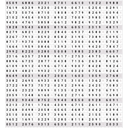
0
5
0
9
9
6
8
8
6
5
2
3
2
1
3
8
7
0
1
1
6
6
1
0
1
1
0
2
2
4
0
9
8
8
7
7
6
1
9
1
6
3
3
9
3
9
2
3
0
3
2
5
9
0
9
0
4
7
1
8
5
2
5
4
9
0
2
9
1
1
1
6
7
3
1
5
0
7
6
4
8
7
1
0
1
1
8
0
8
8
6
7
7
9
7
8
2
6
9
6
0
0
9
4
4
2
1
0
2
2
9
4
5
4
9
0
9
5
3
8
8
9
0
2
2
7
0
0
9
9
3
9
8
5
4
8
3
8
1
9
9
4
3
6
9
4
7
6
1
7
5
8
5
8
4
6
6
1
2
3
9
8
2
4
6
9
1
2
2
4
9
3
2
9
2
1
8
2
8
1
9
5
4
3
7
6
8
0
5
5
8
1
9
6
6
6
0
5
1
6
3
3
1
9
1
4
8
1
1
2
8
2
7
9
7
6
8
2
1
3
8
2
2
9
2
2
8
4
0
4
6
9
3
7
1
4
5
8
0
8
2
1
1
9
1
3
2
6
7
4
7
9
1
3
4
0
5
9
2
2
8
5
8
2
1
3
1
9
5
5
7
3
8
9
8
5
0
9
5
5
8
7
1
7
8
9
3
7
0
7
0
0
8
8
7
3
1
1
9
1
3
3
0
0
0
0
6
9
8
8
5
7
0
2
2
1
6
6
4
1
1
9
5
9
5
0
8
4
6
1
1
3
9
3
3
1
9
9
1
1
9
4
2
0
2
7
8
4
7
2
2
9
9
2
2
8
2
2
0
2
0
2
8
0
8
5
0
0
8
8
1
8
8
5
4
2
3
8
3
2
6
6
0
7
7
2
3
1
6
7
6
3
5
7
3
2
9
8
8
7
9
4
1
7
8
2
7
5
3
8
4
9
7
5
3
7
6
6
9
6
8
8
9
6
6
6
7
2
5
7
2
8
7
7
5
0
4
3
8
2
7
1
3
6
9
2
6
3
4
7
8
1
2
6
8
6
1
0
9
9
0
9
1
2
3
4
1
9
6
6
6
7
1
4
5
9
0
0
7
7
8
4
2
8
1
9
8
2
4
6
8
3
4
9
4
4
8
2
1
3
9
9
3
2
5
1
7
3
5
8
0
3
2
0
2
0
7
5
6
2
9
2
6
4
1
8
6
4
9
4
4
0
3
1
4
9
4
4
7
2
2
0
0
4
4
1
6
0
3
3
1
0
5
9
5
2
7
6
8
5
3
0
8
2
1
2
6
9
5
5
6
9
3
3
6
8
5
7
5
3
3
1
0
0
0
1
3
6
2
8
7
6
9
6
6
2
7
2
2
4
9
8
7
3
1
7
5
7
2
9
0
2
9
2
2
2
9
9
6
6
2
4
2
5
7
7
0
8
3
2
3
0
4
0
4
2
3
2
3
5
9
8
9
9
9
0
1
3
5
8
0
2
9
5
5
3
8
7
0
7
6
7
9
1
1
2
0
5
9
5
1
3
4
8
3
6
1
6
0
6
7
6
0
2
2
2
7
1
6
7
9
9
9
3
3
7
6
9
8
8
3
2
0
2
2
9
3
4
0
4
8
7
5
2
7
9
9
4
0
4
8
5
5
0
5
0
9
2
8
1
6
0
9
1
1
0
2
1
3
4
2
7
0
1
1
1
7
6
0
6
4
3
0
9
9
6
7
1
5
6
2
6
1
1
2
3
4
7
1
8
3
2
6
8
5
0
4
9
8
8
2
0
5
8
4
6
5
6
5
2
4
6
8
7
6
3
4
4
2
6
0
3
9
4
4
3
5
1
0
1
0
0
6
1
7
7
2
9
7
7
3
9
6
9
6
6
1
4
6
1
2
1
5
5
1
9
1
8
9
8
9
6
5
2
7
1
6
9
1
1
0
2
2
9
2
5
2
8
5
4
8
1
1
8
9
2
0
9
1
1
4
8
6
0
6
0
5
1
2
3
2
0
7
6
4
9
3
1
3
4
6
5
3
0
3
2
1
1
6
7
2
5
9
0
9
2
0
3
3
6