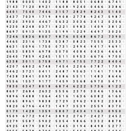
1
9
8
8
7
0
0
0
5
5
1
4
0
2
2
1
1
8
8
7
8
0
5
1
6
0
6
8
0
8
6
7
4
1
5
2
1
4
3
7
7
1
2
0
2
8
9
2
1
3
0
6
0
8
8
9
2
4
0
4
0
4
6
6
3
3
3
8
6
5
6
4
0
1
1
7
5
4
0
4
7
4
4
6
1
3
1
5
7
3
2
8
2
9
2
8
2
4
3
7
5
1
4
0
4
3
4
3
7
1
7
0
3
9
3
1
7
1
9
1
8
9
0
8
8
2
7
7
8
6
9
2
4
7
2
5
9
8
7
6
8
0
2
0
2
3
9
0
0
0
4
4
6
7
4
5
6
3
2
5
3
0
3
6
9
3
4
1
2
3
0
2
0
6
6
9
2
3
0
3
8
2
4
8
3
0
3
7
1
8
8
2
2
1
3
0
9
8
3
2
1
4
0
9
9
3
8
1
2
3
8
6
9
7
7
5
9
1
3
4
9
1
3
5
8
5
1
9
9
9
1
2
2
9
2
4
4
9
7
7
3
0
2
0
2
7
2
4
6
1
5
8
3
6
9
8
0
0
7
7
9
8
7
6
4
0
5
4
8
3
8
6
7
2
9
7
3
9
0
9
4
4
6
5
2
2
3
1
6
7
1
7
3
8
2
5
3
8
7
6
0
8
2
3
5
7
5
5
5
1
2
5
3
3
6
8
6
3
1
4
5
0
9
6
6
1
7
5
0
5
0
7
3
1
4
2
9
9
4
4
9
4
1
7
8
9
6
9
1
1
6
6
5
3
8
5
8
5
9
5
6
9
7
8
6
5
0
7
0
7
4
0
8
4
3
0
4
3
6
9
4
6
6
4
1
2
6
4
0
4
7
8
5
9
5
4
2
4
5
9
1
5
1
1
2
0
9
5
3
8
6
6
7
6
4
9
7
0
0
0
6
3
3
8
2
3
0
1
1
2
5
7
5
8
4
4
9
7
1
8
4
7
5
5
1
7
7
2
2
4
8
4
0
4
4
4
2
0
7
7
6
8
0
2
2
6
7
4
8
3
7
4
5
4
9
2
2
0
6
6
0
7
8
7
6
1
7
0
9
9
3
4
6
2
8
3
7
2
1
3
0
4
1
1
2
2
4
8
7
6
9
5
6
3
9
1
1
4
1
5
7
1
9
8
8
7
4
3
8
2
3
8
4
1
5
0
0
9
3
3
8
0
8
6
5
5
5
1
1
2
1
4
8
3
2
8
6
4
6
1
9
5
5
6
2
1
5
5
7
3
9
1
7
7
5
7
4
5
9
5
3
5
6
8
5
6
9
7
0
7
5
4
7
1
8
7
8
3
0
3
0
3
4
7
2
8
0
1
8
9
6
8
7
4
2
6
2
2
2
4
5
7
3
6
9
8
1
2
2
4
8
6
0
7
7
2
6
8
4
3
2
6
3
2
5
5
5
5
6
2
2
3
7
0
7
3
0
4
6
1
1
3
6
6
3
9
8
9
6
6
9
4
8
8
7
1
0
6
4
1
4
5
1
6
7
1
6
3
6
9
6
0
8
2
1
6
1
6
0
6
5
0
6
5
2
8
9
6
1
7
9
8
3
8
2
2
7
2
9
2
2
9
6
2
8
9
0
9
2
2
2
3
8
0
8
9
8
2
0
2
6
7
9
6
6
4
4
7
3
1
1
4
9
7
7
3
5
3
9
3
2
5
5
9
5
8
3
7
0
7
0
1
7
9
7
1
4
2
8
1
1
3
5
9
5
5
8
0
7
7
2
4
3
4
7
1
1
6
3
9
0
9
5
0
5
9
5
0
9
9
6
7
7
2
9
9
4
7
4
2
3
8
9
2
2
2
7
6
7
4
2
4
2
7
9
2
4
5
2
7
2
2
7
9
7
5
5
8
7
6
5
9
0
2
2
5
0
5
4
9
9
8
6
6
3
3
3
3
2
5
8
8
7
8
6
6
9
2
5
7
4
9
7
9
7
3
8
7
4
2
1
4
4
5
9
3
1
9
4
4
8
4
9
8
8
5
2
7
7
5