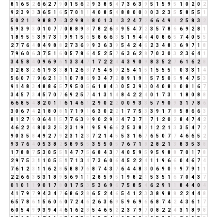
8
1
6
5
2
6
6
2
7
9
0
1
5
6
2
9
3
8
5
4
7
3
6
3
9
5
1
5
9
5
1
0
2
0
2
9
2
3
9
3
3
6
5
1
6
5
7
0
1
1
4
0
8
5
4
8
8
0
0
0
0
3
2
3
5
5
8
5
5
1
5
0
2
1
3
9
8
8
7
6
3
2
9
8
8
8
0
1
3
4
3
2
4
7
2
6
6
4
9
4
2
5
8
3
2
5
9
3
9
3
0
1
0
7
7
0
8
8
9
8
7
8
2
6
8
9
5
4
7
2
3
5
7
8
6
6
9
2
8
1
1
8
9
5
5
3
9
7
3
1
9
9
1
5
6
5
8
6
6
3
5
1
9
4
4
4
0
8
6
5
7
4
0
5
5
2
7
7
6
4
8
4
9
8
8
2
7
3
6
9
9
3
6
3
9
5
4
2
4
6
2
3
4
8
3
6
9
7
1
8
7
9
6
0
6
3
7
5
1
6
0
5
7
8
6
4
5
2
5
7
6
3
6
2
8
7
0
3
0
3
2
3
6
4
1
3
4
5
8
4
0
9
6
9
6
1
3
3
4
7
1
7
2
2
4
4
3
9
0
9
8
3
5
2
7
6
1
6
2
8
3
2
8
3
2
6
1
9
3
3
8
1
2
6
8
7
5
4
5
9
2
5
4
1
5
1
5
5
5
1
0
3
3
1
4
5
6
0
7
7
9
6
2
1
3
1
0
7
8
6
9
3
4
7
2
8
9
1
9
1
5
7
5
0
5
9
4
7
5
3
9
1
4
8
3
4
8
8
6
5
7
9
5
0
5
6
1
8
4
3
0
5
3
9
3
0
4
0
8
8
0
8
1
6
7
3
4
5
7
3
4
5
7
0
7
6
9
2
5
7
4
1
3
1
4
8
4
2
2
4
0
1
7
3
1
1
8
0
8
8
6
6
8
5
4
8
2
0
1
1
6
1
4
6
1
2
9
0
2
2
0
0
9
3
3
5
7
9
0
9
3
1
7
8
6
3
0
6
7
4
2
1
8
0
8
1
7
1
9
1
6
3
0
2
2
1
7
7
5
3
3
9
1
7
8
5
8
6
6
3
8
1
2
7
9
0
6
4
1
5
7
7
6
3
9
9
0
2
9
2
4
7
3
7
1
7
1
2
0
2
8
4
7
4
2
4
6
2
2
4
8
0
3
2
5
2
3
1
9
1
9
5
9
6
6
2
5
3
8
2
1
2
2
1
3
3
5
4
7
2
9
0
3
5
8
4
9
2
7
9
2
3
1
2
3
7
2
1
4
5
5
3
1
6
7
6
5
0
7
7
4
6
6
5
2
9
3
7
6
4
0
5
3
8
2
5
8
9
5
5
3
5
5
0
5
7
6
7
1
8
2
8
2
1
3
8
3
5
3
8
1
7
8
8
7
5
3
0
5
5
1
4
7
7
5
6
8
4
3
7
4
0
5
9
5
9
5
9
8
8
7
0
1
7
8
2
9
7
5
3
1
1
0
5
5
1
7
1
3
4
7
3
6
0
6
4
5
2
2
4
1
1
9
6
6
0
4
6
7
4
7
6
1
2
3
1
1
6
2
8
5
8
8
7
6
8
7
4
3
7
6
4
4
8
3
0
6
9
0
9
9
7
9
1
1
2
2
6
6
3
5
3
1
8
9
5
6
9
1
1
2
8
5
9
5
1
9
8
2
1
5
3
5
1
6
7
0
4
3
7
0
1
0
1
1
9
0
1
7
8
0
1
7
5
3
5
3
6
9
6
7
5
8
5
4
6
2
9
1
1
8
4
4
0
4
4
1
7
9
7
9
4
3
4
7
6
8
6
2
8
6
5
2
4
6
5
4
1
2
3
3
8
9
8
8
2
2
4
4
8
6
5
7
8
6
1
5
6
0
6
0
7
2
4
6
2
6
3
6
9
5
9
6
9
6
6
8
7
4
2
4
3
6
1
7
6
0
5
4
9
9
3
9
4
4
6
1
6
2
8
5
4
6
5
2
2
3
7
9
7
0
8
2
2
4
3
1
8
9
8