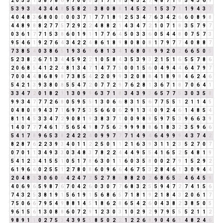
2
0
5
5
1
5
8
7
8
6
9
7
0
0
0
5
1
7
1
8
5
4
5
2
7
4
8
7
1
8
5
4
3
6
9
5
3
9
3
3
4
3
4
4
8
5
5
8
2
1
3
8
0
8
8
1
4
5
2
7
1
5
3
7
1
1
9
4
3
7
4
0
4
8
3
6
8
0
0
0
0
0
3
7
1
7
7
1
8
9
2
5
3
4
7
6
3
4
2
6
6
0
8
9
8
4
4
8
9
8
8
2
7
7
5
7
2
9
2
2
4
8
8
2
1
4
3
4
7
2
1
0
7
1
8
3
5
7
9
7
0
3
6
1
7
7
1
5
3
8
6
0
1
9
1
1
7
7
6
4
5
0
3
3
6
0
5
4
4
8
0
7
5
7
3
9
5
4
6
1
9
2
7
6
4
3
4
2
2
4
8
6
1
8
9
8
0
8
0
8
1
7
9
7
7
4
0
8
8
7
7
3
8
5
4
0
3
8
6
5
1
9
3
6
9
6
8
1
3
4
1
6
8
0
8
9
9
2
0
2
6
6
5
0
5
5
2
3
8
2
6
7
1
3
4
4
5
9
2
2
1
0
5
8
4
3
5
3
9
3
2
1
5
1
6
5
5
7
8
6
2
0
6
8
5
4
1
2
2
4
8
1
3
4
7
1
4
7
7
5
0
0
1
5
6
0
4
9
4
4
6
4
7
9
7
7
0
0
4
4
8
6
8
9
8
7
3
8
5
4
2
2
0
9
9
3
2
0
8
8
4
1
8
9
8
4
6
2
4
6
5
4
2
1
3
9
3
8
0
8
5
5
4
7
2
0
7
7
2
9
7
6
2
8
1
3
6
7
1
8
7
0
6
4
1
3
3
4
7
2
0
1
8
2
1
1
3
0
9
9
6
3
7
1
8
3
4
3
9
3
6
5
7
7
5
3
0
3
5
8
9
9
3
4
7
7
7
2
6
8
0
5
9
5
5
1
3
0
6
6
8
3
1
5
6
7
7
5
5
1
2
1
1
4
5
0
4
8
0
8
9
4
3
7
1
6
9
7
5
3
5
6
6
0
6
2
9
1
3
4
0
9
2
4
6
1
4
8
5
4
8
1
1
4
5
3
3
4
7
2
9
0
8
1
9
3
8
3
7
1
0
0
9
8
8
5
9
7
5
3
9
6
6
3
9
1
4
0
7
7
7
4
6
1
7
5
6
5
4
9
8
7
5
6
2
9
9
9
8
8
6
1
8
3
2
3
5
9
6
6
5
4
1
7
8
9
6
5
3
8
2
4
2
2
4
0
9
9
7
7
7
1
4
9
4
6
4
9
9
9
4
3
7
4
2
8
2
8
7
6
2
2
3
9
3
4
0
1
1
2
2
5
0
1
1
2
1
6
3
9
3
1
1
2
3
5
2
7
0
7
0
7
0
1
1
3
4
9
3
3
0
3
4
8
3
7
8
2
2
4
4
4
9
5
5
4
1
6
5
2
5
4
8
1
9
5
4
1
2
3
4
1
5
5
1
0
5
1
7
8
6
3
0
1
1
6
0
3
5
8
0
0
2
7
9
1
5
2
9
2
6
1
9
6
6
0
2
5
5
1
2
7
8
0
8
6
0
9
6
6
4
6
7
5
3
2
8
4
6
1
3
0
9
4
4
2
0
4
8
3
3
0
6
0
6
4
2
4
7
2
5
2
7
8
6
8
8
2
0
2
6
8
6
5
2
4
6
4
5
9
4
0
6
9
6
5
9
8
7
6
7
0
4
2
6
0
3
0
7
7
6
8
3
2
5
5
9
4
7
2
7
4
1
5
6
7
4
3
2
5
3
8
1
9
1
5
6
1
9
1
5
6
8
6
5
7
1
8
1
9
2
1
8
4
3
2
0
6
1
7
7
5
0
6
6
7
9
5
4
9
8
8
1
4
5
1
8
6
2
8
6
5
4
2
6
0
4
3
8
2
3
8
5
0
5
9
6
1
5
6
1
3
0
8
8
6
0
7
2
9
1
2
3
0
3
1
0
2
9
2
9
7
9
5
5
5
2
1
1
2
9
8
9
1
1
0
2
7
5
3
4
3
9
5
5
8
5
0
2
2
1
2
2
6
8
9
0
4
6
1
4
8
2
4
6