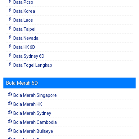
Data Pcso
Data Korea
Data Laos
Data Taipei
Data Nevada
Data HK 6D
Data Sydney 6D
Data Togel Lengkap
Bola Merah 6D
Bola Merah Singapore
Bola Merah HK
Bola Merah Sydney
Bola Merah Cambodia
Bola Merah Bullseye