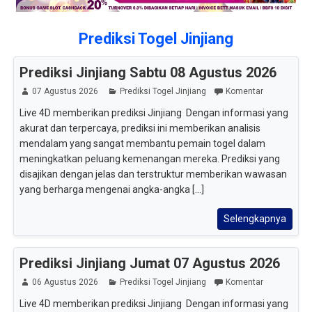
Prediksi Togel Jinjiang
Prediksi Jinjiang Sabtu 08 Agustus 2026
07 Agustus 2026
Prediksi Togel Jinjiang
Komentar
Live 4D memberikan prediksi Jinjiang Dengan informasi yang
akurat dan terpercaya, prediksi ini memberikan analisis
mendalam yang sangat membantu pemain togel dalam
meningkatkan peluang kemenangan mereka. Prediksi yang
disajikan dengan jelas dan terstruktur memberikan wawasan
yang berharga mengenai angka-angka [...]
Selengkapnya
Prediksi Jinjiang Jumat 07 Agustus 2026
06 Agustus 2026
Prediksi Togel Jinjiang
Komentar
Live 4D memberikan prediksi Jinjiang Dengan informasi yang