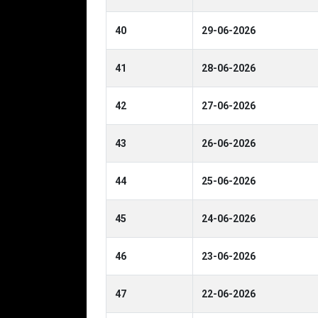
40
29-06-2026
41
28-06-2026
42
27-06-2026
43
26-06-2026
44
25-06-2026
45
24-06-2026
46
23-06-2026
47
22-06-2026