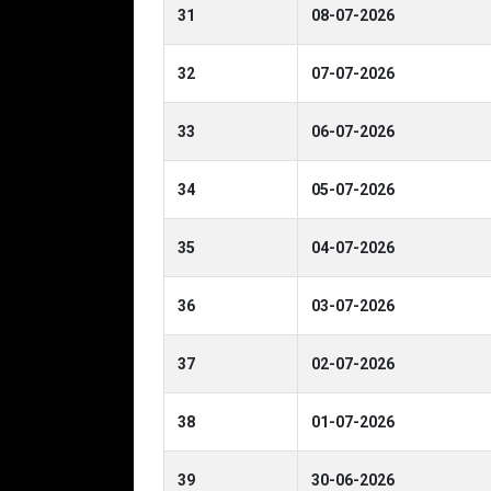
31
08-07-2026
32
07-07-2026
33
06-07-2026
34
05-07-2026
35
04-07-2026
36
03-07-2026
37
02-07-2026
38
01-07-2026
39
30-06-2026