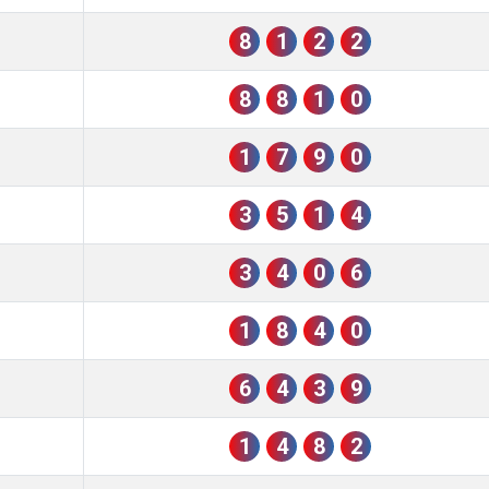
8
1
2
2
8
8
1
0
1
7
9
0
3
5
1
4
3
4
0
6
1
8
4
0
6
4
3
9
1
4
8
2