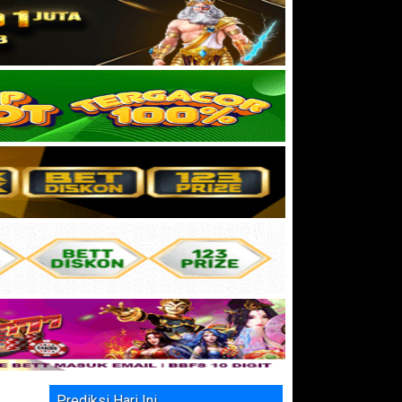
Prediksi Hari Ini