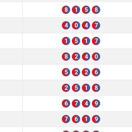
8
1
5
8
4
0
4
7
1
5
1
7
8
2
4
0
5
2
2
6
2
5
1
8
6
7
4
9
7
6
1
9