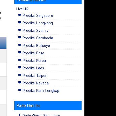
Live HK
a
Prediksi Singapore
a
Prediksi Hongkong
Prediksi Sydney
Prediksi Cambodia
Prediksi Bullseye
Prediksi Pcso
Prediksi Korea
Prediksi Laos
Prediksi Taipei
Prediksi Nevada
Prediksi Kami Lengkap
Paito Hari Ini
Paito Warna Singapore