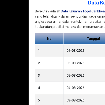
Data K
Berikut ini adalah
Data Keluaran Togel Caribbe
yang telah ditarik dalam pengundian sebelumny
angka secara mendalam untuk memprediksi has
keakuratan prediksi mereka dan merumuskan str
No
Tanggal
1
07-08-2026
2
06-08-2026
3
05-08-2026
4
04-08-2026
5
03-08-2026