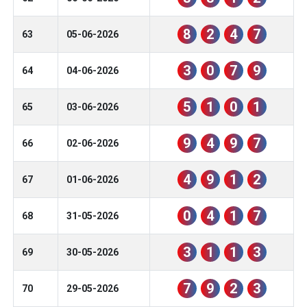
8
2
4
7
63
05-06-2026
3
0
7
9
64
04-06-2026
5
1
0
1
65
03-06-2026
9
4
9
7
66
02-06-2026
4
9
1
2
67
01-06-2026
0
4
1
7
68
31-05-2026
3
1
1
3
69
30-05-2026
7
9
2
3
70
29-05-2026