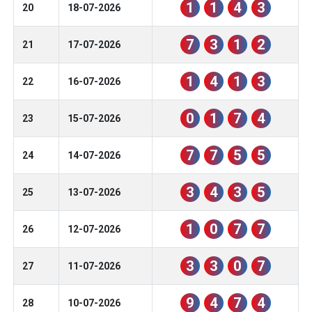
1
1
4
3
20
18-07-2026
7
3
1
2
21
17-07-2026
1
4
1
3
22
16-07-2026
0
1
7
4
23
15-07-2026
7
7
5
5
24
14-07-2026
3
4
3
5
25
13-07-2026
1
0
7
7
26
12-07-2026
3
3
0
7
27
11-07-2026
9
4
7
4
28
10-07-2026