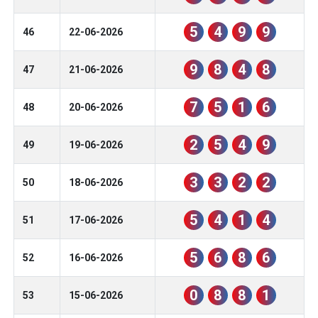
5
4
9
9
46
22-06-2026
9
8
4
8
47
21-06-2026
7
5
1
6
48
20-06-2026
2
5
4
9
49
19-06-2026
3
3
2
2
50
18-06-2026
5
4
1
4
51
17-06-2026
5
6
8
6
52
16-06-2026
0
8
8
1
53
15-06-2026