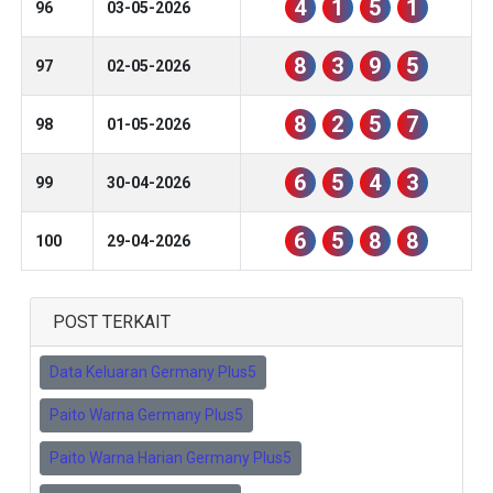
4
1
5
1
96
03-05-2026
8
3
9
5
97
02-05-2026
8
2
5
7
98
01-05-2026
6
5
4
3
99
30-04-2026
6
5
8
8
100
29-04-2026
POST TERKAIT
Data Keluaran Germany Plus5
Paito Warna Germany Plus5
Paito Warna Harian Germany Plus5