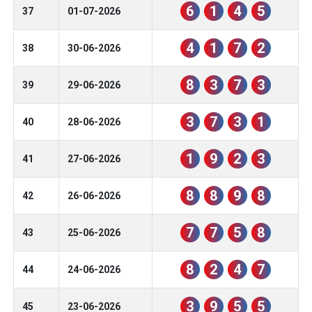
6
1
4
5
37
01-07-2026
4
1
7
2
38
30-06-2026
8
3
7
3
39
29-06-2026
3
7
3
1
40
28-06-2026
1
9
2
3
41
27-06-2026
8
8
9
8
42
26-06-2026
7
7
5
8
43
25-06-2026
8
2
4
7
44
24-06-2026
3
9
5
5
45
23-06-2026