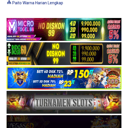
Paito Warna Harian Lengkap