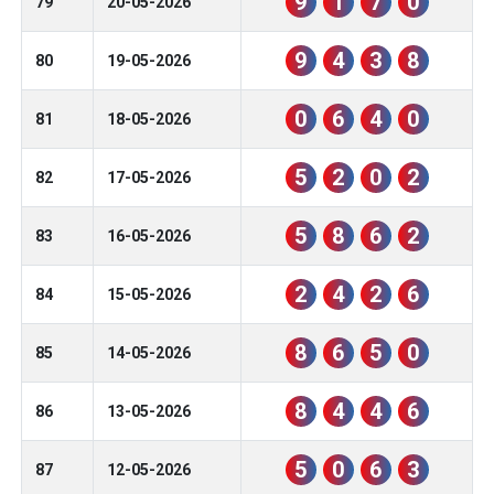
9
1
7
0
79
20-05-2026
9
4
3
8
80
19-05-2026
0
6
4
0
81
18-05-2026
5
2
0
2
82
17-05-2026
5
8
6
2
83
16-05-2026
2
4
2
6
84
15-05-2026
8
6
5
0
85
14-05-2026
8
4
4
6
86
13-05-2026
5
0
6
3
87
12-05-2026