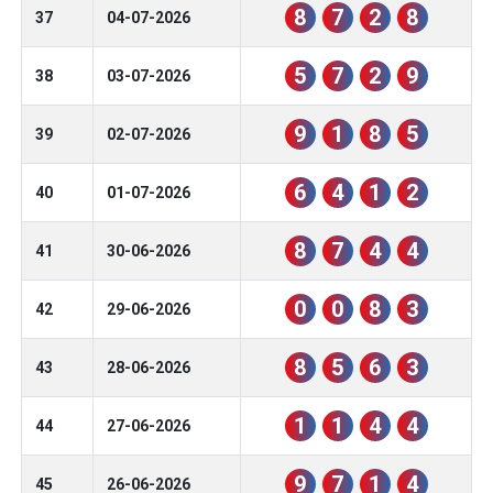
8
7
2
8
37
04-07-2026
5
7
2
9
38
03-07-2026
9
1
8
5
39
02-07-2026
6
4
1
2
40
01-07-2026
8
7
4
4
41
30-06-2026
0
0
8
3
42
29-06-2026
8
5
6
3
43
28-06-2026
1
1
4
4
44
27-06-2026
9
7
1
4
45
26-06-2026