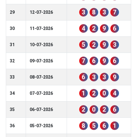
3
8
3
7
29
12-07-2026
4
2
9
6
30
11-07-2026
5
2
9
3
31
10-07-2026
7
6
9
6
32
09-07-2026
6
3
3
9
33
08-07-2026
1
2
0
4
34
07-07-2026
2
0
2
6
35
06-07-2026
8
5
6
1
36
05-07-2026