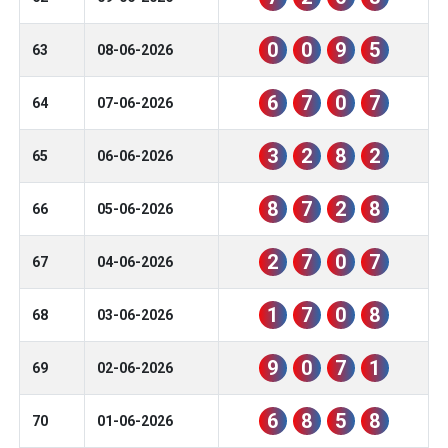
0
0
9
5
63
08-06-2026
6
7
0
7
64
07-06-2026
3
2
8
2
65
06-06-2026
8
7
2
8
66
05-06-2026
2
7
0
7
67
04-06-2026
1
7
0
8
68
03-06-2026
9
0
7
1
69
02-06-2026
6
8
5
8
70
01-06-2026