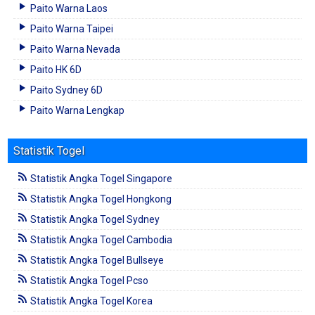
Paito Warna Laos
Paito Warna Taipei
Paito Warna Nevada
Paito HK 6D
Paito Sydney 6D
Paito Warna Lengkap
Statistik Togel
Statistik Angka Togel Singapore
Statistik Angka Togel Hongkong
Statistik Angka Togel Sydney
Statistik Angka Togel Cambodia
Statistik Angka Togel Bullseye
Statistik Angka Togel Pcso
Statistik Angka Togel Korea