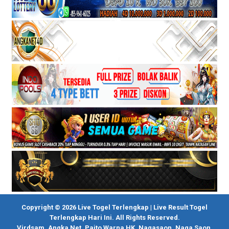
Copyright © 2026 Live Togel Terlengkap | Live Result Togel
Terlengkap Hari Ini. All Rights Reserved.
Virdsam
,
Angka Net
,
Paito Warna HK
,
Nagasaon
,
Naga Saon
,