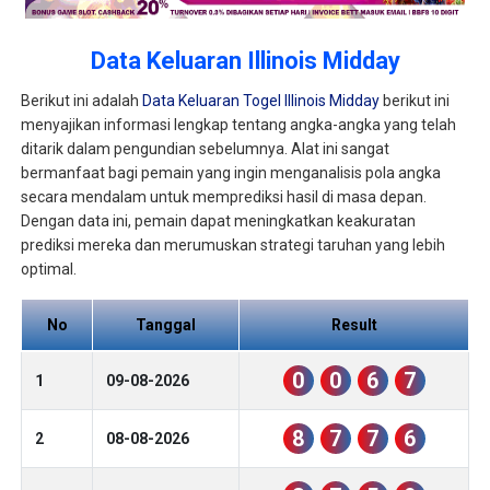
Data Keluaran Illinois Midday
Berikut ini adalah
Data Keluaran Togel Illinois Midday
berikut ini
menyajikan informasi lengkap tentang angka-angka yang telah
ditarik dalam pengundian sebelumnya. Alat ini sangat
bermanfaat bagi pemain yang ingin menganalisis pola angka
secara mendalam untuk memprediksi hasil di masa depan.
Dengan data ini, pemain dapat meningkatkan keakuratan
prediksi mereka dan merumuskan strategi taruhan yang lebih
optimal.
No
Tanggal
Result
0
0
6
7
1
09-08-2026
8
7
7
6
2
08-08-2026