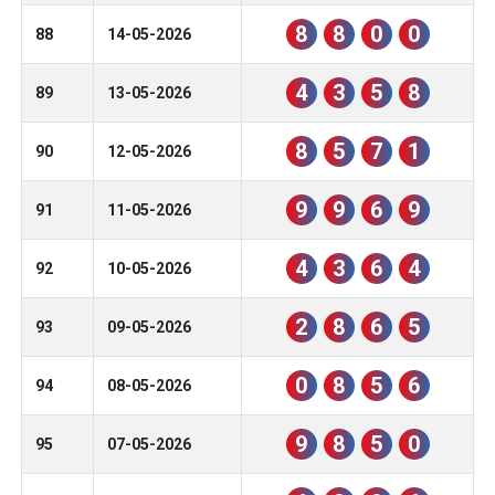
8
8
0
0
88
14-05-2026
4
3
5
8
89
13-05-2026
8
5
7
1
90
12-05-2026
9
9
6
9
91
11-05-2026
4
3
6
4
92
10-05-2026
2
8
6
5
93
09-05-2026
0
8
5
6
94
08-05-2026
9
8
5
0
95
07-05-2026