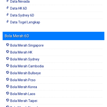
Data Nevada
Data HK 6D
Data Sydney 6D
Data Togel Lengkap
Bola Merah 6D
Bola Merah Singapore
Bola Merah HK
Bola Merah Sydney
Bola Merah Cambodia
Bola Merah Bullseye
Bola Merah Pcso
Bola Merah Korea
Bola Merah Laos
Bola Merah Taipei