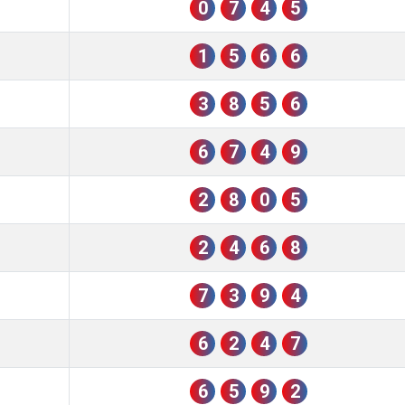
0
7
4
5
1
5
6
6
3
8
5
6
6
7
4
9
2
8
0
5
2
4
6
8
7
3
9
4
6
2
4
7
6
5
9
2