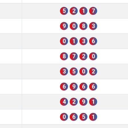
5
2
1
7
9
0
8
3
0
1
3
6
8
7
2
0
3
5
0
2
6
9
6
6
4
2
9
1
0
6
5
1