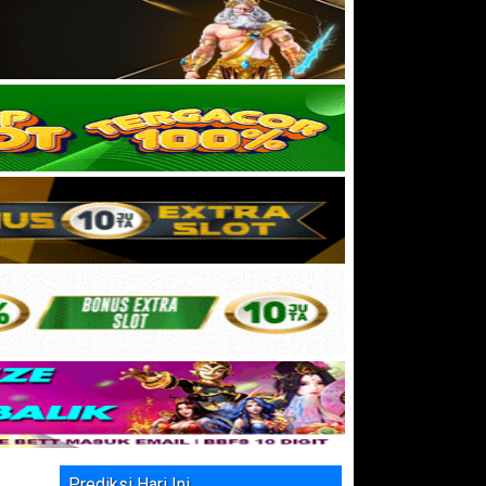
Prediksi Hari Ini