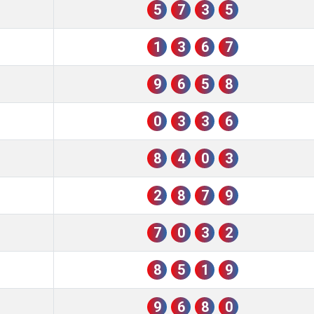
5
7
3
5
1
3
6
7
9
6
5
8
0
3
3
6
8
4
0
3
2
8
7
9
7
0
3
2
8
5
1
9
9
6
8
0