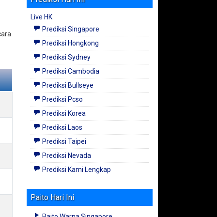
Live HK
Prediksi Singapore
cara
Prediksi Hongkong
Prediksi Sydney
Prediksi Cambodia
Prediksi Bullseye
Prediksi Pcso
Prediksi Korea
Prediksi Laos
Prediksi Taipei
Prediksi Nevada
Prediksi Kami Lengkap
Paito Hari Ini
Paito Warna Singapore