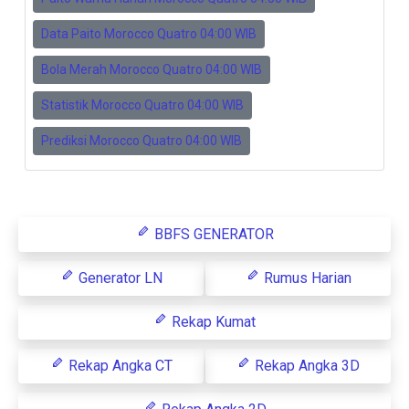
Data Paito Morocco Quatro 04:00 WIB
Bola Merah Morocco Quatro 04:00 WIB
Statistik Morocco Quatro 04:00 WIB
Prediksi Morocco Quatro 04:00 WIB
BBFS GENERATOR
Generator LN
Rumus Harian
Rekap Kumat
Rekap Angka CT
Rekap Angka 3D