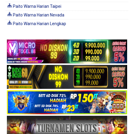
Paito Warna Harian Taipei
Paito Warna Harian Nevada
Paito Warna Harian Lengkap