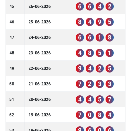
6
6
4
2
45
26-06-2026
8
4
9
5
46
25-06-2026
6
6
1
8
47
24-06-2026
4
8
5
1
48
23-06-2026
9
4
2
5
49
22-06-2026
7
2
3
3
50
21-06-2026
4
4
5
7
51
20-06-2026
7
0
8
4
52
19-06-2026
9
6
0
6
53
18-06-2026