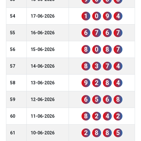
1
0
9
4
54
17-06-2026
6
7
6
7
55
16-06-2026
8
0
8
7
56
15-06-2026
8
3
7
4
57
14-06-2026
9
2
8
4
58
13-06-2026
6
5
6
8
59
12-06-2026
8
2
4
2
60
11-06-2026
2
8
8
5
61
10-06-2026