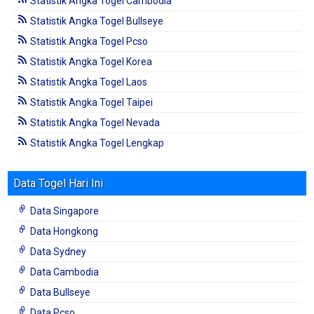
Statistik Angka Togel Cambodia
Statistik Angka Togel Bullseye
Statistik Angka Togel Pcso
Statistik Angka Togel Korea
Statistik Angka Togel Laos
Statistik Angka Togel Taipei
Statistik Angka Togel Nevada
Statistik Angka Togel Lengkap
Data Togel Hari Ini
Data Singapore
Data Hongkong
Data Sydney
Data Cambodia
Data Bullseye
Data Pcso