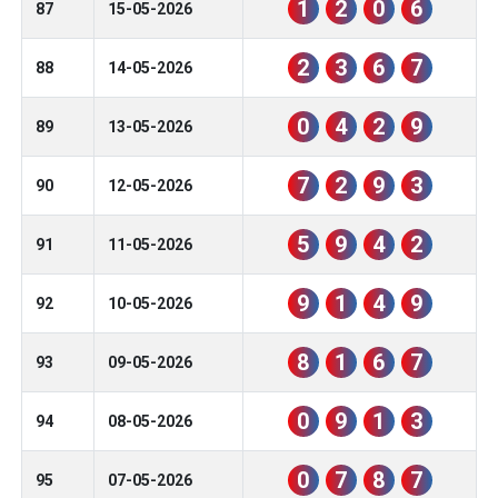
1
2
0
6
87
15-05-2026
2
3
6
7
88
14-05-2026
0
4
2
9
89
13-05-2026
7
2
9
3
90
12-05-2026
5
9
4
2
91
11-05-2026
9
1
4
9
92
10-05-2026
8
1
6
7
93
09-05-2026
0
9
1
3
94
08-05-2026
0
7
8
7
95
07-05-2026