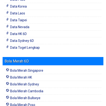
Data Korea
Data Laos
Data Taipei
Data Nevada
Data HK 6D
Data Sydney 6D
Data Togel Lengkap
Bola Merah 6D
Bola Merah Singapore
Bola Merah HK
Bola Merah Sydney
Bola Merah Cambodia
Bola Merah Bullseye
Bola Merah Pcso