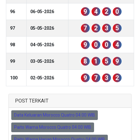
9
4
2
0
96
06-05-2026
7
2
3
5
97
05-05-2026
9
0
0
4
98
04-05-2026
8
1
5
9
99
03-05-2026
9
7
3
2
100
02-05-2026
POST TERKAIT
Data Keluaran Morocco Quatro 04:00 WIB
Paito Warna Morocco Quatro 04:00 WIB
Paito Warna Harian Morocco Quatro 04:00 WIB