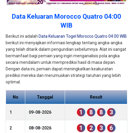
Data Keluaran Morocco Quatro 04:00
WIB
Berikut ini adalah
Data Keluaran Togel Morocco Quatro 04:00 WIB
berikut ini menyajikan informasi lengkap tentang angka-angka
yang telah ditarik dalam pengundian sebelumnya. Alat ini sangat
bermanfaat bagi pemain yang ingin menganalisis pola angka
secara mendalam untuk memprediksi hasil di masa depan.
Dengan data ini, pemain dapat meningkatkan keakuratan
prediksi mereka dan merumuskan strategi taruhan yang lebih
optimal.
No
Tanggal
Result
1
8
8
3
1
09-08-2026
1
2
3
6
2
08-08-2026