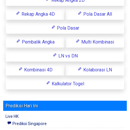
Rekap Angka 2D
Rekap Angka 4D
Pola Dasar All
Pola Dasar
Pembalik Angka
Multi Kombinasi
LN vs DN
Kombinasi 4D
Kolaborasi LN
Kalkulator Togel
Prediksi Hari Ini
Live HK
Prediksi Singapore