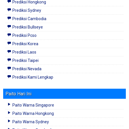
Prediksi Hongkong
Prediksi Sydney
Prediksi Cambodia
Prediksi Bullseye
Prediksi Pcso
Prediksi Korea
Prediksi Laos
Prediksi Taipei
Prediksi Nevada
Prediksi Kami Lengkap
Paito Hari Ini
Paito Warna Singapore
Paito Warna Hongkong
Paito Warna Sydney