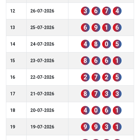
3
6
7
4
12
26-07-2026
6
9
1
6
13
25-07-2026
4
8
0
5
14
24-07-2026
8
6
6
1
15
23-07-2026
2
7
2
5
16
22-07-2026
8
7
3
3
17
21-07-2026
4
0
6
1
18
20-07-2026
9
9
3
1
19
19-07-2026