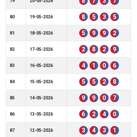
8
7
3
7
79
20-05-2026
8
5
3
5
80
19-05-2026
5
9
9
2
81
18-05-2026
2
8
2
9
82
17-05-2026
4
1
0
6
83
16-05-2026
5
5
2
8
84
15-05-2026
9
9
0
7
85
14-05-2026
6
2
4
0
86
13-05-2026
3
4
3
1
87
12-05-2026