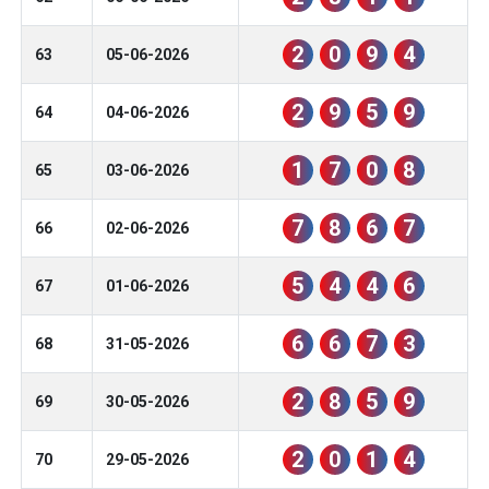
2
0
9
4
63
05-06-2026
2
9
5
9
64
04-06-2026
1
7
0
8
65
03-06-2026
7
8
6
7
66
02-06-2026
5
4
4
6
67
01-06-2026
6
6
7
3
68
31-05-2026
2
8
5
9
69
30-05-2026
2
0
1
4
70
29-05-2026