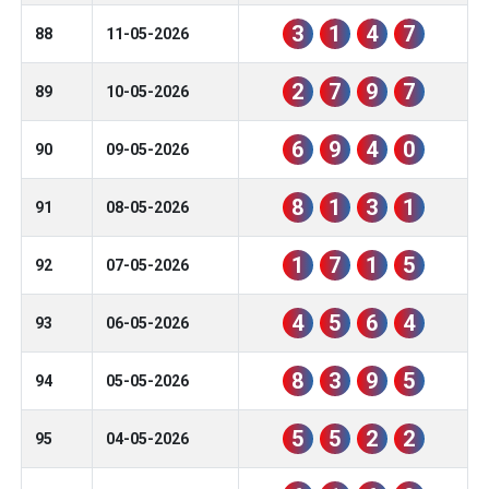
3
1
4
7
88
11-05-2026
2
7
9
7
89
10-05-2026
6
9
4
0
90
09-05-2026
8
1
3
1
91
08-05-2026
1
7
1
5
92
07-05-2026
4
5
6
4
93
06-05-2026
8
3
9
5
94
05-05-2026
5
5
2
2
95
04-05-2026