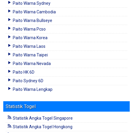
Paito Warna Sydney
Paito Warna Cambodia
Paito Warna Bullseye
Paito Warna Pcso
Paito Warna Korea
Paito Warna Laos
Paito Warna Taipei
Paito Warna Nevada
Paito HK 6D
Paito Sydney 6D
Paito Warna Lengkap
Statistik Togel
Statistik Angka Togel Singapore
Statistik Angka Togel Hongkong