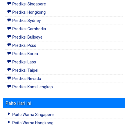
Prediksi Singapore
Prediksi Hongkong
Prediksi Sydney
Prediksi Cambodia
Prediksi Bullseye
Prediksi Pcso
Prediksi Korea
Prediksi Laos
Prediksi Taipei
Prediksi Nevada
Prediksi Kami Lengkap
Paito Hari Ini
Paito Warna Singapore
Paito Warna Hongkong