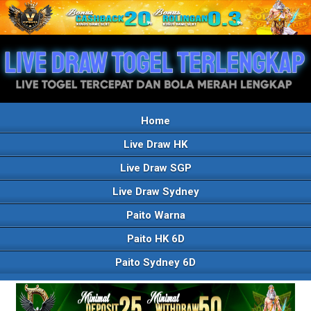
Home
Live Draw HK
Live Draw SGP
Live Draw Sydney
Paito Warna
Paito HK 6D
Paito Sydney 6D