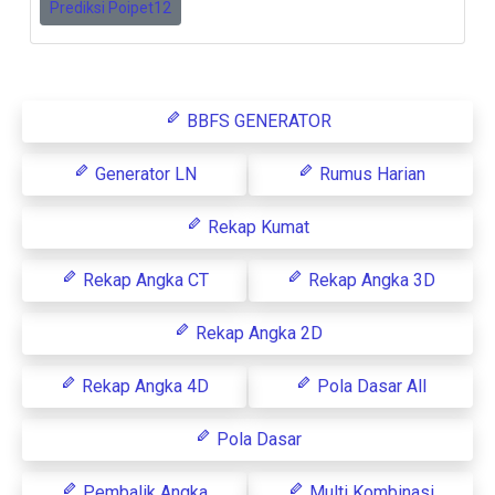
Prediksi Poipet12
BBFS GENERATOR
Generator LN
Rumus Harian
Rekap Kumat
Rekap Angka CT
Rekap Angka 3D
Rekap Angka 2D
Rekap Angka 4D
Pola Dasar All
Pola Dasar
Pembalik Angka
Multi Kombinasi