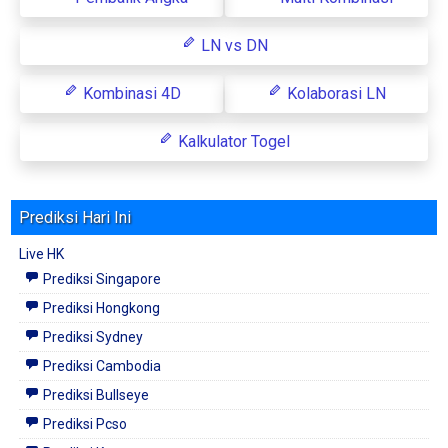
LN vs DN
Kombinasi 4D
Kolaborasi LN
Kalkulator Togel
Prediksi Hari Ini
Live HK
Prediksi Singapore
Prediksi Hongkong
Prediksi Sydney
Prediksi Cambodia
Prediksi Bullseye
Prediksi Pcso