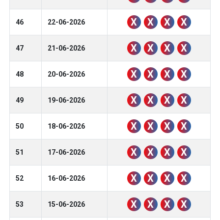
X
X
X
X
46
22-06-2026
X
X
X
X
47
21-06-2026
X
X
X
X
48
20-06-2026
X
X
X
X
49
19-06-2026
X
X
X
X
50
18-06-2026
X
X
X
X
51
17-06-2026
X
X
X
X
52
16-06-2026
X
X
X
X
53
15-06-2026