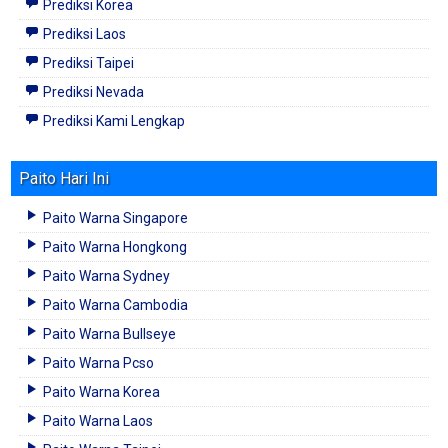
Prediksi Korea
Prediksi Laos
Prediksi Taipei
Prediksi Nevada
Prediksi Kami Lengkap
Paito Hari Ini
Paito Warna Singapore
Paito Warna Hongkong
Paito Warna Sydney
Paito Warna Cambodia
Paito Warna Bullseye
Paito Warna Pcso
Paito Warna Korea
Paito Warna Laos