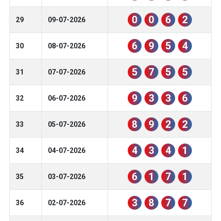
0
0
6
2
29
09-07-2026
6
9
5
4
30
08-07-2026
5
7
5
5
31
07-07-2026
9
3
3
6
32
06-07-2026
8
9
2
2
33
05-07-2026
4
3
4
1
34
04-07-2026
6
1
7
1
35
03-07-2026
3
8
7
7
36
02-07-2026