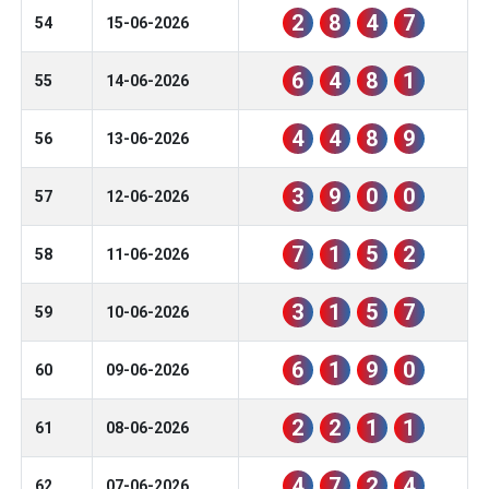
2
8
4
7
54
15-06-2026
6
4
8
1
55
14-06-2026
4
4
8
9
56
13-06-2026
3
9
0
0
57
12-06-2026
7
1
5
2
58
11-06-2026
3
1
5
7
59
10-06-2026
6
1
9
0
60
09-06-2026
2
2
1
1
61
08-06-2026
4
7
2
4
62
07-06-2026