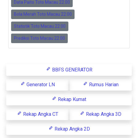
Data Paito Toto Macau 22:00
Bola Merah Toto Macau 22:00
Statistik Toto Macau 22:00
Prediksi Toto Macau 22:00
BBFS GENERATOR
Generator LN
Rumus Harian
Rekap Kumat
Rekap Angka CT
Rekap Angka 3D
Rekap Angka 2D