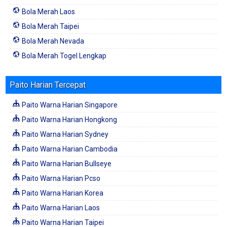
Bola Merah Laos
Bola Merah Taipei
Bola Merah Nevada
Bola Merah Togel Lengkap
Paito Harian Tercepat
Paito Warna Harian Singapore
Paito Warna Harian Hongkong
Paito Warna Harian Sydney
Paito Warna Harian Cambodia
Paito Warna Harian Bullseye
Paito Warna Harian Pcso
Paito Warna Harian Korea
Paito Warna Harian Laos
Paito Warna Harian Taipei