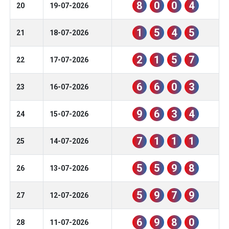
8
0
0
4
20
19-07-2026
1
5
4
5
21
18-07-2026
2
1
5
7
22
17-07-2026
6
6
0
3
23
16-07-2026
9
6
3
4
24
15-07-2026
7
1
1
1
25
14-07-2026
5
5
9
8
26
13-07-2026
5
9
7
9
27
12-07-2026
6
9
8
0
28
11-07-2026