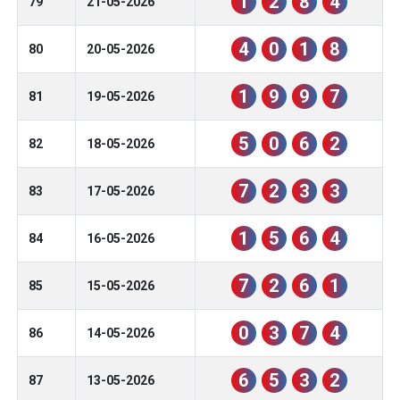
1
2
8
4
79
21-05-2026
4
0
1
8
80
20-05-2026
1
9
9
7
81
19-05-2026
5
0
6
2
82
18-05-2026
7
2
3
3
83
17-05-2026
1
5
6
4
84
16-05-2026
7
2
6
1
85
15-05-2026
0
3
7
4
86
14-05-2026
6
5
3
2
87
13-05-2026