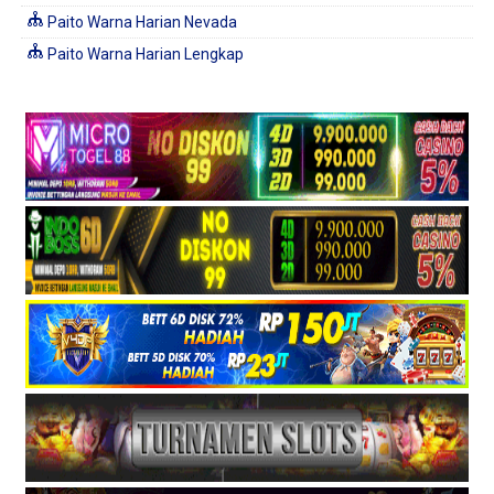
Paito Warna Harian Nevada
Paito Warna Harian Lengkap