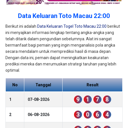
Data Keluaran Toto Macau 22:00
Berikut ini adalah
Data Keluaran Togel Toto Macau 22:00
berikut
ini menyajikan informasi lengkap tentang angka-angka yang
telah ditarik dalam pengundian sebelumnya. Alat ini sangat
bermanfaat bagi pemain yang ingin menganalisis pola angka
secara mendalam untuk memprediksi hasil di masa depan.
Dengan data ini, pemain dapat meningkatkan keakuratan
prediksi mereka dan merumuskan strategi taruhan yang lebih
optimal.
No
Tanggal
Result
9
1
7
8
1
07-08-2026
3
0
6
4
2
06-08-2026