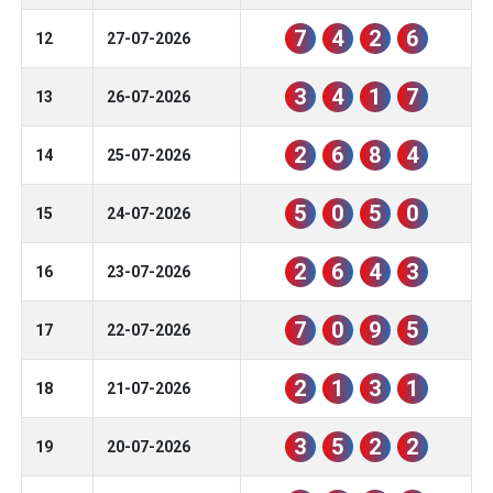
7
4
2
6
12
27-07-2026
3
4
1
7
13
26-07-2026
2
6
8
4
14
25-07-2026
5
0
5
0
15
24-07-2026
2
6
4
3
16
23-07-2026
7
0
9
5
17
22-07-2026
2
1
3
1
18
21-07-2026
3
5
2
2
19
20-07-2026