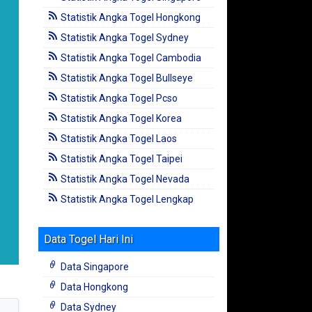
Statistik Angka Togel Hongkong
Statistik Angka Togel Sydney
Statistik Angka Togel Cambodia
Statistik Angka Togel Bullseye
Statistik Angka Togel Pcso
Statistik Angka Togel Korea
Statistik Angka Togel Laos
Statistik Angka Togel Taipei
Statistik Angka Togel Nevada
Statistik Angka Togel Lengkap
Data Togel Hari Ini
Data Singapore
Data Hongkong
Data Sydney