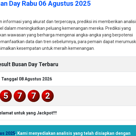
san Day Rabu 06 Agustus 2025
nformasi yang akurat dan terpercaya, prediksi ini memberikan analisi
l dalam meningkatkan peluang kemenangan mereka. Prediksi yang
erikan wawasan yang berharga mengenai angka-angka yang berpotensi
memanfaatkan data dan tren sebelumnya, para pemain dapat merumus
aksimalkan kesempatan untuk meraih kemenangan.
esult Busan Day Terbaru
Tanggal 08 Agustus 2026
5
7
7
2
elamat untuk yang Jackpot!!!
tus 2025
,
Kami menyediakan analisis yang telah disiapkan dengan