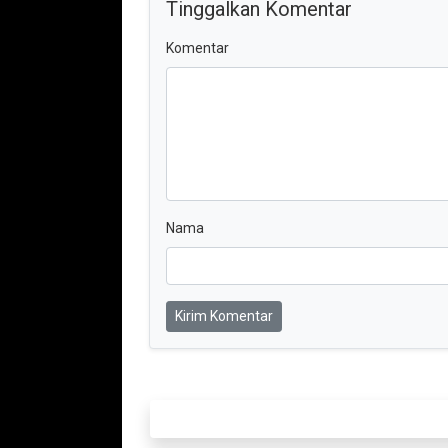
Tinggalkan Komentar
Komentar
Nama
Kirim Komentar