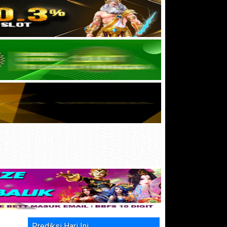
Prediksi Hari Ini