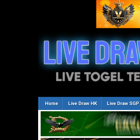
Home
Live Draw HK
Live Draw SGP