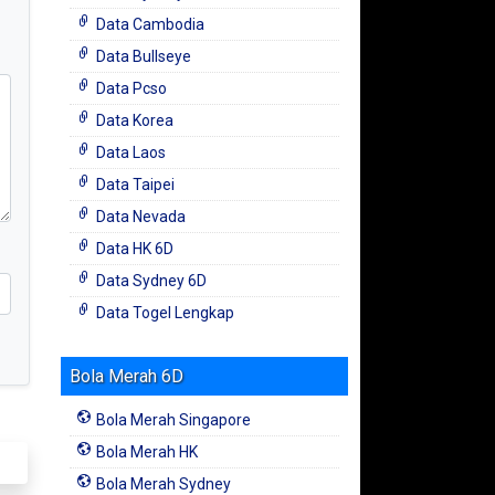
Data Cambodia
Data Bullseye
Data Pcso
Data Korea
Data Laos
Data Taipei
Data Nevada
Data HK 6D
Data Sydney 6D
Data Togel Lengkap
Bola Merah 6D
Bola Merah Singapore
Bola Merah HK
Bola Merah Sydney