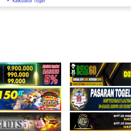
Kalkulator Togel