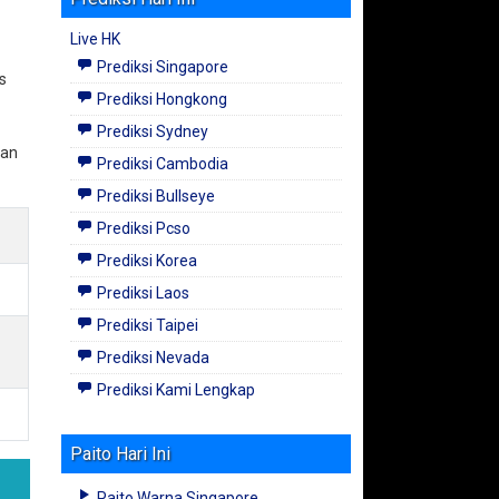
Live HK
Prediksi Singapore
s
Prediksi Hongkong
Prediksi Sydney
kan
Prediksi Cambodia
Prediksi Bullseye
Prediksi Pcso
Prediksi Korea
Prediksi Laos
Prediksi Taipei
Prediksi Nevada
Prediksi Kami Lengkap
Paito Hari Ini
Paito Warna Singapore