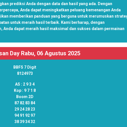
an prediksi Anda dengan data dan hasil yang ada. Dengan
terpercaya, Anda dapat meningkatkan peluang kemenangan Anda
sajikan memberikan panduan yang berguna untuk merumuskan strate
atan untuk meraih hasil terbaik. Kami berharap, dengan
, Anda dapat meraih hasil maksimal dan sukses dalam permainan
san Day Rabu, 06 Agustus 2025
BBFS 7 Digit
8124973
AS :
2 9 3 4
Kop :
9 7 1 8
Boom 2D
87 82 83 84
29 24 28 23
94 91 92 97
38 39 34 32