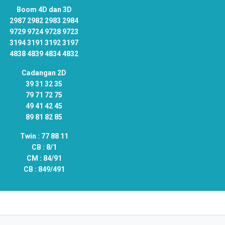
Boom 4D dan 3D
2987 2982 2983 2984
9729 9724 9728 9723
3194 3191 3192 3197
4838 4839 4834 4832
Cadangan 2D
39 31 32 35
79 71 72 75
49 41 42 45
89 81 82 85
Twin :
77 88 11
CB :
8/1
CM :
84/91
CB :
849/491