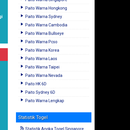
Paito Warna Hongkong
gi
Paito Warna Sydney
Paito Warna Cambodia
Paito Warna Bullseye
Paito Warna Pcso
Paito Warna Korea
Paito Warna Laos
Paito Warna Taipei
Paito Warna Nevada
Paito HK 6D
Paito Sydney 6D
Paito Warna Lengkap
Statistik Togel
Statistik Angka Togel Singapore