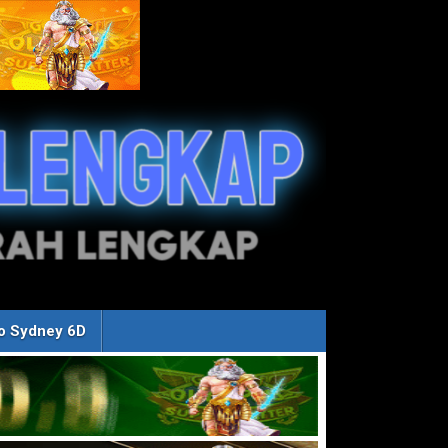
to Sydney 6D