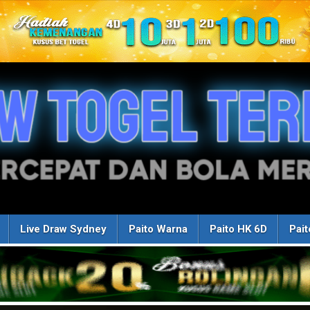
Live Draw Sydney
Paito Warna
Paito HK 6D
Pai