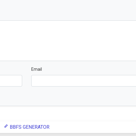
Email
BBFS GENERATOR