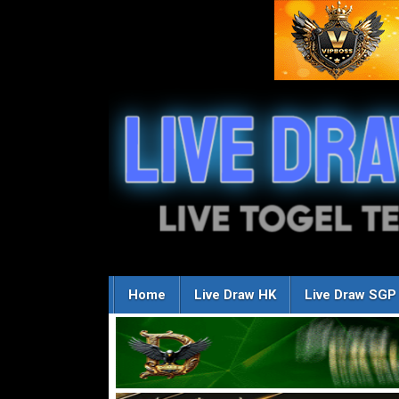
Home
Live Draw HK
Live Draw SGP