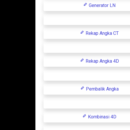
Generator LN
Rekap Angka CT
Rekap Angka 4D
Pembalik Angka
Kombinasi 4D