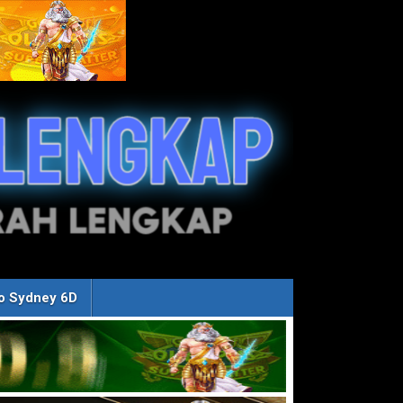
to Sydney 6D