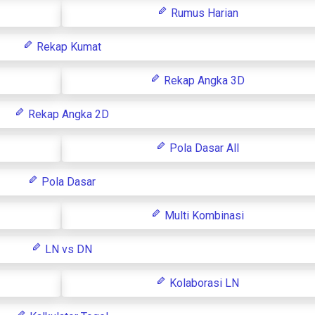
Rumus Harian
Rekap Kumat
Rekap Angka 3D
Rekap Angka 2D
Pola Dasar All
Pola Dasar
Multi Kombinasi
LN vs DN
Kolaborasi LN