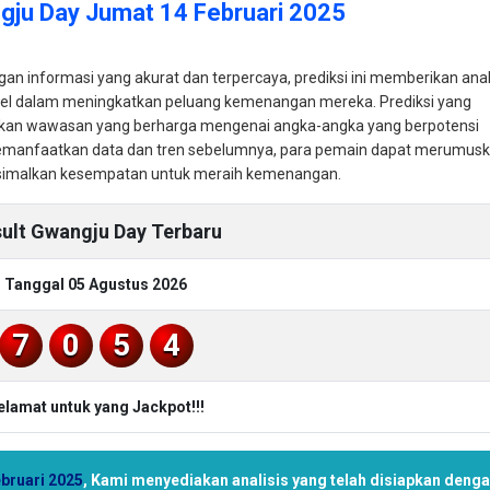
gju Day Jumat 14 Februari 2025
 informasi yang akurat dan terpercaya, prediksi ini memberikan anal
l dalam meningkatkan peluang kemenangan mereka. Prediksi yang
erikan wawasan yang berharga mengenai angka-angka yang berpotensi
memanfaatkan data dan tren sebelumnya, para pemain dapat merumus
aksimalkan kesempatan untuk meraih kemenangan.
ult Gwangju Day Terbaru
Tanggal 05 Agustus 2026
7
0
5
4
elamat untuk yang Jackpot!!!
ebruari 2025
,
Kami menyediakan analisis yang telah disiapkan deng