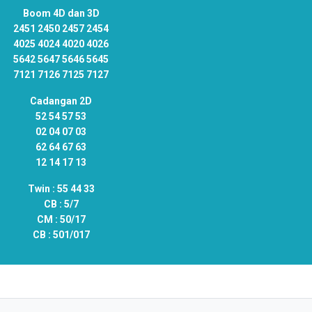
Boom 4D dan 3D
2451 2450 2457 2454
4025 4024 4020 4026
5642 5647 5646 5645
7121 7126 7125 7127
Cadangan 2D
52 54 57 53
02 04 07 03
62 64 67 63
12 14 17 13
Twin :
55 44 33
CB :
5/7
CM :
50/17
CB :
501/017