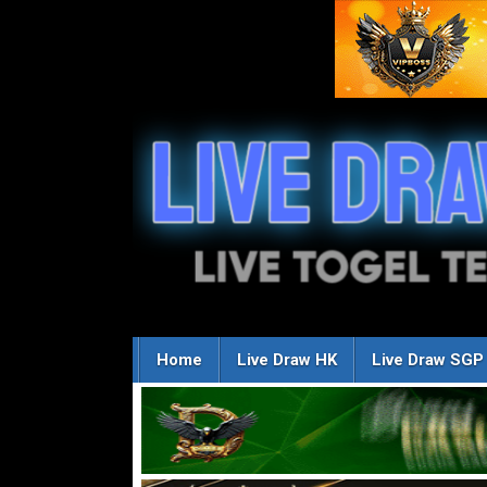
Home
Live Draw HK
Live Draw SGP