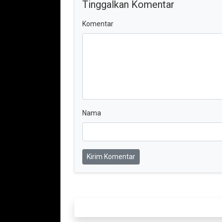
Tinggalkan Komentar
Komentar
Nama
Kirim Komentar