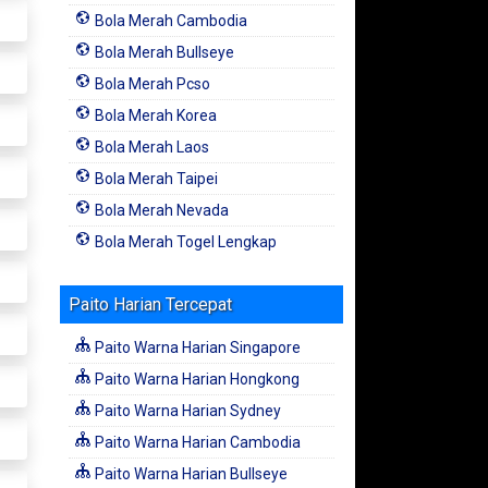
Bola Merah Cambodia
Bola Merah Bullseye
Bola Merah Pcso
Bola Merah Korea
Bola Merah Laos
Bola Merah Taipei
Bola Merah Nevada
Bola Merah Togel Lengkap
Paito Harian Tercepat
Paito Warna Harian Singapore
Paito Warna Harian Hongkong
Paito Warna Harian Sydney
Paito Warna Harian Cambodia
Paito Warna Harian Bullseye