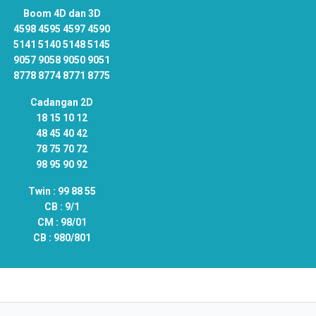
Boom 4D dan 3D
4598 4595 4597 4590
5141 5140 5148 5145
9057 9058 9050 9051
8778 8774 8771 8775
Cadangan 2D
18 15 10 12
48 45 40 42
78 75 70 72
98 95 90 92
Twin :
99 88 55
CB :
9/1
CM :
98/01
CB :
980/801