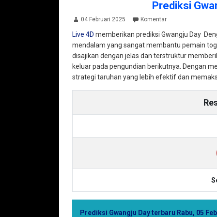
Prediksi Gwa
04 Februari 2025
Komentar
Live 4D
memberikan prediksi Gwangju Day Dengan
mendalam yang sangat membantu pemain toge
disajikan dengan jelas dan terstruktur memb
keluar pada pengundian berikutnya. Dengan 
strategi taruhan yang lebih efektif dan mem
Res
S
Prediksi Gwangju Day terbaru Rabu, 05 Feb