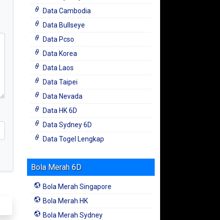
Data Cambodia
Data Bullseye
Data Pcso
Data Korea
Data Laos
Data Taipei
Data Nevada
Data HK 6D
Data Sydney 6D
Data Togel Lengkap
Bola Merah 6D
Bola Merah Singapore
Bola Merah HK
Bola Merah Sydney