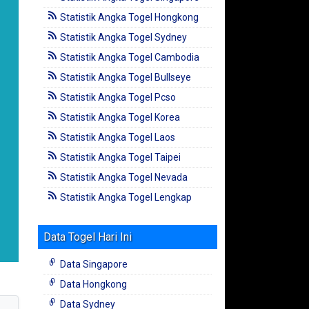
Statistik Angka Togel Hongkong
Statistik Angka Togel Sydney
Statistik Angka Togel Cambodia
Statistik Angka Togel Bullseye
Statistik Angka Togel Pcso
Statistik Angka Togel Korea
Statistik Angka Togel Laos
Statistik Angka Togel Taipei
Statistik Angka Togel Nevada
Statistik Angka Togel Lengkap
Data Togel Hari Ini
Data Singapore
Data Hongkong
Data Sydney