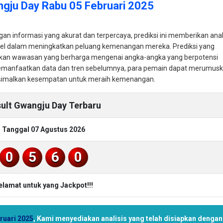
ngju Day Rabu 05 Februari 2025
 informasi yang akurat dan terpercaya, prediksi ini memberikan anal
l dalam meningkatkan peluang kemenangan mereka. Prediksi yang
erikan wawasan yang berharga mengenai angka-angka yang berpotensi
memanfaatkan data dan tren sebelumnya, para pemain dapat merumus
aksimalkan kesempatan untuk meraih kemenangan.
ult Gwangju Day Terbaru
Tanggal 07 Agustus 2026
0
5
6
0
elamat untuk yang Jackpot!!!
ruari 2025
,
Kami menyediakan analisis yang telah disiapkan dengan