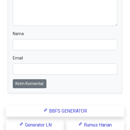
Nama
Email
Kirim Komentar
BBFS GENERATOR
Generator LN
Rumus Harian