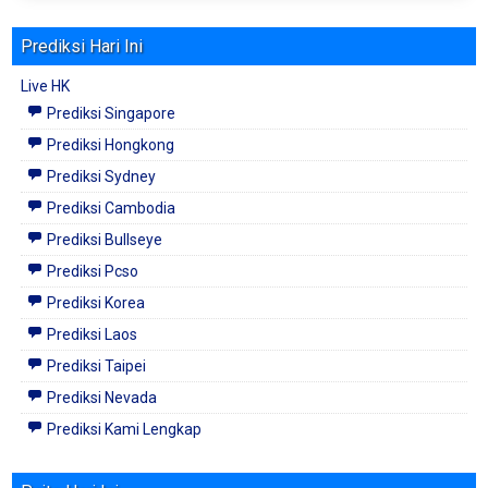
Prediksi Hari Ini
Live HK
Prediksi Singapore
Prediksi Hongkong
Prediksi Sydney
Prediksi Cambodia
Prediksi Bullseye
Prediksi Pcso
Prediksi Korea
Prediksi Laos
Prediksi Taipei
Prediksi Nevada
Prediksi Kami Lengkap