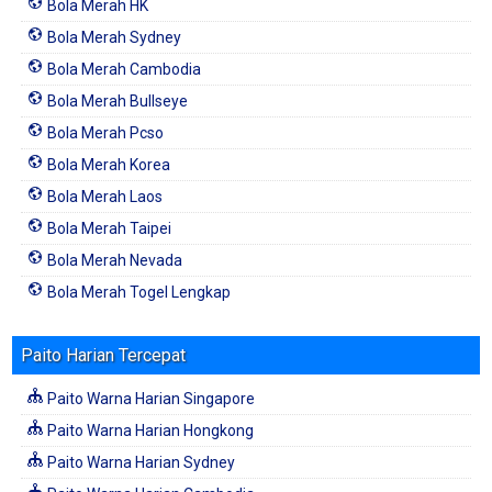
Bola Merah HK
Bola Merah Sydney
Bola Merah Cambodia
Bola Merah Bullseye
Bola Merah Pcso
Bola Merah Korea
Bola Merah Laos
Bola Merah Taipei
Bola Merah Nevada
Bola Merah Togel Lengkap
Paito Harian Tercepat
Paito Warna Harian Singapore
Paito Warna Harian Hongkong
Paito Warna Harian Sydney