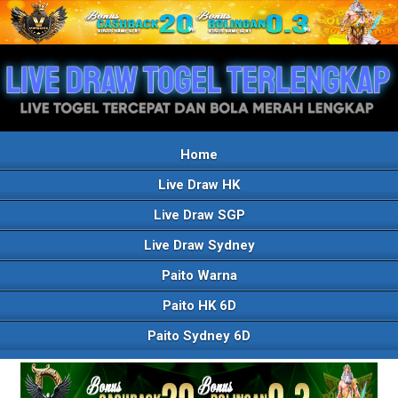
Home
Live Draw HK
Live Draw SGP
Live Draw Sydney
Paito Warna
Paito HK 6D
Paito Sydney 6D