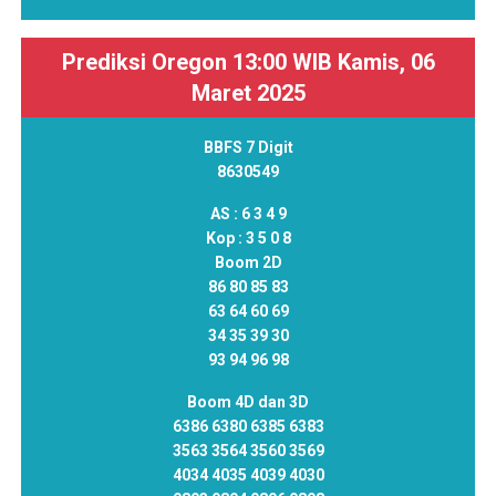
Prediksi Oregon 13:00 WIB Kamis, 06
Maret 2025
BBFS 7 Digit
8630549
AS :
6 3 4 9
Kop :
3 5 0 8
Boom 2D
86 80 85 83
63 64 60 69
34 35 39 30
93 94 96 98
Boom 4D dan 3D
6386 6380 6385 6383
3563 3564 3560 3569
4034 4035 4039 4030