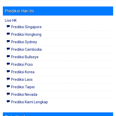
Prediksi Hari Ini
Live HK
Prediksi Singapore
Prediksi Hongkong
Prediksi Sydney
Prediksi Cambodia
Prediksi Bullseye
Prediksi Pcso
Prediksi Korea
Prediksi Laos
Prediksi Taipei
Prediksi Nevada
Prediksi Kami Lengkap