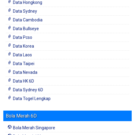
Data Hongkong
Data Sydney
Data Cambodia
Data Bullseye
Data Pcso
Data Korea
Data Laos
Data Taipei
Data Nevada
Data HK 6D
Data Sydney 6D
Data Togel Lengkap
Bola Merah 6D
Bola Merah Singapore