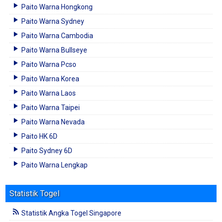
Paito Warna Hongkong
Paito Warna Sydney
Paito Warna Cambodia
Paito Warna Bullseye
Paito Warna Pcso
Paito Warna Korea
Paito Warna Laos
Paito Warna Taipei
Paito Warna Nevada
Paito HK 6D
Paito Sydney 6D
Paito Warna Lengkap
Statistik Togel
Statistik Angka Togel Singapore