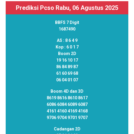
Prediksi Pcso Rabu, 06 Agustus 2025
BBFS 7 Digit
1687490
AS :
8 6 4 9
Kop :
6 0 1 7
Boom 2D
19 16 10 17
86 84 89 87
61 60 69 68
06 04 01 07
Boom 4D dan 3D
8619 8616 8610 8617
6086 6084 6089 6087
4161 4160 4169 4168
9706 9704 9701 9707
Cadangan 2D