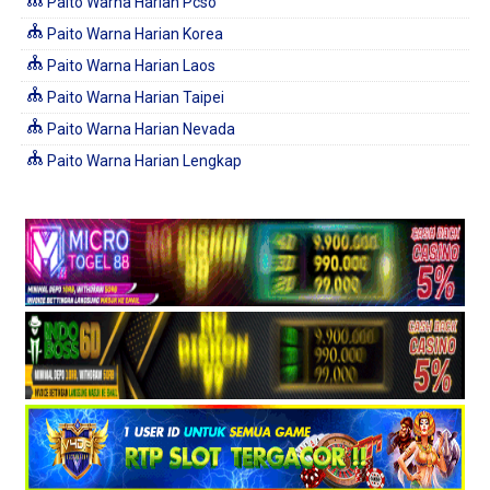
Paito Warna Harian Pcso
Paito Warna Harian Korea
Paito Warna Harian Laos
Paito Warna Harian Taipei
Paito Warna Harian Nevada
Paito Warna Harian Lengkap