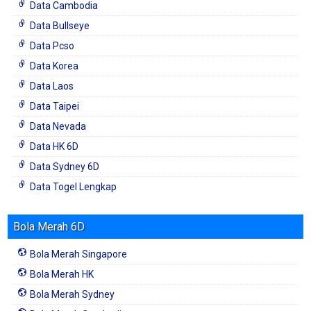
Data Cambodia
Data Bullseye
Data Pcso
Data Korea
Data Laos
Data Taipei
Data Nevada
Data HK 6D
Data Sydney 6D
Data Togel Lengkap
Bola Merah 6D
Bola Merah Singapore
Bola Merah HK
Bola Merah Sydney